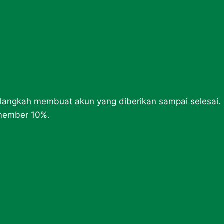
besar yang telah tersedia.