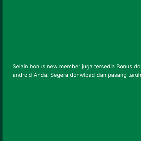
Untuk kalian yang kurang paham dengan informas
yang menarik, langsung hubungi kami melalui live
Post Tags:
#
Prediksi Kamboja
#
Prediksi Kamboja Ha
Post navigation
Previous
BESOK4D 💫 Prediksi Togel Carolina Day Hari Ini 31 O
Next
BESOK4D 💫 Prediksi Togel Carolina Evening Hari Ini 