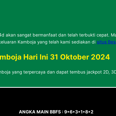
ANGKA MAIN BBFS : 9*6*3*1*8*2
4D : 693*345
3D : 762*679
2D : 93/59
TOP 2D (BB) : 42*92*28*83*83*73
ANGKA KEMBAR : 22*88
CB | CM | CN : 3 | 7 | 5
SHIO 2D : AYAM*HARIMAU