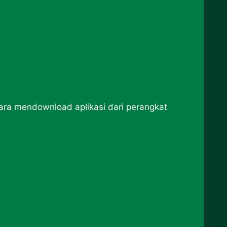
ak penjelasan mengenai hadiah dan bonus
el Kamboja