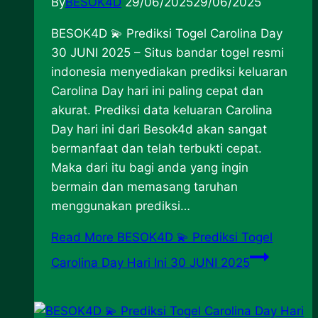
By
BESOK4D
29/06/2025
29/06/2025
BESOK4D 💫 Prediksi Togel Carolina Day
30 JUNI 2025 – Situs bandar togel resmi
indonesia menyediakan prediksi keluaran
Carolina Day hari ini paling cepat dan
akurat. Prediksi data keluaran Carolina
Day hari ini dari Besok4d akan sangat
bermanfaat dan telah terbukti cepat.
Maka dari itu bagi anda yang ingin
bermain dan memasang taruhan
menggunakan prediksi…
Read More
BESOK4D 💫 Prediksi Togel
Carolina Day Hari Ini 30 JUNI 2025