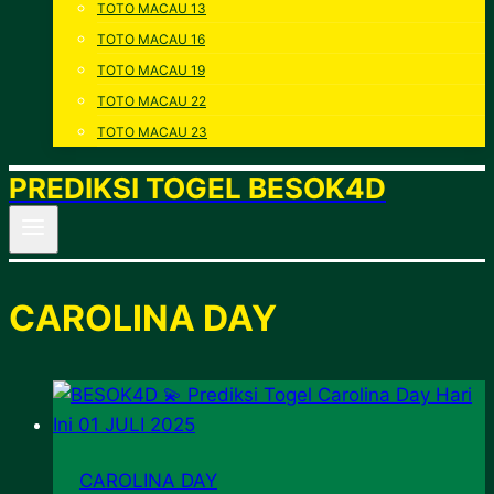
TOTO MACAU 13
TOTO MACAU 16
TOTO MACAU 19
TOTO MACAU 22
TOTO MACAU 23
PREDIKSI TOGEL BESOK4D
CAROLINA DAY
CAROLINA DAY