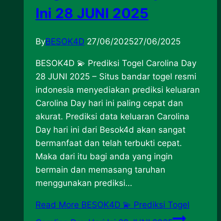
Ini 28 JUNI 2025
By
BESOK4D
27/06/2025
27/06/2025
BESOK4D 💫 Prediksi Togel Carolina Day
28 JUNI 2025 – Situs bandar togel resmi
indonesia menyediakan prediksi keluaran
Carolina Day hari ini paling cepat dan
akurat. Prediksi data keluaran Carolina
Day hari ini dari Besok4d akan sangat
bermanfaat dan telah terbukti cepat.
Maka dari itu bagi anda yang ingin
bermain dan memasang taruhan
menggunakan prediksi…
Read More
BESOK4D 💫 Prediksi Togel