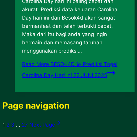
Carolina Day hari ini paling cepat dan
akurat. Prediksi data keluaran Carolina
Day hari ini dari Besok4d akan sangat
bermanfaat dan telah terbukti cepat.
Maka dari itu bagi anda yang ingin
bermain dan memasang taruhan
menggunakan prediksi…
Read More
BESOK4D 💫 Prediksi Togel
Carolina Day Hari Ini 22 JUNI 2025
Page navigation
1
2
3
…
27
Next Page