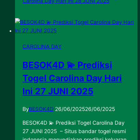
Carolina Day Hari Ini 28 JUNI 2025
CAROLINA DAY
BESOK4D 💫 Prediksi
Togel Carolina Day Hari
Ini 27 JUNI 2025
By
BESOK4D
26/06/2025
26/06/2025
BESOK4D 💫 Prediksi Togel Carolina Day
27 JUNI 2025 – Situs bandar togel resmi
indonesia menyediakan prediksi keluaran