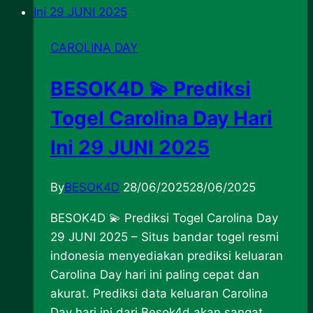
CAROLINA DAY
BESOK4D 💫 Prediksi
Togel Carolina Day Hari
Ini 29 JUNI 2025
By
BESOK4D
28/06/2025
28/06/2025
BESOK4D 💫 Prediksi Togel Carolina Day
29 JUNI 2025 – Situs bandar togel resmi
indonesia menyediakan prediksi keluaran
Carolina Day hari ini paling cepat dan
akurat. Prediksi data keluaran Carolina
Day hari ini dari Besok4d akan sangat