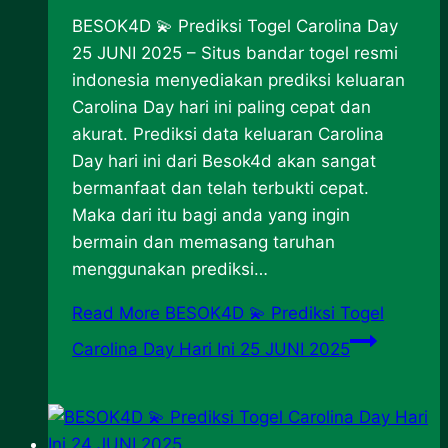
BESOK4D 💫 Prediksi Togel Carolina Day
25 JUNI 2025 – Situs bandar togel resmi
indonesia menyediakan prediksi keluaran
Carolina Day hari ini paling cepat dan
akurat. Prediksi data keluaran Carolina
Day hari ini dari Besok4d akan sangat
bermanfaat dan telah terbukti cepat.
Maka dari itu bagi anda yang ingin
bermain dan memasang taruhan
menggunakan prediksi…
Read More
BESOK4D 💫 Prediksi Togel
Carolina Day Hari Ini 25 JUNI 2025