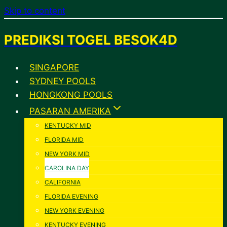
Skip to content
PREDIKSI TOGEL BESOK4D
SINGAPORE
SYDNEY POOLS
HONGKONG POOLS
PASARAN AMERIKA
KENTUCKY MID
FLORIDA MID
NEW YORK MID
CAROLINA DAY
CALIFORNIA
FLORIDA EVENING
NEW YORK EVENING
KENTUCKY EVENING