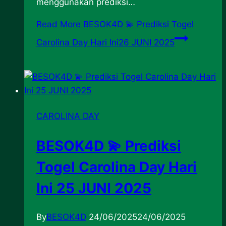
menggunakan prediksi…
Read More
BESOK4D 💫 Prediksi Togel
Carolina Day Hari Ini26 JUNI 2025
CAROLINA DAY
BESOK4D 💫 Prediksi
Togel Carolina Day Hari
Ini 25 JUNI 2025
By
BESOK4D
24/06/2025
24/06/2025