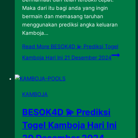
Maka dari itu bagi anda yang ingin
bermain dan memasang taruhan
menggunakan prediksi angka keluaran
Kamboja…
Read More
BESOK4D 💫 Prediksi Togel
Kamboja Hari Ini 21 Desember 2024
KAMBOJA
BESOK4D 💫 Prediksi
Togel Kamboja Hari Ini