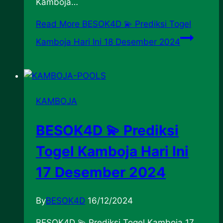
Kamboja…
Read More
BESOK4D 💫 Prediksi Togel
Kamboja Hari Ini 18 Desember 2024
KAMBOJA
BESOK4D 💫 Prediksi
Togel Kamboja Hari Ini
17 Desember 2024
By
BESOK4D
16/12/2024
BESOK4D 💫 Prediksi Togel Kamboja 17