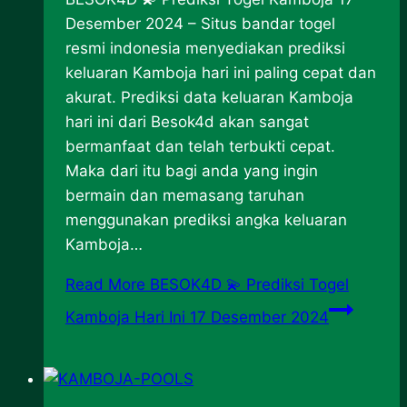
Desember 2024 – Situs bandar togel
resmi indonesia menyediakan prediksi
keluaran Kamboja hari ini paling cepat dan
akurat. Prediksi data keluaran Kamboja
hari ini dari Besok4d akan sangat
bermanfaat dan telah terbukti cepat.
Maka dari itu bagi anda yang ingin
bermain dan memasang taruhan
menggunakan prediksi angka keluaran
Kamboja…
Read More
BESOK4D 💫 Prediksi Togel
Kamboja Hari Ini 17 Desember 2024