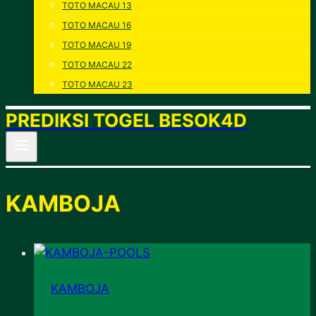
TOTO MACAU 13
TOTO MACAU 16
TOTO MACAU 19
TOTO MACAU 22
TOTO MACAU 23
PREDIKSI TOGEL BESOK4D
KAMBOJA
KAMBOJA