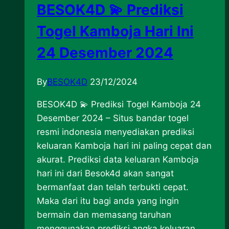
BESOK4D 💫 Prediksi
Togel Kamboja Hari Ini
24 Desember 2024
By
BESOK4D
23/12/2024
BESOK4D 💫 Prediksi Togel Kamboja 24
Desember 2024 – Situs bandar togel
resmi indonesia menyediakan prediksi
keluaran Kamboja hari ini paling cepat dan
akurat. Prediksi data keluaran Kamboja
hari ini dari Besok4d akan sangat
bermanfaat dan telah terbukti cepat.
Maka dari itu bagi anda yang ingin
bermain dan memasang taruhan
menggunakan prediksi angka keluaran