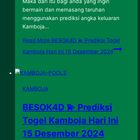
Maka dari itu bagi anda yang ingin
bermain dan memasang taruhan
menggunakan prediksi angka keluaran
Kamboja…
Read More
BESOK4D 💫 Prediksi Togel
Kamboja Hari Ini 16 Desember 2024
KAMBOJA
BESOK4D 💫 Prediksi
Togel Kamboja Hari Ini
15 Desember 2024