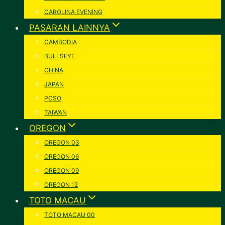
CAROLINA EVENING
PASARAN LAINNYA
CAMBODIA
BULLSEYE
CHINA
JAPAN
PCSO
TAIWAN
OREGON
OREGON 03
OREGON 06
OREGON 09
OREGON 12
TOTO MACAU
TOTO MACAU 00