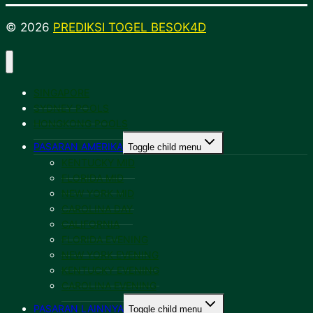
© 2026
PREDIKSI TOGEL BESOK4D
SINGAPORE
SYDNEY POOLS
HONGKONG POOLS
PASARAN AMERIKA
Toggle child menu
KENTUCKY MID
FLORIDA MID
NEW YORK MID
CAROLINA DAY
CALIFORNIA
FLORIDA EVENING
NEW YORK EVENING
KENTUCKY EVENING
CAROLINA EVENING
PASARAN LAINNYA
Toggle child menu