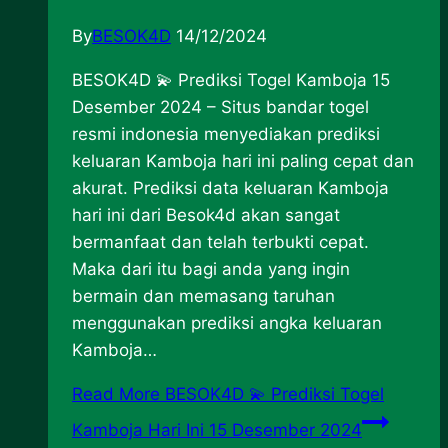
By
BESOK4D
14/12/2024
BESOK4D 💫 Prediksi Togel Kamboja 15
Desember 2024 – Situs bandar togel
resmi indonesia menyediakan prediksi
keluaran Kamboja hari ini paling cepat dan
akurat. Prediksi data keluaran Kamboja
hari ini dari Besok4d akan sangat
bermanfaat dan telah terbukti cepat.
Maka dari itu bagi anda yang ingin
bermain dan memasang taruhan
menggunakan prediksi angka keluaran
Kamboja…
Read More
BESOK4D 💫 Prediksi Togel
Kamboja Hari Ini 15 Desember 2024