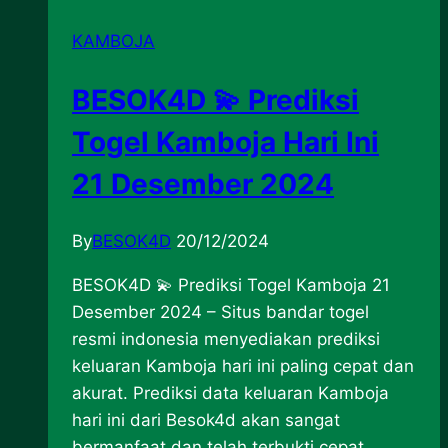
KAMBOJA
BESOK4D 💫 Prediksi
Togel Kamboja Hari Ini
21 Desember 2024
By
BESOK4D
20/12/2024
BESOK4D 💫 Prediksi Togel Kamboja 21
Desember 2024 – Situs bandar togel
resmi indonesia menyediakan prediksi
keluaran Kamboja hari ini paling cepat dan
akurat. Prediksi data keluaran Kamboja
hari ini dari Besok4d akan sangat
bermanfaat dan telah terbukti cepat.