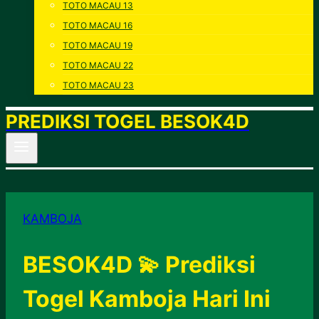
TOTO MACAU 13
TOTO MACAU 16
TOTO MACAU 19
TOTO MACAU 22
TOTO MACAU 23
PREDIKSI TOGEL BESOK4D
KAMBOJA
BESOK4D 💫 Prediksi
Togel Kamboja Hari Ini