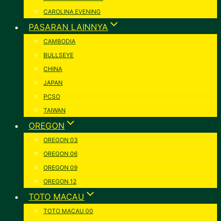
CAROLINA EVENING
PASARAN LAINNYA
CAMBODIA
BULLSEYE
CHINA
JAPAN
PCSO
TAIWAN
OREGON
OREGON 03
OREGON 06
OREGON 09
OREGON 12
TOTO MACAU
TOTO MACAU 00