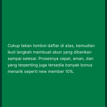
dan pasang taruhan sekarang!