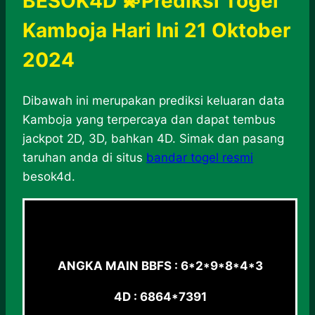
ANGKA MAIN BBFS : 6*2*9*8*4*3
4D : 6864*7391
3D : 759*546
2D : 49/67
TOP 2D (BB) : 98*97*89*47*64*12
ANGKA KEMBAR : 99*44
CB | CM | CN : 3 | 7 | 5
SHIO 2D : TIKUS*KERBAU