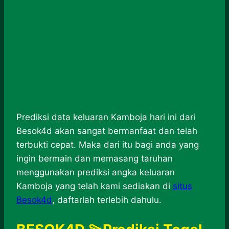
Kamboja yang telah kami sediakan di
situs
Besok4d
, daftarlah terlebih dahulu.
BESOK4D 💫Prediksi Togel
Kamboja Hari Ini 21 Oktober
2024
Dibawah ini merupakan prediksi keluaran data
Kamboja yang terpercaya dan dapat tembus
jackpot 2D, 3D, bahkan 4D. Simak dan pasang
taruhan anda di situs
bandar togel resmi
besok4d.