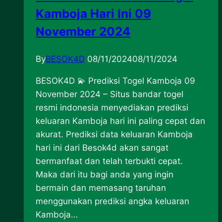
KAMBOJA
BESOK4D 💫 Prediksi Togel
Kamboja Hari Ini 03
Desember 2024
By
BESOK4D
02/12/2024
BESOK4D 💫 Prediksi Togel Kamboja 03
Desember 2024 – Situs bandar togel
resmi indonesia menyediakan prediksi
keluaran Kamboja hari ini paling cepat dan
akurat. Prediksi data keluaran Kamboja
hari ini dari Besok4d akan sangat
bermanfaat dan telah terbukti cepat.