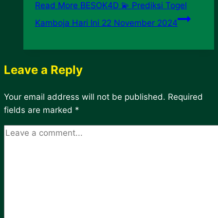
Read More
BESOK4D 💫 Prediksi Togel
Kamboja Hari Ini 22 November 2024
Leave a Reply
Your email address will not be published.
Required
fields are marked
*