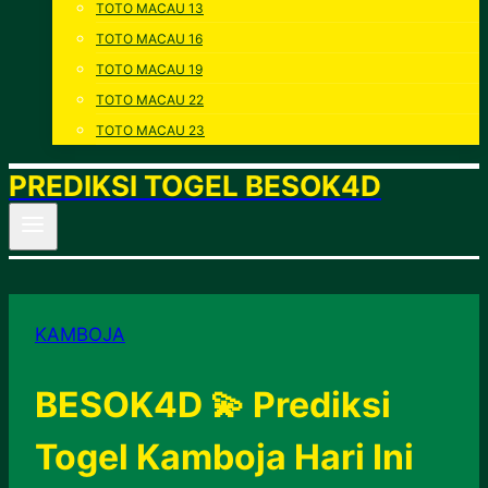
TOTO MACAU 13
TOTO MACAU 16
TOTO MACAU 19
TOTO MACAU 22
TOTO MACAU 23
PREDIKSI TOGEL BESOK4D
KAMBOJA
BESOK4D 💫 Prediksi
Togel Kamboja Hari Ini