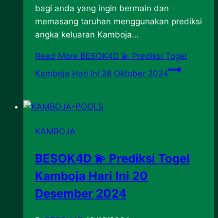
bagi anda yang ingin bermain dan
memasang taruhan menggunakan prediksi
angka keluaran Kamboja…
Read More
BESOK4D 💫 Prediksi Togel
Kamboja Hari Ini 28 Oktober 2024
KAMBOJA
BESOK4D 💫 Prediksi Togel
Kamboja Hari Ini 20
Desember 2024