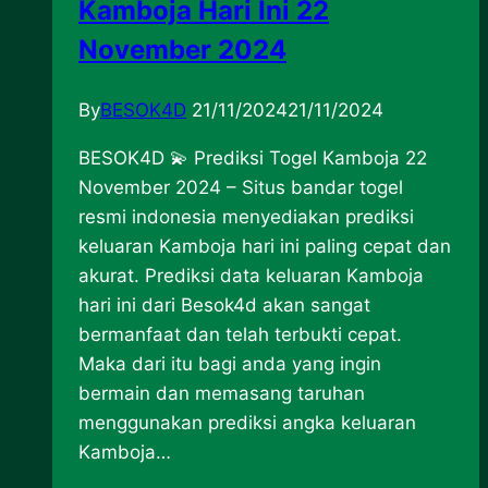
Kamboja Hari Ini 22
November 2024
By
BESOK4D
21/11/2024
21/11/2024
BESOK4D 💫 Prediksi Togel Kamboja 22
November 2024 – Situs bandar togel
resmi indonesia menyediakan prediksi
keluaran Kamboja hari ini paling cepat dan
akurat. Prediksi data keluaran Kamboja
hari ini dari Besok4d akan sangat
bermanfaat dan telah terbukti cepat.
Maka dari itu bagi anda yang ingin
bermain dan memasang taruhan
menggunakan prediksi angka keluaran
Kamboja…