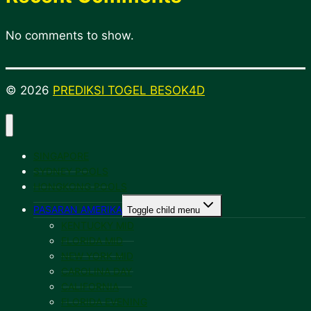
No comments to show.
© 2026
PREDIKSI TOGEL BESOK4D
SINGAPORE
SYDNEY POOLS
HONGKONG POOLS
PASARAN AMERIKA
Toggle child menu
KENTUCKY MID
FLORIDA MID
NEW YORK MID
CAROLINA DAY
CALIFORNIA
FLORIDA EVENING