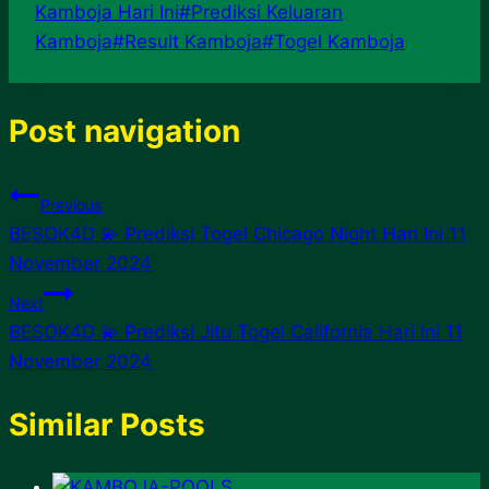
Kamboja Hari Ini
#
Prediksi Keluaran
Kamboja
#
Result Kamboja
#
Togel Kamboja
Post navigation
Previous
BESOK4D 💫 Prediksi Togel Chicago Night Hari Ini 11
November 2024
Next
BESOK4D 💫 Prediksi Jitu Togel California Hari Ini 11
November 2024
Similar Posts