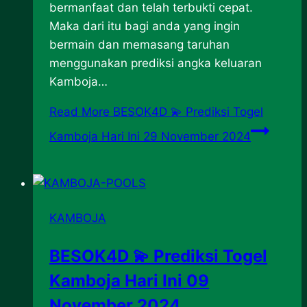
bermanfaat dan telah terbukti cepat.
Maka dari itu bagi anda yang ingin
bermain dan memasang taruhan
menggunakan prediksi angka keluaran
Kamboja…
Read More
BESOK4D 💫 Prediksi Togel
Kamboja Hari Ini 29 November 2024
KAMBOJA
BESOK4D 💫 Prediksi Togel
Kamboja Hari Ini 09
November 2024