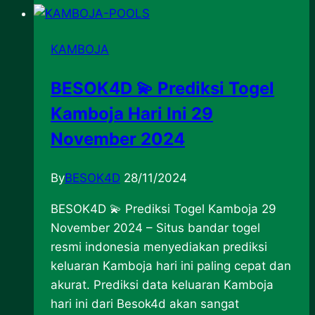
KAMBOJA
BESOK4D 💫 Prediksi Togel
Kamboja Hari Ini 29
November 2024
By
BESOK4D
28/11/2024
BESOK4D 💫 Prediksi Togel Kamboja 29
November 2024 – Situs bandar togel
resmi indonesia menyediakan prediksi
keluaran Kamboja hari ini paling cepat dan
akurat. Prediksi data keluaran Kamboja
hari ini dari Besok4d akan sangat