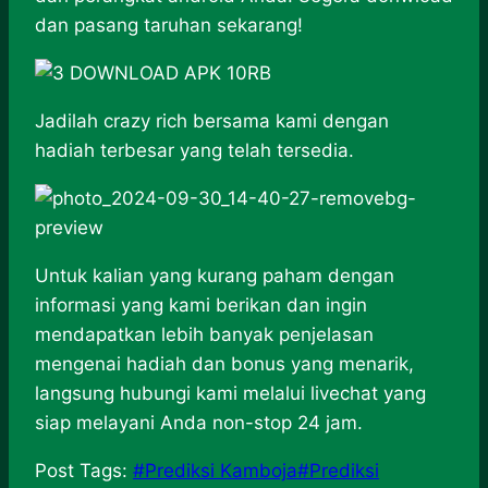
dan pasang taruhan sekarang!
Jadilah crazy rich bersama kami dengan
hadiah terbesar yang telah tersedia.
Untuk kalian yang kurang paham dengan
informasi yang kami berikan dan ingin
mendapatkan lebih banyak penjelasan
mengenai hadiah dan bonus yang menarik,
langsung hubungi kami melalui livechat yang
siap melayani Anda non-stop 24 jam.
Post Tags:
#
Prediksi Kamboja
#
Prediksi