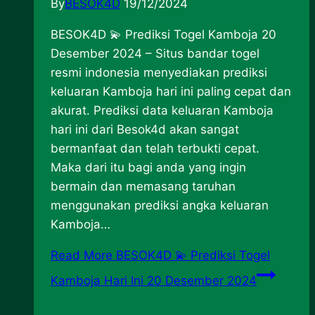
By
BESOK4D
19/12/2024
BESOK4D 💫 Prediksi Togel Kamboja 20
Desember 2024 – Situs bandar togel
resmi indonesia menyediakan prediksi
keluaran Kamboja hari ini paling cepat dan
akurat. Prediksi data keluaran Kamboja
hari ini dari Besok4d akan sangat
bermanfaat dan telah terbukti cepat.
Maka dari itu bagi anda yang ingin
bermain dan memasang taruhan
menggunakan prediksi angka keluaran
Kamboja…
Read More
BESOK4D 💫 Prediksi Togel
Kamboja Hari Ini 20 Desember 2024