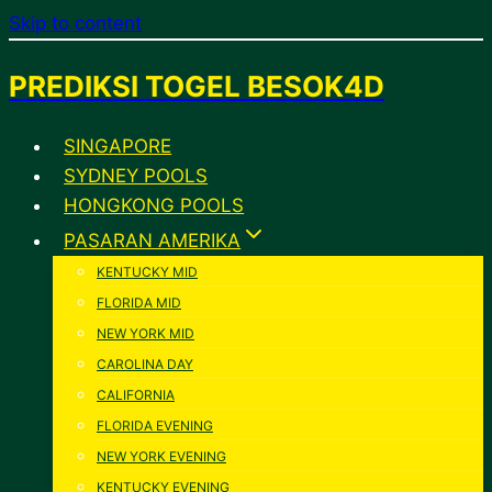
Skip to content
PREDIKSI TOGEL BESOK4D
SINGAPORE
SYDNEY POOLS
HONGKONG POOLS
PASARAN AMERIKA
KENTUCKY MID
FLORIDA MID
NEW YORK MID
CAROLINA DAY
CALIFORNIA
FLORIDA EVENING
NEW YORK EVENING
KENTUCKY EVENING