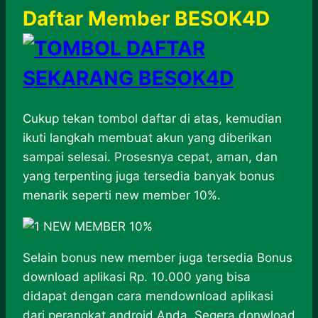
Daftar Member BESOK4D
Cukup tekan tombol daftar di atas, kemudian
ikuti langkah membuat akun yang diberikan
sampai selesai. Prosesnya cepat, aman, dan
yang terpenting juga tersedia banyak bonus
menarik seperti new member 10%.
Selain bonus new member juga tersedia Bonus
download aplikasi Rp. 10.000 yang bisa
didapat dengan cara mendownload aplikasi
dari perangkat android Anda. Segera donwload