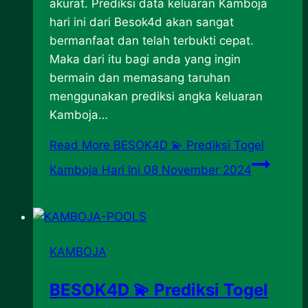
akurat. Prediksi data keluaran Kamboja
hari ini dari Besok4d akan sangat
bermanfaat dan telah terbukti cepat.
Maka dari itu bagi anda yang ingin
bermain dan memasang taruhan
menggunakan prediksi angka keluaran
Kamboja…
Read More
BESOK4D 💫 Prediksi Togel
Kamboja Hari Ini 08 November 2024
KAMBOJA
BESOK4D 💫 Prediksi Togel