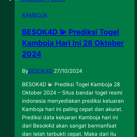
KAMBOJA
BESOK4D 💫 Prediksi Togel
Kamboja Hari Ini 28 Oktober
2024
By
BESOK4D
27/10/2024
BESOK4D 💫 Prediksi Togel Kamboja 28
Oktober 2024 – Situs bandar togel resmi
indonesia menyediakan prediksi keluaran
Kamboja hari ini paling cepat dan akurat.
Prediksi data keluaran Kamboja hari ini
dari Besok4d akan sangat bermanfaat
dan telah terbukti cepat. Maka dari itu