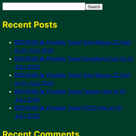
Search
Recent Posts
BESOK4D 💫 Prediksi Togel Toto Macau 23 Hari
Ini 01 JULI 2025
BESOK4D 💫 Prediksi Togel Hongkong Hari Ini 01
JULI 2025
BESOK4D 💫 Prediksi Togel Toto Macau 22 Hari
Ini 01 JULI 2025
BESOK4D 💫 Prediksi Togel Taiwan Hari Ini 01
JULI 2025
BESOK4D 💫 Prediksi Togel PCSO Hari Ini 01
JULI 2025
Recent Comments