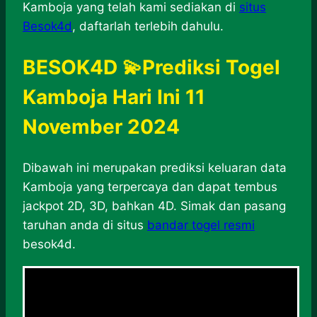
Kamboja yang telah kami sediakan di
situs
Besok4d
, daftarlah terlebih dahulu.
BESOK4D 💫Prediksi Togel
Kamboja Hari Ini 11
November 2024
Dibawah ini merupakan prediksi keluaran data
Kamboja yang terpercaya dan dapat tembus
jackpot 2D, 3D, bahkan 4D. Simak dan pasang
taruhan anda di situs
bandar togel resmi
besok4d.