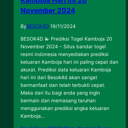
BESOK4D 💫 Prediksi Togel
Kamboja Hari Ini 25
November 2024
By
BESOK4D
24/11/2024
BESOK4D 💫 Prediksi Togel Kamboja 25
November 2024 – Situs bandar togel
resmi indonesia menyediakan prediksi
keluaran Kamboja hari ini paling cepat dan
akurat. Prediksi data keluaran Kamboja
hari ini dari Besok4d akan sangat
bermanfaat dan telah terbukti cepat.
Maka dari itu bagi anda yang ingin
bermain dan memasang taruhan