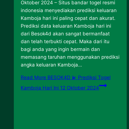
angka keluaran Kamboja…
Read More
BESOK4D 💫 Prediksi Togel
Kamboja Hari Ini 30 Oktober 2024
KAMBOJA
BESOK4D 💫 Prediksi Togel
Kamboja Hari Ini 21 Oktober
2024
By
BESOK4D
20/10/2024
BESOK4D 💫 Prediksi Togel Kamboja 21