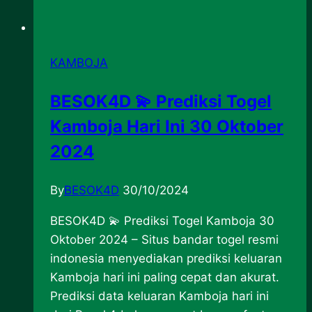
Comment
*
Name
*
Email
*
Website
Save my name, email, and website in this browser
for the next time I comment.