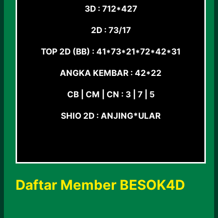
Daftar Member BESOK4D
Cukup tekan tombol daftar di atas, kemudian
ikuti langkah membuat akun yang diberikan
sampai selesai. Prosesnya cepat, aman, dan
yang terpenting juga tersedia banyak bonus
menarik seperti new member 10%.
Selain bonus new member juga tersedia Bonus
download aplikasi Rp. 10.000 yang bisa
didapat dengan cara mendownload aplikasi
dari perangkat android Anda. Segera donwload