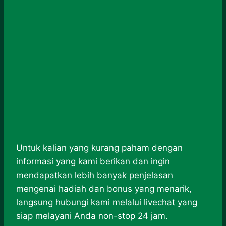
Oktober 2024
Similar Posts
KAMBOJA
BESOK4D 💫 Prediksi Togel
Chicago Night Hari Ini 18
November 2024
By
BESOK4D
17/11/2024
BESOK4D 💫 Prediksi Togel Chicago Night
18 November 2024 – Situs bandar togel