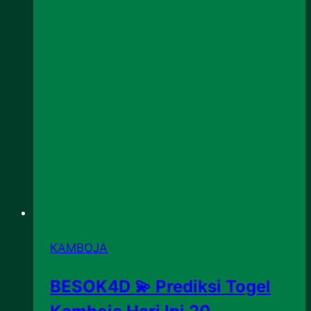
Oktober 2024 – Situs bandar togel resmi
indonesia menyediakan prediksi keluaran
Kamboja hari ini paling cepat dan akurat.
Prediksi data keluaran Kamboja hari ini
dari Besok4d akan sangat bermanfaat
dan telah terbukti cepat. Maka dari itu
bagi anda yang ingin bermain dan
memasang taruhan menggunakan prediksi
angka keluaran Kamboja…
Read More
BESOK4D 💫 Prediksi Togel
Kamboja Hari Ini 21 Oktober 2024
KAMBOJA