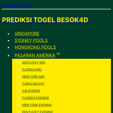
Skip to content
PREDIKSI TOGEL BESOK4D
SINGAPORE
SYDNEY POOLS
HONGKONG POOLS
PASARAN AMERIKA
KENTUCKY MID
FLORIDA MID
NEW YORK MID
CAROLINA DAY
CALIFORNIA
FLORIDA EVENING
NEW YORK EVENING
KENTUCKY EVENING