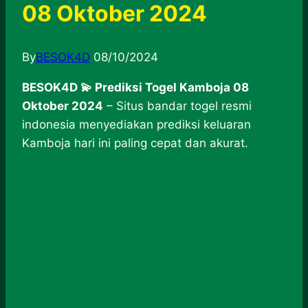
08 Oktober 2024
By
BESOK4D
08/10/2024
BESOK4D 💫 Prediksi Togel Kamboja 08
Oktober 2024
– Situs bandar togel resmi
indonesia menyediakan prediksi keluaran
Kamboja hari ini paling cepat dan akurat.
Prediksi data keluaran Kamboja hari ini dari
Besok4d akan sangat bermanfaat dan telah
terbukti cepat. Maka dari itu bagi anda yang
ingin bermain dan memasang taruhan
menggunakan prediksi angka keluaran