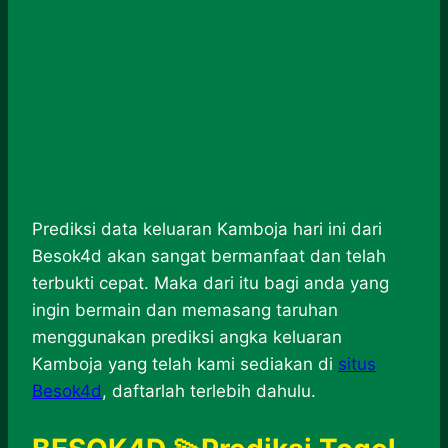
Kamboja yang telah kami sediakan di
situs
Besok4d
, daftarlah terlebih dahulu.
BESOK4D 💫Prediksi Togel
Kamboja Hari Ini 08
Oktober 2024
Dibawah ini merupakan prediksi keluaran data
Kamboja yang terpercaya dan dapat tembus
jackpot 2D, 3D, bahkan 4D. Simak dan pasang
taruhan anda di situs
bandar togel resmi
besok4d.