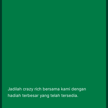
mengenai hadiah dan bonus yang menarik,
langsung hubungi kami melalui livechat yang
siap melayani Anda non-stop 24 jam.
Post Tags:
#
Prediksi Kamboja
#
Prediksi
Kamboja Hari Ini
#
Prediksi Keluaran
Kamboja
#
Result Kamboja
#
Togel Kamboja
Post navigation
Previous
BESOK4D 💫 Prediksi Togel Chicago Night Hari Ini 08
November 2024
Next
BESOK4D 💫 Prediksi Togel Maroko Hari Ini 08