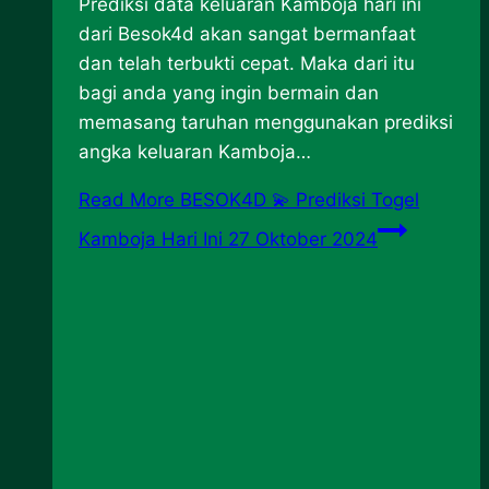
for the next time I comment.
Search
Search
Recent Posts
BESOK4D 💫 Prediksi Togel Toto Macau 23 Hari
Ini 01 JULI 2025
BESOK4D 💫 Prediksi Togel Hongkong Hari Ini 01
JULI 2025
BESOK4D 💫 Prediksi Togel Toto Macau 22 Hari
Ini 01 JULI 2025
BESOK4D 💫 Prediksi Togel Taiwan Hari Ini 01
JULI 2025