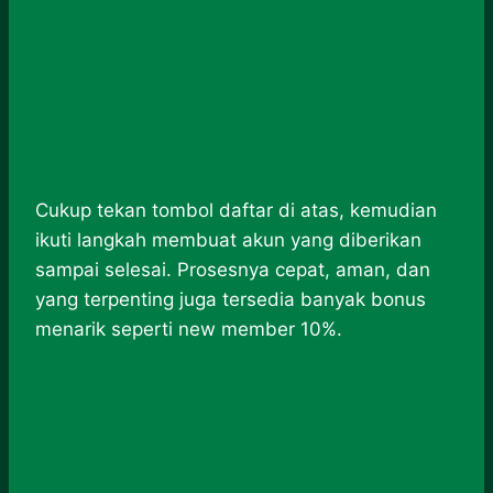
dan pasang taruhan sekarang!