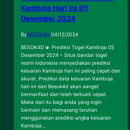
KAMBOJA
BESOK4D 💫 Prediksi Togel
Kamboja Hari Ini 16
November 2024
By
BESOK4D
15/11/2024
BESOK4D 💫 Prediksi Togel Kamboja 16
November 2024 – Situs bandar togel
resmi indonesia menyediakan prediksi
keluaran Kamboja hari ini paling cepat dan
akurat. Prediksi data keluaran Kamboja
hari ini dari Besok4d akan sangat
bermanfaat dan telah terbukti cepat.
Maka dari itu bagi anda yang ingin