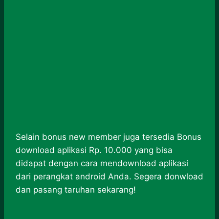
Jadilah crazy rich bersama kami dengan
hadiah terbesar yang telah tersedia.
Untuk kalian yang kurang paham dengan
informasi yang kami berikan dan ingin
mendapatkan lebih banyak penjelasan