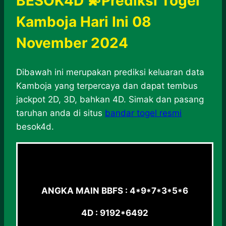
ANGKA MAIN BBFS : 4*9*7*3*5*6
4D : 9192*6492
3D : 937*826
2D : 69/81
TOP 2D (BB) : 68*69*82*73*94*94
ANGKA KEMBAR : 88*55
CB | CM | CN : 3 | 7 | 5
SHIO 2D : NAGA*KUDA