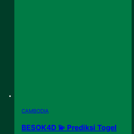
Website
Save my name, email, and website in this browser
for the next time I comment.
Search
Search
Recent Posts
BESOK4D 💫 Prediksi Togel Toto Macau 23 Hari
Ini 01 JULI 2025
BESOK4D 💫 Prediksi Togel Hongkong Hari Ini 01
JULI 2025
BESOK4D 💫 Prediksi Togel Toto Macau 22 Hari