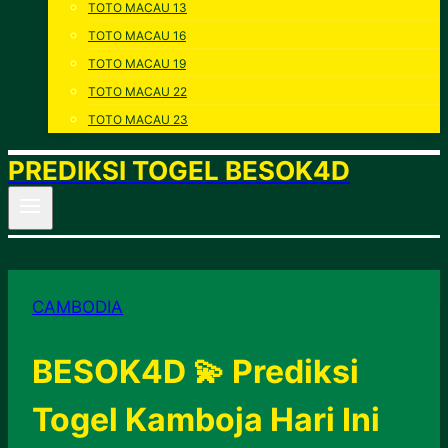
TOTO MACAU 13
TOTO MACAU 16
TOTO MACAU 19
TOTO MACAU 22
TOTO MACAU 23
PREDIKSI TOGEL BESOK4D
CAMBODIA
BESOK4D 💫 Prediksi
Togel Kamboja Hari Ini