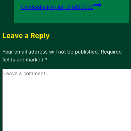
HONGKONG POOLS
PASARAN AMERIKA
Toggle child menu
KENTUCKY MID
FLORIDA MID
NEW YORK MID
CAROLINA DAY
CALIFORNIA
FLORIDA EVENING
NEW YORK EVENING
KENTUCKY EVENING
CAROLINA EVENING
PASARAN LAINNYA
Toggle child menu
CAMBODIA
BULLSEYE
CHINA
JAPAN
PCSO
TAIWAN
OREGON
Toggle child menu