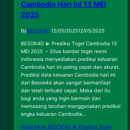
Ini 01 JULI 2025
BESOK4D 💫 Prediksi Togel Taiwan Hari Ini 01
JULI 2025
BESOK4D 💫 Prediksi Togel PCSO Hari Ini 01
JULI 2025
Recent Comments
No comments to show.
© 2026
PREDIKSI TOGEL BESOK4D
SINGAPORE
SYDNEY POOLS