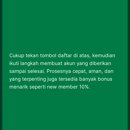
dan pasang taruhan sekarang!