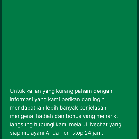
Oktober 2024
Similar Posts
KAMBOJA
BESOK4D 💫 Prediksi Togel
Kamboja Hari Ini 16
November 2024
By
BESOK4D
15/11/2024
BESOK4D 💫 Prediksi Togel Kamboja 16
November 2024 – Situs bandar togel