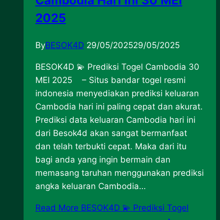
CAMBODIA