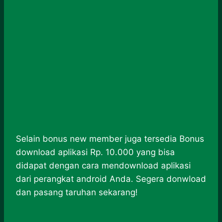
Jadilah crazy rich bersama kami dengan
hadiah terbesar yang telah tersedia.
Untuk kalian yang kurang paham dengan
informasi yang kami berikan dan ingin
mendapatkan lebih banyak penjelasan