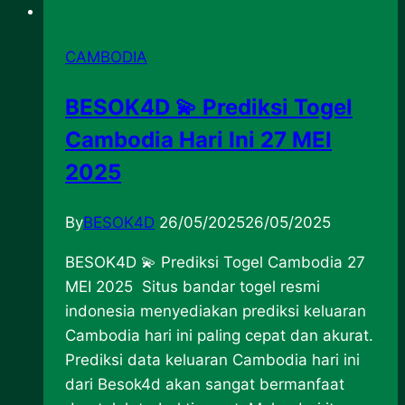
angka keluaran Cambodia yang…
Read More
BESOK4D 💫 Prediksi Togel
Cambodia Hari Ini 17 APRIL 2025