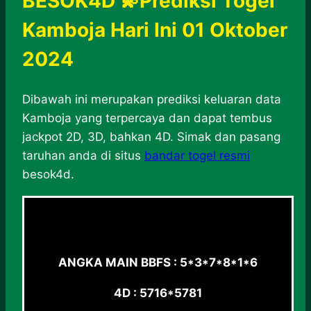
ANGKA MAIN BBFS : 5*3*7*8*1*6
4D : 5716*5781
3D : 671*718
2D : 17/71
TOP 2D (BB) : 65*31*71*56*71*81
ANGKA KEMBAR : 11 * 77
CB | CM | CN : 3 | 7 | 5
SHIO 2D : ANJING * KUDA