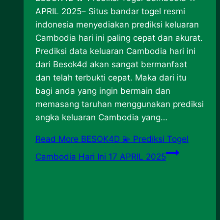
Comment
*
Name
*
Email
*