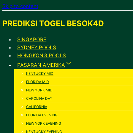
Skip to content
PREDIKSI TOGEL BESOK4D
SINGAPORE
SYDNEY POOLS
HONGKONG POOLS
PASARAN AMERIKA
KENTUCKY MID
FLORIDA MID
NEW YORK MID
CAROLINA DAY
CALIFORNIA
FLORIDA EVENING
NEW YORK EVENING
KENTUCKY EVENING