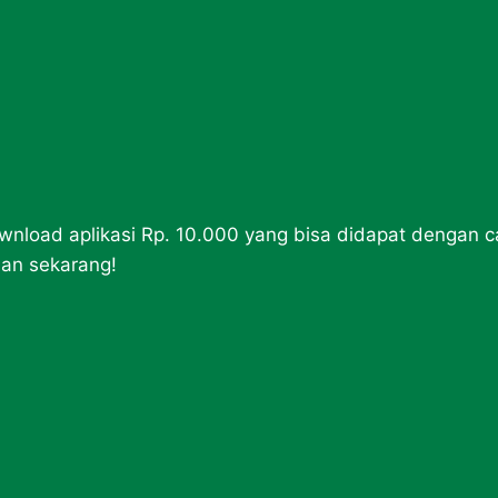
i yang kami berikan dan ingin mendapatkan lebih bany
chat yang siap melayani Anda non-stop 24 jam.
#
Prediksi Turki Hari Ini
#
Result Turki
#
Togel Turki
 Oktober 2024
 Oktober 2024