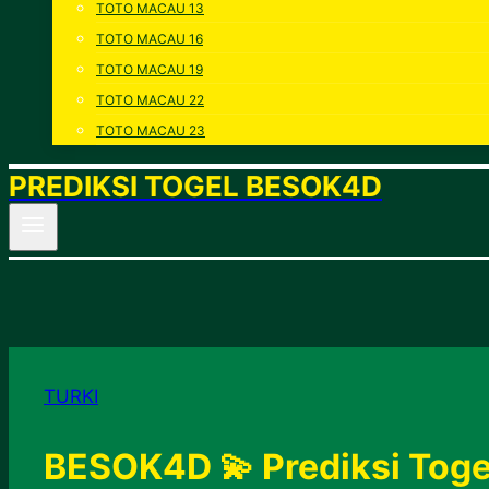
TOTO MACAU 13
TOTO MACAU 16
TOTO MACAU 19
TOTO MACAU 22
TOTO MACAU 23
PREDIKSI TOGEL BESOK4D
TURKI
BESOK4D 💫 Prediksi Togel