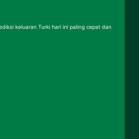
iksi keluaran Turki hari ini paling cepat dan
dari itu bagi anda yang ingin bermain dan
d
, daftarlah terlebih dahulu.
bahkan 4D. Simak dan pasang taruhan anda di