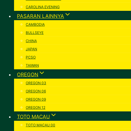
CAROLINA EVENING
PASARAN LAINNYA
CAMBODIA
BULLSEYE
CHINA
JAPAN
PCSO
TAIWAN
OREGON
OREGON 03
OREGON 06
OREGON 09
OREGON 12
TOTO MACAU
TOTO MACAU 00