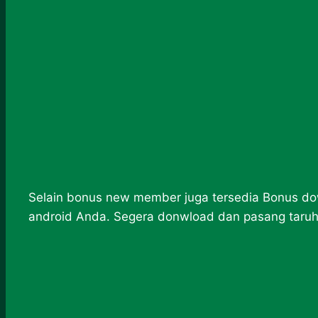
Jadilah crazy rich bersama kami dengan hadiah ter