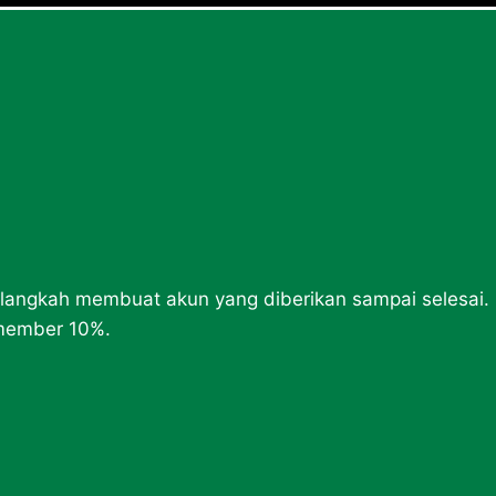
i langkah membuat akun yang diberikan sampai selesai.
 member 10%.
nload aplikasi Rp. 10.000 yang bisa didapat dengan c
an sekarang!