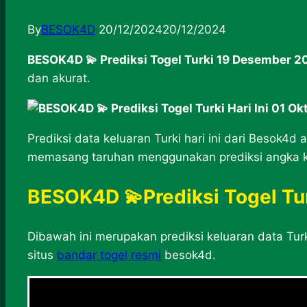
By
BESOK4D
20/12/2024
20/12/2024
BESOK4D 💫 Prediksi Togel Turki 19 Desember 2
dan akurat.
Prediksi data keluaran Turki hari ini dari Besok4d
memasang taruhan menggunakan prediksi angka ke
BESOK4D 💫Prediksi Togel Tur
Dibawah ini merupakan prediksi keluaran data Tu
situs
bandar togel resmi
besok4d.