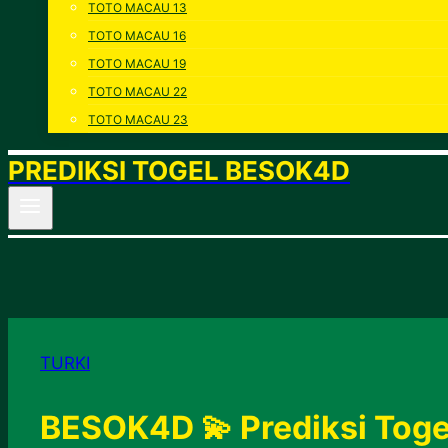
TOTO MACAU 13
TOTO MACAU 16
TOTO MACAU 19
TOTO MACAU 22
TOTO MACAU 23
PREDIKSI TOGEL BESOK4D
TURKI
BESOK4D 💫 Prediksi Toge