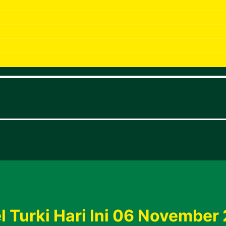
l Turki Hari Ini 06 November