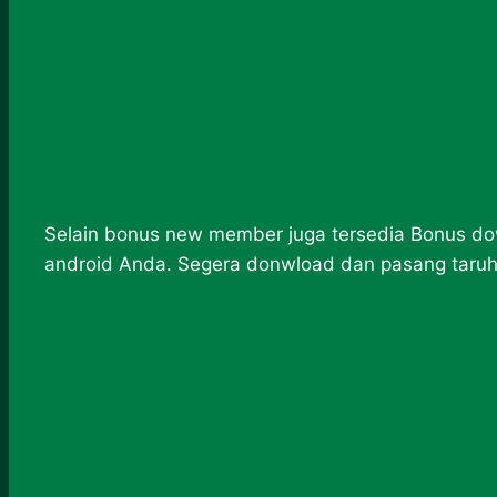
Untuk kalian yang kurang paham dengan informas
yang menarik, langsung hubungi kami melalui live
Post Tags:
#
Prediksi Keluaran Turki
#
Prediksi Turki
Post navigation
Previous
BESOK4D 💫 Prediksi Togel Tasmania 16 Hari Ini 06 
Next
BESOK4D 💫 Prediksi Togel Yordania Hari Ini 06 Nov