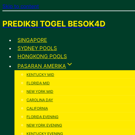
Skip to content
PREDIKSI TOGEL BESOK4D
SINGAPORE
SYDNEY POOLS
HONGKONG POOLS
PASARAN AMERIKA
KENTUCKY MID
FLORIDA MID
NEW YORK MID
CAROLINA DAY
CALIFORNIA
FLORIDA EVENING
NEW YORK EVENING
KENTUCKY EVENING