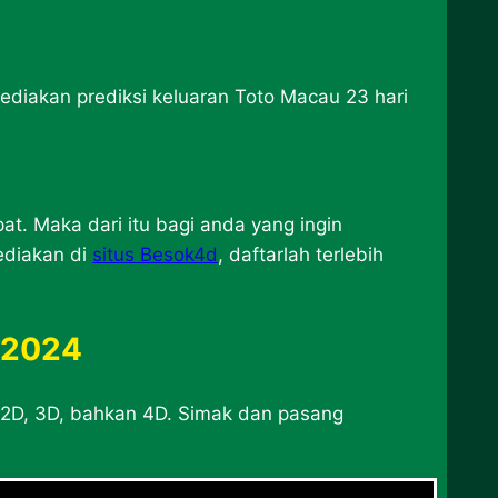
ediakan prediksi keluaran Toto Macau 23 hari
at. Maka dari itu bagi anda yang ingin
ediakan di
situs Besok4d
, daftarlah terlebih
r 2024
 2D, 3D, bahkan 4D. Simak dan pasang