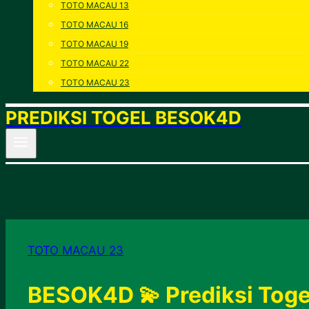
TOTO MACAU 13
TOTO MACAU 16
TOTO MACAU 19
TOTO MACAU 22
TOTO MACAU 23
PREDIKSI TOGEL BESOK4D
TOTO MACAU 23
BESOK4D 💫 Prediksi Toge