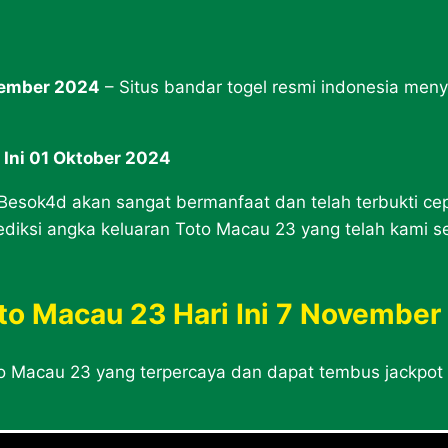
vember 2024
– Situs bandar togel resmi indonesia meny
i Besok4d akan sangat bermanfaat dan telah terbukti cep
ksi angka keluaran Toto Macau 23 yang telah kami s
to Macau 23 Hari Ini 7 Novembe
to Macau 23 yang terpercaya dan dapat tembus jackpot