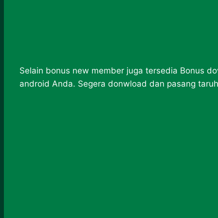
Untuk kalian yang kurang paham dengan informas
yang menarik, langsung hubungi kami melalui live
Post Tags:
#
Prediksi Keluaran Toto Macau 23
#
Pre
Post navigation