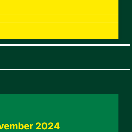
November 2024