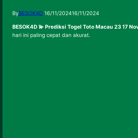
By
BESOK4D
16/11/2024
16/11/2024
BESOK4D 💫 Prediksi Togel Toto Macau 23 17 N
hari ini paling cepat dan akurat.
Prediksi data keluaran Toto Macau 23 hari ini dar
bermain dan memasang taruhan menggunakan predi
dahulu.
BESOK4D 💫Prediksi Togel To
Dibawah ini merupakan prediksi keluaran data To
taruhan anda di situs
bandar togel resmi
besok4d.