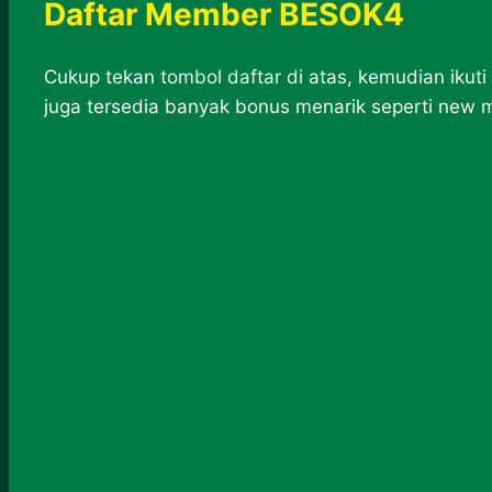
Untuk kalian yang kurang paham dengan informas
yang menarik, langsung hubungi kami melalui live
Post Tags:
#
Prediksi Keluaran Toto Macau 23
#
Pre
Post navigation