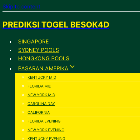
Skip to content
PREDIKSI TOGEL BESOK4D
SINGAPORE
SYDNEY POOLS
HONGKONG POOLS
PASARAN AMERIKA
KENTUCKY MID
FLORIDA MID
NEW YORK MID
CAROLINA DAY
CALIFORNIA
FLORIDA EVENING
NEW YORK EVENING
KENTUCKY EVENING