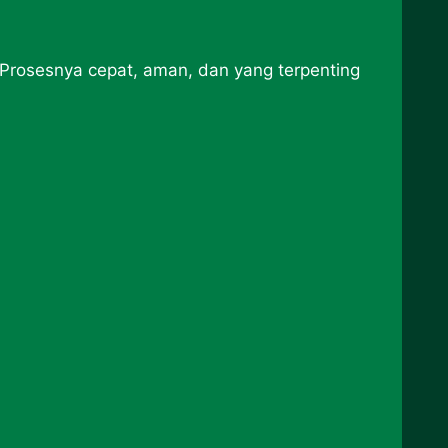
ak penjelasan mengenai hadiah dan bonus
esult Toto Macau 23
#
Togel Toto Macau 23