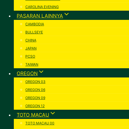
CAROLINA EVENING
PASARAN LAINNYA
CAMBODIA
BULLSEYE
CHINA
JAPAN
PCSO
TAIWAN
OREGON
OREGON 03
OREGON 06
OREGON 09
OREGON 12
TOTO MACAU
TOTO MACAU 00