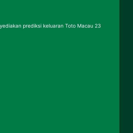
yediakan prediksi keluaran Toto Macau 23
at. Maka dari itu bagi anda yang ingin
ediakan di
situs Besok4d
, daftarlah terlebih
r 2024
 2D, 3D, bahkan 4D. Simak dan pasang