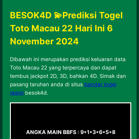
ANGKA MAIN BBFS : 9*1*3*6*5*8
4D : 5294 * 7395
3D : 529 * 739
2D : 29 * 39
TOP 2D (BB) : 52*94*73*95*52*92
ANGKA KEMBAR : 22 * 55
CB | CM | CN : 9 | 2 | 5
SHIO 2D : KAMBING * ANJING