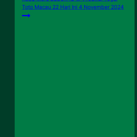
Read More
BESOK4D 💫 Prediksi Togel
Toto Macau 22 Hari Ini 06 APRIL 2025
Leave a Reply
Your email address will not be published.
Required
fields are marked
*