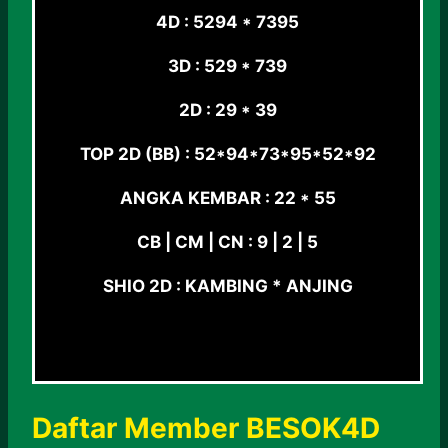
Daftar Member BESOK4D
Cukup tekan tombol daftar di atas, kemudian
ikuti langkah membuat akun yang diberikan
sampai selesai. Prosesnya cepat, aman, dan
yang terpenting juga tersedia banyak bonus
menarik seperti new member 10%.
Selain bonus new member juga tersedia Bonus
download aplikasi Rp. 10.000 yang bisa