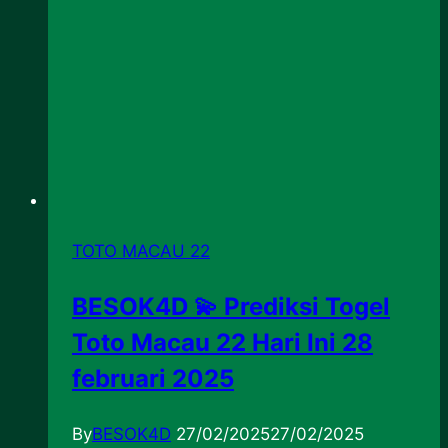
TOTO MACAU 22
BESOK4D 💫 Prediksi Togel
Toto Macau 22 Hari Ini 1
November 2024
By
BESOK4D
31/10/2024
BESOK4D 💫 Prediksi Togel Toto Macau 22
1 November 2024 – Situs bandar togel
resmi indonesia menyediakan prediksi
keluaran Toto Macau 22 hari ini paling
cepat dan akurat. Prediksi data keluaran
Toto Macau 22 hari ini dari Besok4d akan
sangat bermanfaat dan telah terbukti
cepat. Maka dari itu bagi anda yang ingin