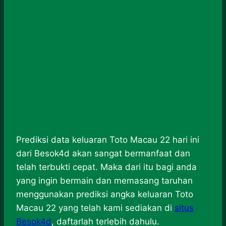
yang ingin bermain dan memasang taruhan
menggunakan prediksi angka keluaran Toto
Macau 22 yang telah kami sediakan di
situs
Besok4d
, daftarlah terlebih dahulu.
BESOK4D 💫Prediksi Togel
Toto Macau 22 Hari Ini 6
November 2024
Dibawah ini merupakan prediksi keluaran data
Toto Macau 22 yang terpercaya dan dapat
tembus jackpot 2D, 3D, bahkan 4D. Simak dan
pasang taruhan anda di situs
bandar togel
resmi
besok4d.