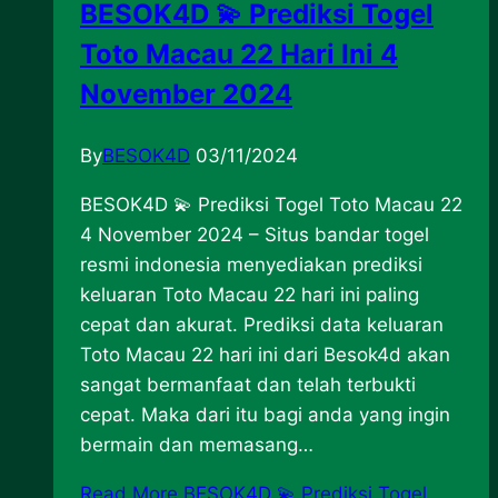
BESOK4D 💫 Prediksi Togel
Toto Macau 22 Hari Ini 06
APRIL 2025
By
BESOK4D
05/04/2025
06/04/2025
BESOK4D 💫 Prediksi Togel Toto Macau 22
06 APRIL 2025 – Situs bandar togel resmi
indonesia menyediakan prediksi keluaran
Toto Macau 22 hari ini paling cepat dan
akurat. Prediksi data keluaran Toto Macau
22 hari ini dari Besok4d akan sangat
bermanfaat dan telah terbukti cepat.
Maka dari itu bagi anda yang ingin
bermain dan memasang taruhan…