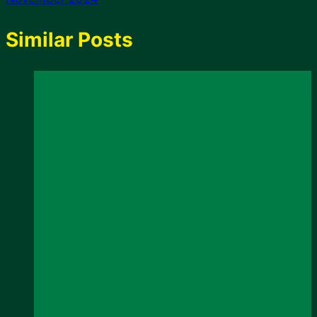
TOTO MACAU 22
BESOK4D 💫 Prediksi Togel
Toto Macau 22 Hari Ini 28
februari 2025
By
BESOK4D
27/02/2025
27/02/2025
BESOK4D 💫 Prediksi Togel Toto Macau 22
28 februari 2025 – Situs bandar togel
resmi indonesia menyediakan prediksi
keluaran Toto Macau 22 hari ini paling
cepat dan akurat. Prediksi data keluaran
Toto Macau 22 hari ini dari Besok4d akan
sangat bermanfaat dan telah terbukti
cepat. Maka dari itu bagi anda yang ingin