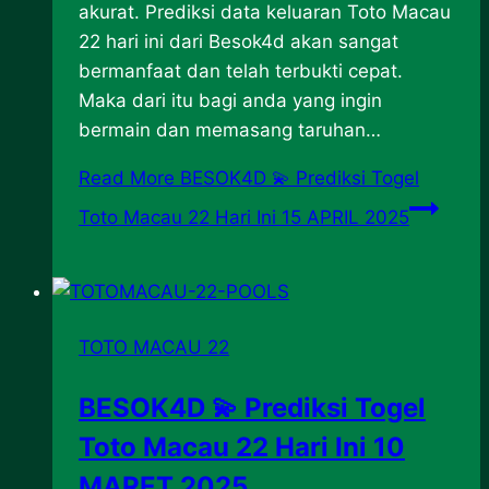
akurat. Prediksi data keluaran Toto Macau
22 hari ini dari Besok4d akan sangat
bermanfaat dan telah terbukti cepat.
Maka dari itu bagi anda yang ingin
bermain dan memasang taruhan…
Read More
BESOK4D 💫 Prediksi Togel
Toto Macau 22 Hari Ini 15 APRIL 2025
TOTO MACAU 22
BESOK4D 💫 Prediksi Togel
Toto Macau 22 Hari Ini 10
MARET 2025