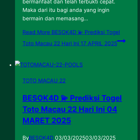
bermanfaat dan telah terbukti cepat.
Maka dari itu bagi anda yang ingin
bermain dan memasang…
Read More
BESOK4D 💫 Prediksi Togel
Toto Macau 22 Hari Ini 17 APRIL 2025
TOTO MACAU 22
BESOK4D 💫 Prediksi Togel
Toto Macau 22 Hari Ini 04
MARET 2025
By
BESOK4D
03/03/2025
03/03/2025