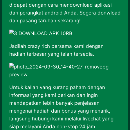
didapat dengan cara mendownload aplikasi
dari perangkat android Anda. Segera donwload
dan pasang taruhan sekarang!
Jadilah crazy rich bersama kami dengan
hadiah terbesar yang telah tersedia.
Untuk kalian yang kurang paham dengan
informasi yang kami berikan dan ingin
mendapatkan lebih banyak penjelasan
mengenai hadiah dan bonus yang menarik,
langsung hubungi kami melalui livechat yang
siap melayani Anda non-stop 24 jam.