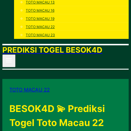
TOTO MACAU 13
TOTO MACAU 16
TOTO MACAU 19
TOTO MACAU 22
TOTO MACAU 23
PREDIKSI TOGEL BESOK4D
TOTO MACAU 22
BESOK4D 💫 Prediksi
Togel Toto Macau 22