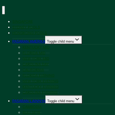
SINGAPORE
SYDNEY POOLS
HONGKONG POOLS
PASARAN AMERIKA
Toggle child menu
KENTUCKY MID
FLORIDA MID
NEW YORK MID
CAROLINA DAY
CALIFORNIA
FLORIDA EVENING
NEW YORK EVENING
KENTUCKY EVENING
CAROLINA EVENING
PASARAN LAINNYA
Toggle child menu
CAMBODIA
BULLSEYE