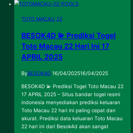
TOTO MACAU 22
BESOK4D 💫 Prediksi Togel
Toto Macau 22 Hari Ini 17
APRIL 2025
By
BESOK4D
16/04/2025
16/04/2025
BESOK4D 💫 Prediksi Togel Toto Macau 22
17 APRIL 2025 – Situs bandar togel resmi
indonesia menyediakan prediksi keluaran
Toto Macau 22 hari ini paling cepat dan
akurat. Prediksi data keluaran Toto Macau
22 hari ini dari Besok4d akan sangat