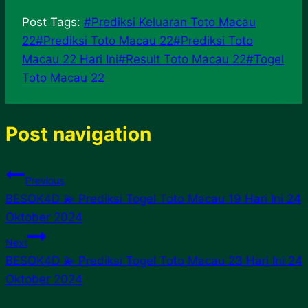
Post Tags:
#
Prediksi Keluaran Toto Macau
22
#
Prediksi Toto Macau 22
#
Prediksi Toto
Macau 22 Hari Ini
#
Result Toto Macau 22
#
Togel
Toto Macau 22
Post navigation
Previous
BESOK4D 💫 Prediksi Togel Toto Macau 19 Hari Ini 24
Oktober 2024
Next
BESOK4D 💫 Prediksi Togel Toto Macau 23 Hari Ini 24
Oktober 2024