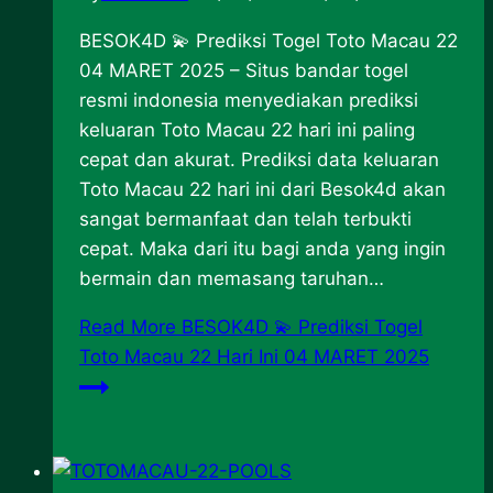
BESOK4D 💫 Prediksi Togel Toto Macau 22
04 MARET 2025 – Situs bandar togel
resmi indonesia menyediakan prediksi
keluaran Toto Macau 22 hari ini paling
cepat dan akurat. Prediksi data keluaran
Toto Macau 22 hari ini dari Besok4d akan
sangat bermanfaat dan telah terbukti
cepat. Maka dari itu bagi anda yang ingin
bermain dan memasang taruhan…
Read More
BESOK4D 💫 Prediksi Togel
Toto Macau 22 Hari Ini 04 MARET 2025