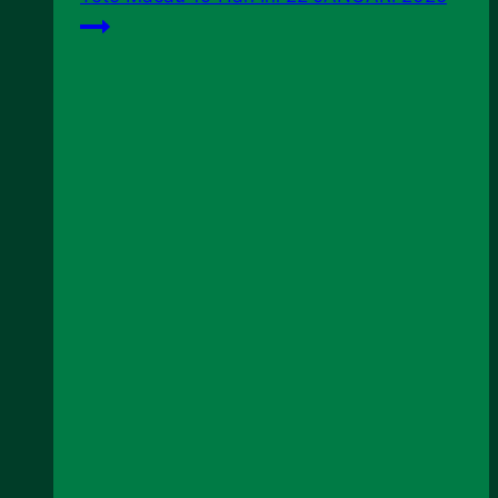
Toto Macau 19 Hari Ini 22 JUNI 2025
Leave a Reply
Your email address will not be published.
Required
fields are marked
*