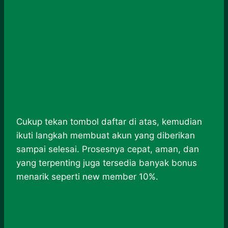
didapat dengan cara mendownload aplikasi
dari perangkat android Anda. Segera donwload
dan pasang taruhan sekarang!