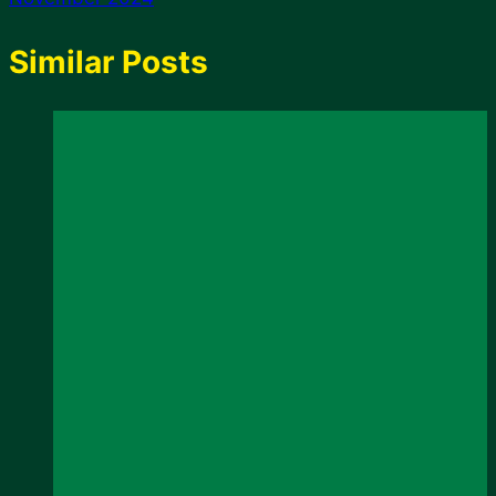
TOTO MACAU 19
BESOK4D 💫 Prediksi Togel
Toto Macau 19 Hari Ini 1 MEI
2025
By
BESOK4D
30/04/2025
30/04/2025
BESOK4D 💫 Prediksi Togel Toto Macau 19
1 MEI 2025 – Situs bandar togel resmi
indonesia menyediakan prediksi keluaran
Toto Macau 19 hari ini paling cepat dan
akurat. Prediksi data keluaran Toto Macau
19 hari ini dari Besok4d akan sangat
bermanfaat dan telah terbukti cepat.
Maka dari itu bagi anda yang ingin