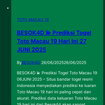
Comment
*
Name
*
Email
*
Website
Save my name, email, and website in this browser
for the next time I comment.
Search
Search