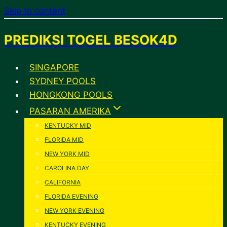
Skip to content
PREDIKSI TOGEL BESOK4D
SINGAPORE
SYDNEY POOLS
HONGKONG POOLS
PASARAN AMERIKA
KENTUCKY MID
FLORIDA MID
NEW YORK MID
CAROLINA DAY
CALIFORNIA
FLORIDA EVENING
NEW YORK EVENING
KENTUCKY EVENING