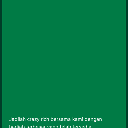
informasi yang kami berikan dan ingin
mendapatkan lebih banyak penjelasan
mengenai hadiah dan bonus yang menarik,
langsung hubungi kami melalui livechat yang
siap melayani Anda non-stop 24 jam.
Post Tags:
#
Prediksi Keluaran Toto Macau
19
#
Prediksi Toto Macau 19
#
Prediksi Toto
Macau 19 Hari Ini
#
Result Toto Macau 19
#
Togel
Toto Macau 19
Post navigation
Previous
BESOK4D 💫 Prediksi Togel Tasmania 06 Hari Ini 14
November 2024