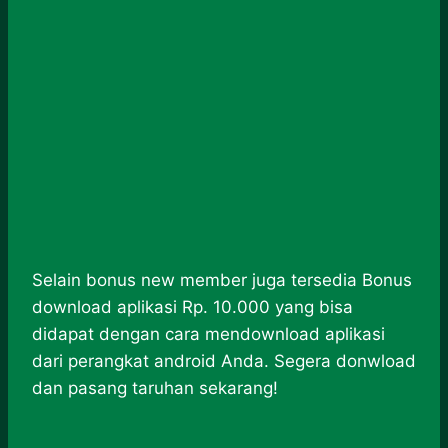
Jadilah crazy rich bersama kami dengan
hadiah terbesar yang telah tersedia.
Untuk kalian yang kurang paham dengan
informasi yang kami berikan dan ingin
mendapatkan lebih banyak penjelasan