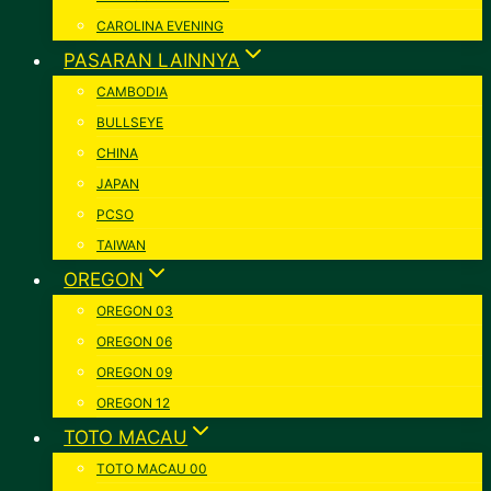
CAROLINA EVENING
PASARAN LAINNYA
CAMBODIA
BULLSEYE
CHINA
JAPAN
PCSO
TAIWAN
OREGON
OREGON 03
OREGON 06
OREGON 09
OREGON 12
TOTO MACAU
TOTO MACAU 00