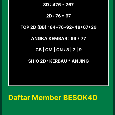
Daftar Member BESOK4D
Cukup tekan tombol daftar di atas, kemudian
ikuti langkah membuat akun yang diberikan
sampai selesai. Prosesnya cepat, aman, dan
yang terpenting juga tersedia banyak bonus
menarik seperti new member 10%.
Selain bonus new member juga tersedia Bonus
download aplikasi Rp. 10.000 yang bisa
didapat dengan cara mendownload aplikasi
dari perangkat android Anda. Segera donwload