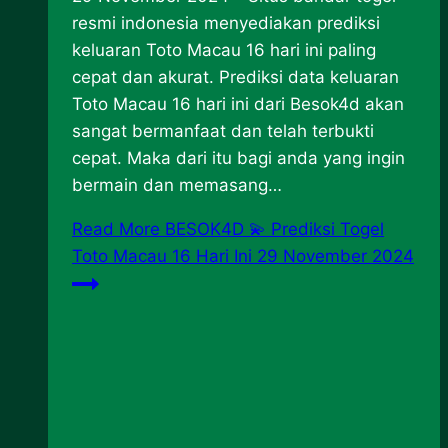
KENTUCKY EVENING
CAROLINA EVENING
PASARAN LAINNYA
Toggle child menu
CAMBODIA
BULLSEYE
CHINA
JAPAN
PCSO
TAIWAN
OREGON
Toggle child menu
OREGON 03
OREGON 06
OREGON 09
OREGON 12
TOTO MACAU
Toggle child menu
TOTO MACAU 00
TOTO MACAU 13
TOTO MACAU 16