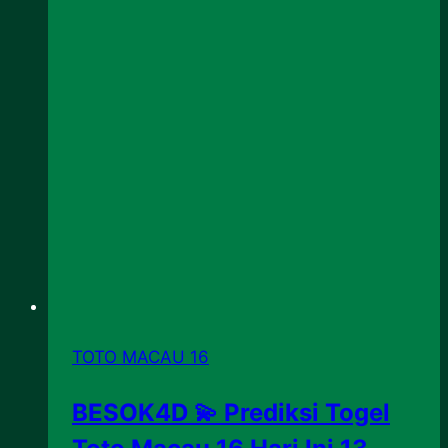
keluaran Toto Macau 16 hari ini paling
cepat dan akurat. Prediksi data keluaran
Toto Macau 16 hari ini dari Besok4d akan
sangat bermanfaat dan telah terbukti
cepat. Maka dari itu bagi anda yang ingin
bermain dan memasang…
Read More
BESOK4D 💫 Prediksi Togel
Toto Macau 16 Hari Ini 29 November 2024
TOTO MACAU 16
BESOK4D 💫 Prediksi Togel