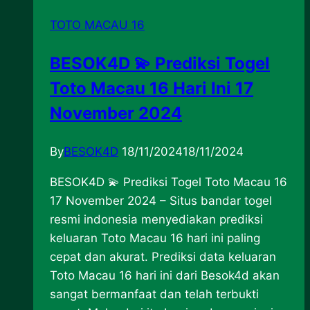
Comment
*
Name
*
Email
*
Website
Save my name, email, and website in this browser
for the next time I comment.
Search