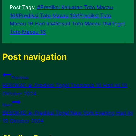
02 November 2024 – Situs bandar togel
resmi indonesia menyediakan prediksi
keluaran Toto Macau 16 hari ini paling
cepat dan akurat. Prediksi data keluaran
Toto Macau 16 hari ini dari Besok4d akan
sangat bermanfaat dan telah terbukti
cepat. Maka dari itu bagi anda yang ingin
bermain dan memasang…
Read More
BESOK4D 💫 Prediksi Togel
Toto Macau 16 Hari Ini 02 November 2024
TOTO MACAU 16