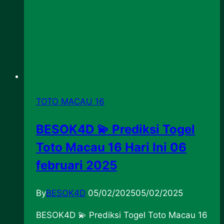
Toto Macau 16 Hari Ini 17
November 2024
By
BESOK4D
18/11/2024
18/11/2024
BESOK4D 💫 Prediksi Togel Toto Macau 16
17 November 2024 – Situs bandar togel
resmi indonesia menyediakan prediksi
keluaran Toto Macau 16 hari ini paling
cepat dan akurat. Prediksi data keluaran
Toto Macau 16 hari ini dari Besok4d akan
sangat bermanfaat dan telah terbukti
cepat. Maka dari itu bagi anda yang ingin
bermain dan memasang…
Read More
BESOK4D 💫 Prediksi Togel