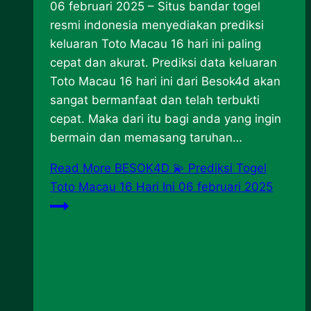
Toto Macau 16 Hari Ini 17 November 2024
TOTO MACAU 16
BESOK4D 💫 Prediksi Togel
Toto Macau 16 Hari Ini 29
November 2024
By
BESOK4D
29/11/2024
BESOK4D 💫 Prediksi Togel Toto Macau 16
29 November 2024 – Situs bandar togel
resmi indonesia menyediakan prediksi