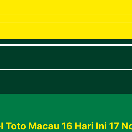
l Toto Macau 16 Hari Ini 17