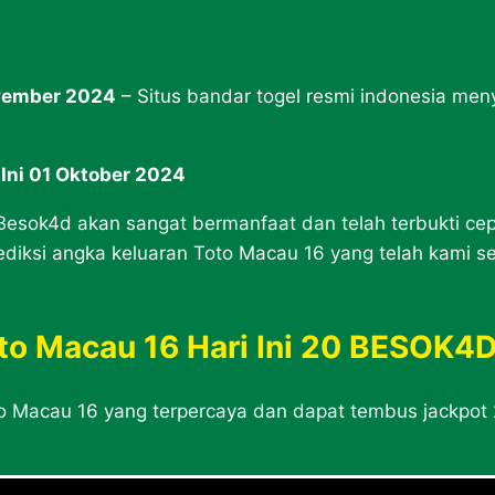
ovember 2024
– Situs bandar togel resmi indonesia men
i Besok4d akan sangat bermanfaat dan telah terbukti cep
ksi angka keluaran Toto Macau 16 yang telah kami s
to Macau 16 Hari Ini 20 BESOK4
to Macau 16 yang terpercaya dan dapat tembus jackpot