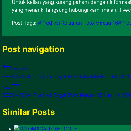
Untuk kalian yang kurang paham dengan informas
yang menarik, langsung hubungi kami melalui live
Post Tags:
#
Prediksi Keluaran Toto Macau 16
#
Pre
Post navigation
Previous
BESOK4D 💫 Prediksi Togel Kentucky Mid Hari Ini 18 
Next
BESOK4D 💫 Prediksi Togel Toto Macau 16 Hari Ini 1
Similar Posts