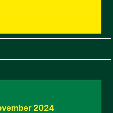
 November 2024