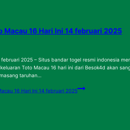
 Macau 16 Hari Ini 14 februari 2025
februari 2025 – Situs bandar togel resmi indonesia me
ta keluaran Toto Macau 16 hari ini dari Besok4d akan sa
memasang taruhan…
cau 16 Hari Ini 14 februari 2025