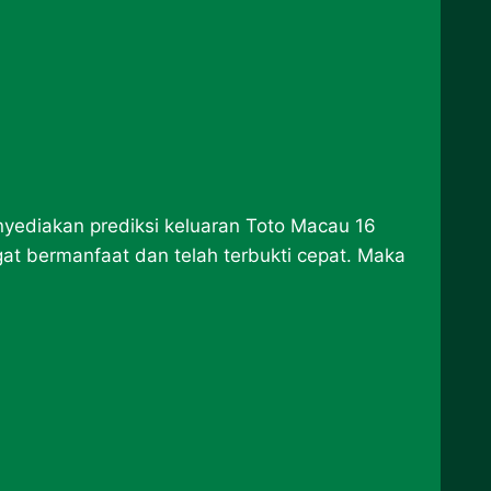
nyediakan prediksi keluaran Toto Macau 16
ngat bermanfaat dan telah terbukti cepat. Maka