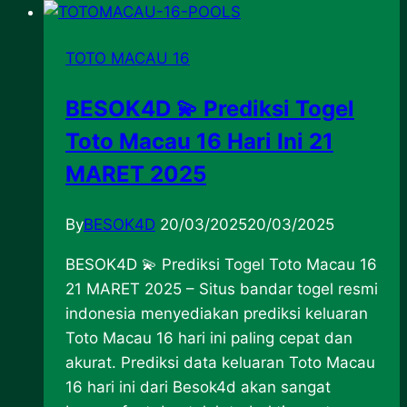
TOTO MACAU 16
BESOK4D 💫 Prediksi Togel
Toto Macau 16 Hari Ini 21
MARET 2025
By
BESOK4D
20/03/2025
20/03/2025
BESOK4D 💫 Prediksi Togel Toto Macau 16
21 MARET 2025 – Situs bandar togel resmi
indonesia menyediakan prediksi keluaran
Toto Macau 16 hari ini paling cepat dan
akurat. Prediksi data keluaran Toto Macau
16 hari ini dari Besok4d akan sangat