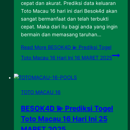
cepat dan akurat. Prediksi data keluaran
Toto Macau 16 hari ini dari Besok4d akan
sangat bermanfaat dan telah terbukti
cepat. Maka dari itu bagi anda yang ingin
bermain dan memasang taruhan…
Read More
BESOK4D 💫 Prediksi Togel
Toto Macau 16 Hari Ini 16 MARET 2025
TOTO MACAU 16
BESOK4D 💫 Prediksi Togel
Toto Macau 16 Hari Ini 25
MARET 2025