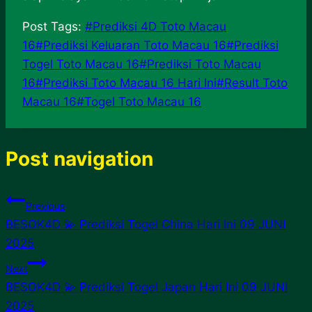
Post Tags:
#
Prediksi 4D Toto Macau
16
#
Prediksi Keluaran Toto Macau 16
#
Prediksi
Togel Toto Macau 16
#
Prediksi Toto Macau
16
#
Prediksi Toto Macau 16 Hari Ini
#
Result Toto
Macau 16
#
Togel Toto Macau 16
Post navigation
Previous
BESOK4D 💫 Prediksi Togel China Hari Ini 09 JUNI
2025
Next
BESOK4D 💫 Prediksi Togel Japan Hari Ini 09 JUNI
2025