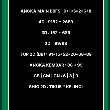
ANGKA MAIN BBFS : 9*1*5*2*6*8
4D :
9152 * 2689
3D : 152 * 689
2D : 89/98
TOP 2D (BB) : 91*15*52*26*68*89
ANGKA KEMBAR : 88 * 99
CB | CM | CN : 6 | 8 | 9
SHIO 2D : TIKUS * KELINCI