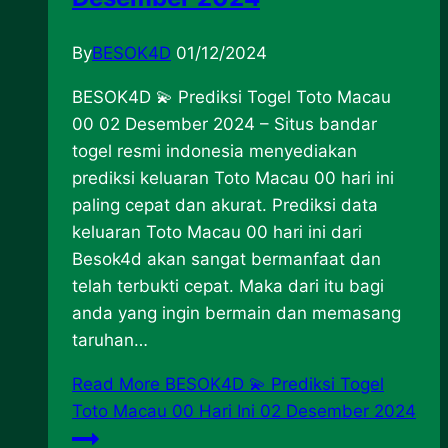
By
BESOK4D
01/12/2024
BESOK4D 💫 Prediksi Togel Toto Macau
00 02 Desember 2024 – Situs bandar
togel resmi indonesia menyediakan
prediksi keluaran Toto Macau 00 hari ini
paling cepat dan akurat. Prediksi data
keluaran Toto Macau 00 hari ini dari
Besok4d akan sangat bermanfaat dan
telah terbukti cepat. Maka dari itu bagi
anda yang ingin bermain dan memasang
taruhan…
Read More
BESOK4D 💫 Prediksi Togel
Toto Macau 00 Hari Ini 02 Desember 2024