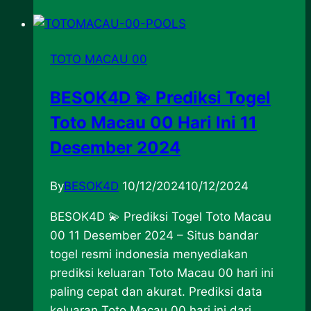
TOTO MACAU 00
BESOK4D 💫 Prediksi Togel
Toto Macau 00 Hari Ini 11
Desember 2024
By
BESOK4D
10/12/2024
10/12/2024
BESOK4D 💫 Prediksi Togel Toto Macau
00 11 Desember 2024 – Situs bandar
togel resmi indonesia menyediakan
prediksi keluaran Toto Macau 00 hari ini
paling cepat dan akurat. Prediksi data
keluaran Toto Macau 00 hari ini dari