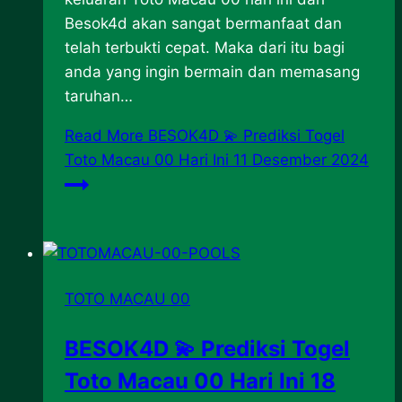
Besok4d akan sangat bermanfaat dan
telah terbukti cepat. Maka dari itu bagi
anda yang ingin bermain dan memasang
taruhan…
Read More
BESOK4D 💫 Prediksi Togel
Toto Macau 00 Hari Ini 11 Desember 2024
TOTO MACAU 00
BESOK4D 💫 Prediksi Togel
Toto Macau 00 Hari Ini 18