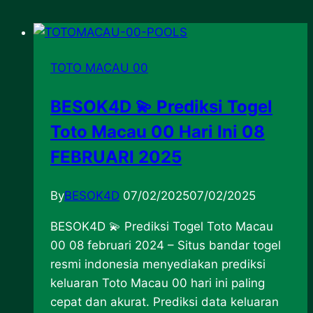
TOTO MACAU 00
BESOK4D 💫 Prediksi Togel
Toto Macau 00 Hari Ini 08
FEBRUARI 2025
By
BESOK4D
07/02/2025
07/02/2025
BESOK4D 💫 Prediksi Togel Toto Macau
00 08 februari 2024 – Situs bandar togel
resmi indonesia menyediakan prediksi
keluaran Toto Macau 00 hari ini paling
cepat dan akurat. Prediksi data keluaran