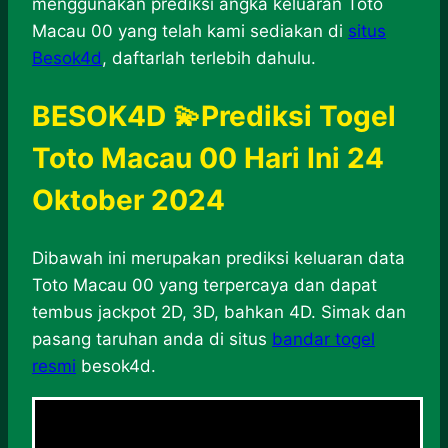
menggunakan prediksi angka keluaran Toto
Macau 00 yang telah kami sediakan di
situs
Besok4d
, daftarlah terlebih dahulu.
BESOK4D 💫Prediksi Togel
Toto Macau 00 Hari Ini 24
Oktober 2024
Dibawah ini merupakan prediksi keluaran data
Toto Macau 00 yang terpercaya dan dapat
tembus jackpot 2D, 3D, bahkan 4D. Simak dan
pasang taruhan anda di situs
bandar togel
resmi
besok4d.