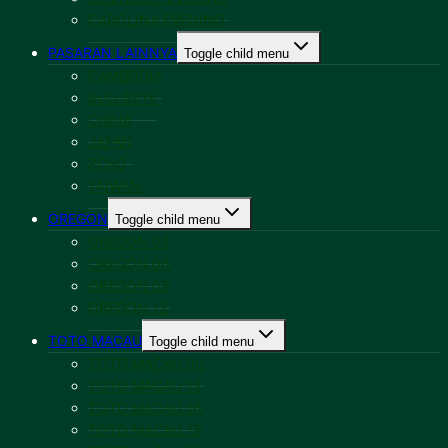
CAROLINA EVENING
PASARAN LAINNYA
Toggle child menu
CAMBODIA
BULLSEYE
CHINA
JAPAN
PCSO
TAIWAN
OREGON
Toggle child menu
OREGON 03
OREGON 06
OREGON 09
OREGON 12
TOTO MACAU
Toggle child menu
TOTO MACAU 00
TOTO MACAU 13
TOTO MACAU 16
TOTO MACAU 19