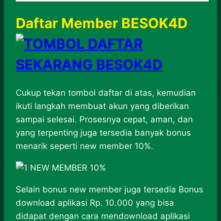
Daftar Member BESOK4D
Cukup tekan tombol daftar di atas, kemudian
ikuti langkah membuat akun yang diberikan
sampai selesai. Prosesnya cepat, aman, dan
yang terpenting juga tersedia banyak bonus
menarik seperti new member 10%.
Selain bonus new member juga tersedia Bonus
download aplikasi Rp. 10.000 yang bisa
didapat dengan cara mendownload aplikasi