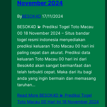
November 2024
By
BESOK4D
17/11/2024
BESOK4D 💫 Prediksi Togel Toto Macau
00 18 November 2024 – Situs bandar
togel resmi indonesia menyediakan
prediksi keluaran Toto Macau 00 hari ini
paling cepat dan akurat. Prediksi data
keluaran Toto Macau 00 hari ini dari
Besok4d akan sangat bermanfaat dan
telah terbukti cepat. Maka dari itu bagi
anda yang ingin bermain dan memasang
taruhan…
Read More
BESOK4D 💫 Prediksi Togel
Toto Macau 00 Hari Ini 18 November 2024