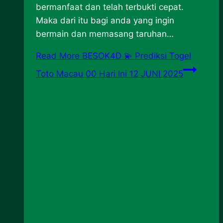
sangat bermanfaat dan telah terbukti
cepat. Maka dari itu bagi anda yang ingin
bermain dan memasang…
Read More
BESOK4D 💫 Prediksi Togel
Toto Macau 00 Hari Ini 18 Oktober 2024
Leave a Reply
Your email address will not be published.
Required
fields are marked
*