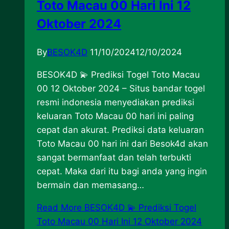
Besok4d akan sangat bermanfaat dan
telah terbukti cepat. Maka dari itu bagi
anda yang ingin bermain dan memasang
taruhan…
Read More
BESOK4D 💫 Prediksi Togel
Toto Macau 00 Hari Ini 19 November 2024
TOTO MACAU 00
BESOK4D 💫 Prediksi Togel
Toto Macau 00 Hari Ini
06JUNI 2025