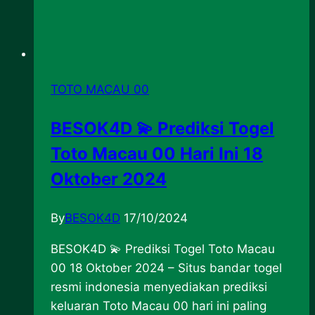
OREGON 12
TOTO MACAU
Toggle child menu
TOTO MACAU 00
TOTO MACAU 13
TOTO MACAU 16
TOTO MACAU 19
TOTO MACAU 22
TOTO MACAU 23