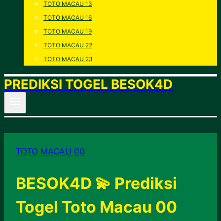
TOTO MACAU 13
TOTO MACAU 16
TOTO MACAU 19
TOTO MACAU 22
TOTO MACAU 23
PREDIKSI TOGEL BESOK4D
TOTO MACAU 00
BESOK4D 💫 Prediksi
Togel Toto Macau 00