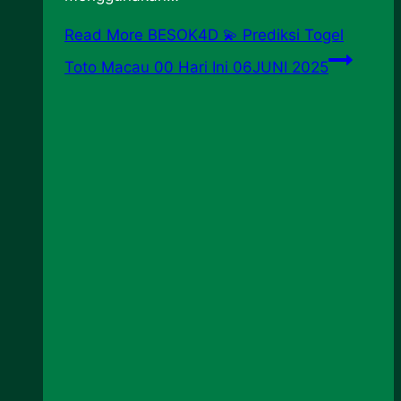
KENTUCKY MID
FLORIDA MID
NEW YORK MID
CAROLINA DAY
CALIFORNIA
FLORIDA EVENING
NEW YORK EVENING
KENTUCKY EVENING
CAROLINA EVENING
PASARAN LAINNYA
Toggle child menu
CAMBODIA
BULLSEYE
CHINA
JAPAN
PCSO
TAIWAN
OREGON
Toggle child menu
OREGON 03
OREGON 06
OREGON 09