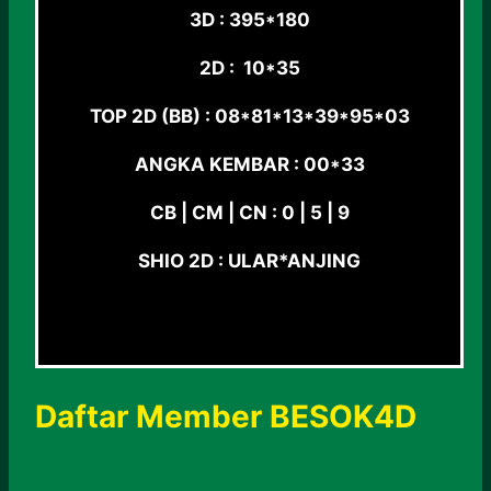
Cukup tekan tombol daftar di atas, kemudian
ikuti langkah membuat akun yang diberikan
sampai selesai. Prosesnya cepat, aman, dan
yang terpenting juga tersedia banyak bonus
menarik seperti new member 10%.
Selain bonus new member juga tersedia Bonus
download aplikasi Rp. 10.000 yang bisa
didapat dengan cara mendownload aplikasi
besok4d dari perangkat android Anda. Segera
donwload dan pasang taruhan sekarang!