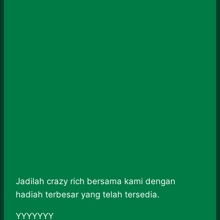
Previous
BESOK4D 💫 Prediksi Togel Toto Macau 23 Hari Ini 18
APRIL 2025
Next
BESOK4D 💫 Prediksi Togel Kentucky Mid Hari Ini 19
APRIL 2025
Similar Posts
TOTO MACAU 00
BESOK4D 💫 Prediksi Togel
Toto Macau 00 Hari Ini 20