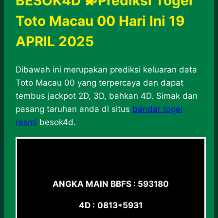
4D :
0813*5931
3D : 395*180
2D : 10*35
TOP 2D (BB) : 08*81*13*39*95*03
ANGKA KEMBAR : 00*33
CB | CM | CN : 0 | 5 | 9
SHIO 2D : ULAR*ANJING
Daftar Member BESOK4D