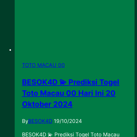
Toto Macau 00 hari ini dari Besok4d akan
sangat bermanfaat dan telah terbukti
cepat. Maka dari itu bagi anda yang ingin
bermain dan memasang…
Read More
BESOK4D 💫 Prediksi Togel
Toto Macau 00 Hari Ini 12 Oktober 2024
TOTO MACAU 00
BESOK4D 💫 Prediksi Togel
Toto Macau 00 Hari Ini 12