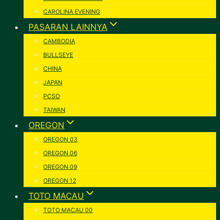
CAROLINA EVENING
PASARAN LAINNYA
CAMBODIA
BULLSEYE
CHINA
JAPAN
PCSO
TAIWAN
OREGON
OREGON 03
OREGON 06
OREGON 09
OREGON 12
TOTO MACAU
TOTO MACAU 00