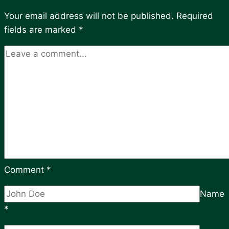
Your email address will not be published.
Required
fields are marked
*
Comment
*
Name
*