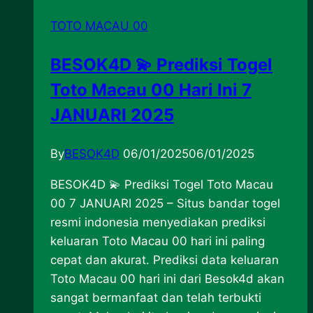
TOTO MACAU 00
BESOK4D 💫 Prediksi Togel
Toto Macau 00 Hari Ini 7
JANUARI 2025
By
BESOK4D
06/01/2025
06/01/2025
BESOK4D 💫 Prediksi Togel Toto Macau
00 7 JANUARI 2025 – Situs bandar togel
resmi indonesia menyediakan prediksi
keluaran Toto Macau 00 hari ini paling
cepat dan akurat. Prediksi data keluaran
Toto Macau 00 hari ini dari Besok4d akan
sangat bermanfaat dan telah terbukti