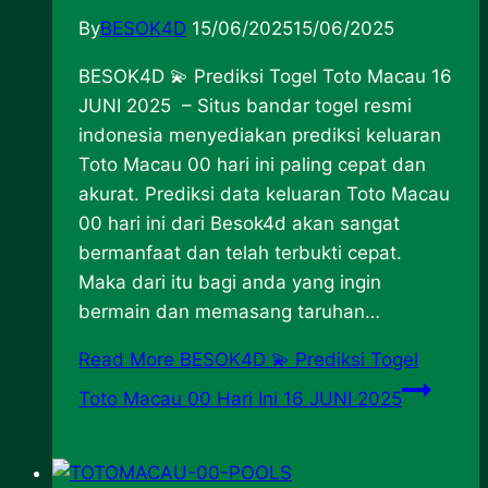
By
BESOK4D
15/06/2025
15/06/2025
BESOK4D 💫 Prediksi Togel Toto Macau 16
JUNI 2025 – Situs bandar togel resmi
indonesia menyediakan prediksi keluaran
Toto Macau 00 hari ini paling cepat dan
akurat. Prediksi data keluaran Toto Macau
00 hari ini dari Besok4d akan sangat
bermanfaat dan telah terbukti cepat.
Maka dari itu bagi anda yang ingin
bermain dan memasang taruhan…
Read More
BESOK4D 💫 Prediksi Togel
Toto Macau 00 Hari Ini 16 JUNI 2025