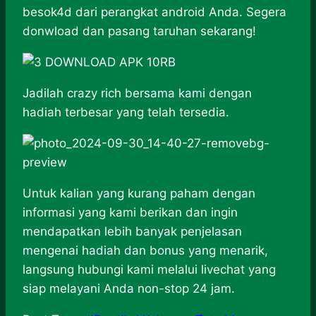
besok4d dari perangkat android Anda. Segera
donwload dan pasang taruhan sekarang!
Jadilah crazy rich bersama kami dengan
hadiah terbesar yang telah tersedia.
Untuk kalian yang kurang paham dengan
informasi yang kami berikan dan ingin
mendapatkan lebih banyak penjelasan
mengenai hadiah dan bonus yang menarik,
langsung hubungi kami melalui livechat yang
siap melayani Anda non-stop 24 jam.