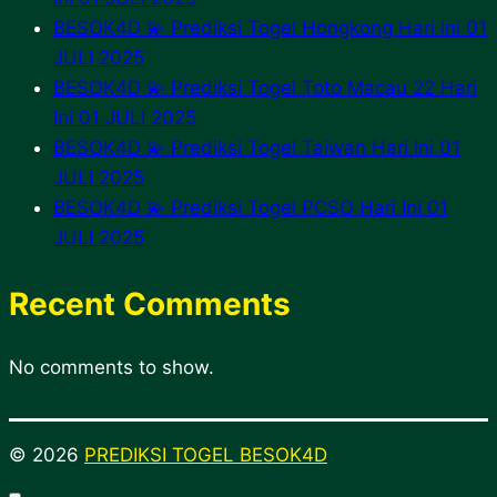
BESOK4D 💫 Prediksi Togel Hongkong Hari Ini 01
JULI 2025
BESOK4D 💫 Prediksi Togel Toto Macau 22 Hari
Ini 01 JULI 2025
BESOK4D 💫 Prediksi Togel Taiwan Hari Ini 01
JULI 2025
BESOK4D 💫 Prediksi Togel PCSO Hari Ini 01
JULI 2025
Recent Comments
No comments to show.
© 2026
PREDIKSI TOGEL BESOK4D