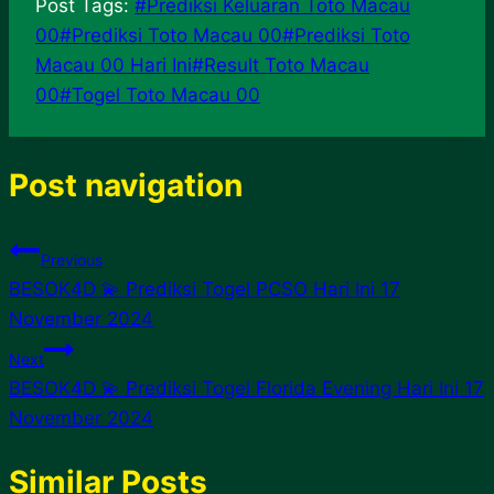
Post Tags:
#
Prediksi Keluaran Toto Macau
00
#
Prediksi Toto Macau 00
#
Prediksi Toto
Macau 00 Hari Ini
#
Result Toto Macau
00
#
Togel Toto Macau 00
Post navigation
Previous
BESOK4D 💫 Prediksi Togel PCSO Hari Ini 17
November 2024
Next
BESOK4D 💫 Prediksi Togel Florida Evening Hari Ini 17
November 2024
Similar Posts