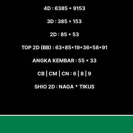
i langkah membuat akun yang diberikan sampai selesai.
 member 10%.
nload aplikasi Rp. 10.000 yang bisa didapat dengan c
an sekarang!