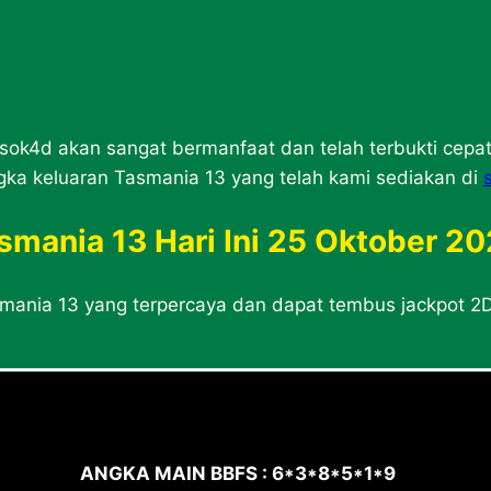
ANGKA MAIN BBFS : 6*3*8*5*1*9
4D : 6385 * 9153
3D : 385 * 153
2D : 85 * 53
TOP 2D (BB) : 63*85*19*36*58*91
ANGKA KEMBAR : 55 * 33
CB | CM | CN : 6 | 8 | 9
SHIO 2D : NAGA * TIKUS