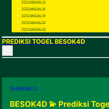
TOTO MACAU 13
TOTO MACAU 16
TOTO MACAU 19
TOTO MACAU 22
TOTO MACAU 23
PREDIKSI TOGEL BESOK4D
TASMANIA 13
BESOK4D 💫 Prediksi Toge