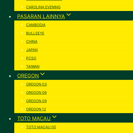
CAROLINA EVENING
PASARAN LAINNYA
CAMBODIA
BULLSEYE
CHINA
JAPAN
PCSO
TAIWAN
OREGON
OREGON 03
OREGON 06
OREGON 09
OREGON 12
TOTO MACAU
TOTO MACAU 00