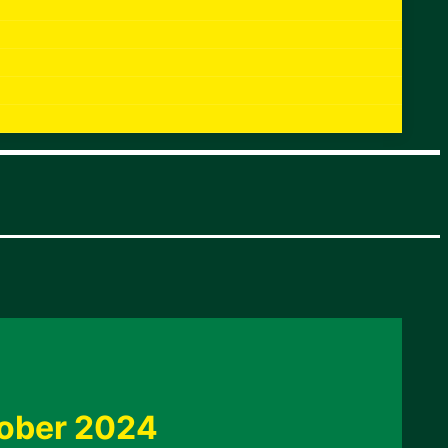
tober 2024