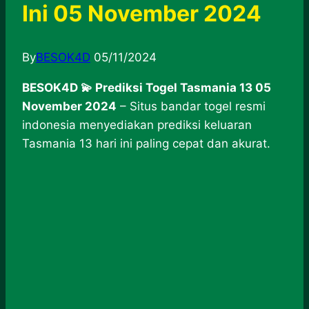
Ini 05 November 2024
By
BESOK4D
05/11/2024
BESOK4D 💫 Prediksi Togel Tasmania 13 05
November 2024
– Situs bandar togel resmi
indonesia menyediakan prediksi keluaran
Tasmania 13 hari ini paling cepat dan akurat.
Prediksi data keluaran Tasmania 13 hari ini dari
Besok4d akan sangat bermanfaat dan telah
terbukti cepat. Maka dari itu bagi anda yang
ingin bermain dan memasang taruhan
menggunakan prediksi angka keluaran