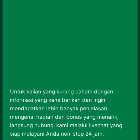
BESOK4D 💫 Prediksi Togel Tasmania 10 Hari Ini 05
November 2024
Similar Posts
TASMANIA 13
BESOK4D 💫 Prediksi Togel
Tasmania 13 Hari Ini 24
Oktober 2024
By
BESOK4D
24/10/2024
BESOK4D 💫 Prediksi Togel Tasmania 13