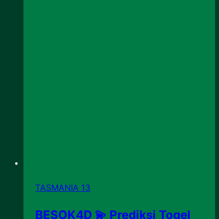
BESOK4D 💫 Prediksi Togel Tasmania 13
10 Desember 2024 – Situs bandar togel
resmi indonesia menyediakan prediksi
keluaran Tasmania 13 hari ini paling cepat
dan akurat. Prediksi data keluaran
Tasmania 13 hari ini dari Besok4d akan
sangat bermanfaat dan telah terbukti
cepat. Maka dari itu bagi anda yang ingin
bermain dan memasang taruhan
menggunakan prediksi…
Read More
BESOK4D 💫 Prediksi Togel
Tasmania 13 Hari Ini 10 Desember 2024