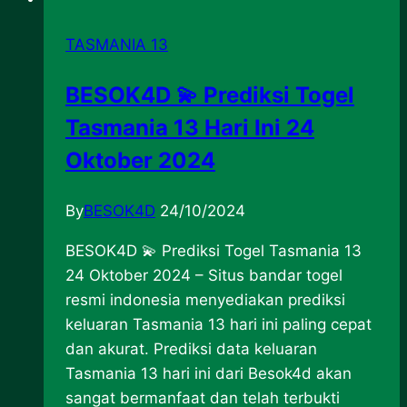
Read More
BESOK4D 💫 Prediksi Togel
Tasmania 13 Hari Ini 27 November 2024
TASMANIA 13
BESOK4D 💫 Prediksi Togel
Tasmania Selasa 17
Desember 2024
By
adminbesok4d
17/12/2024
BESOK4D 💫 Prediksi Togel Tasmania 13