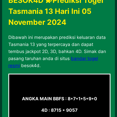
ANGKA MAIN BBFS : 8*7*1*5*9*0
4D : 8715 * 9057
3D : 715 * 057
2D : 15 * 57
TOP 2D (BB) : 87*15*90*78*51*09
ANGKA KEMBAR : 77 * 55
CB | CM | CN : 8 | 1 | 0
SHIO 2D : HARIMAU * MONYET