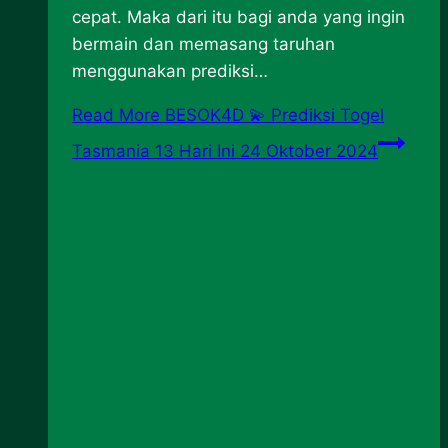
Selasa 17 Desember 2024 – Situs bandar
togel resmi indonesia menyediakan
prediksi keluaran Tasmania 13 hari ini
paling cepat dan akurat. Prediksi data
keluaran Tasmania 13 hari ini dari
Besok4d akan sangat bermanfaat dan
telah terbukti cepat. Maka dari itu bagi
anda yang ingin bermain dan memasang
taruhan menggunakan…
Read More
BESOK4D 💫 Prediksi Togel
Tasmania Selasa 17 Desember 2024
TASMANIA 13