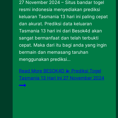
taruhan…
Read More
BESOK4D 💫 Prediksi Togel
Tasmania 13 Hari Ini 17 Desember 2024
TASMANIA 13
BESOK4D 💫 Prediksi Togel
Tasmania 13 Hari Ini 10
Desember 2024
By
BESOK4D
10/12/2024