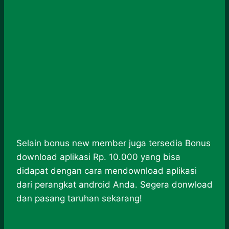
Jadilah crazy rich bersama kami dengan
hadiah terbesar yang telah tersedia.
Untuk kalian yang kurang paham dengan
informasi yang kami berikan dan ingin
mendapatkan lebih banyak penjelasan