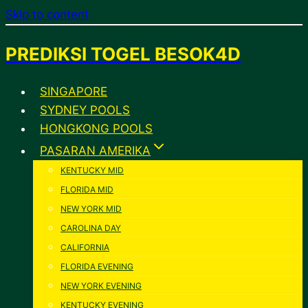
Skip to content
PREDIKSI TOGEL BESOK4D
SINGAPORE
SYDNEY POOLS
HONGKONG POOLS
PASARAN AMERIKA
KENTUCKY MID
FLORIDA MID
NEW YORK MID
CAROLINA DAY
CALIFORNIA
FLORIDA EVENING
NEW YORK EVENING
KENTUCKY EVENING