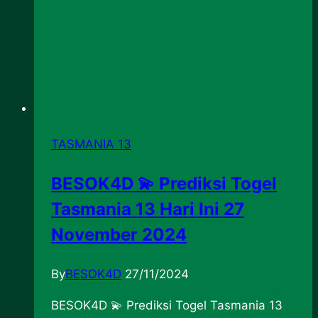
BESOK4D 💫 Prediksi Togel
Tasmania 13 Hari Ini 17
Desember 2024
By
BESOK4D
18/12/2024
BESOK4D 💫 Prediksi Togel Tasmania 13
Hari Ini 17 Desember 2024 – Situs bandar
togel resmi indonesia menyediakan
prediksi keluaran Tasmania 13 hari ini
paling cepat dan akurat. Prediksi data
keluaran Tasmania 13 hari ini dari
Besok4d akan sangat bermanfaat dan
telah terbukti cepat. Maka dari itu bagi
anda yang ingin bermain dan memasang