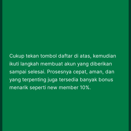
dan pasang taruhan sekarang!