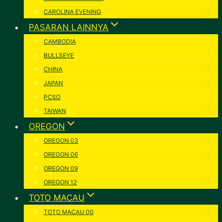
CAROLINA EVENING
PASARAN LAINNYA
CAMBODIA
BULLSEYE
CHINA
JAPAN
PCSO
TAIWAN
OREGON
OREGON 03
OREGON 06
OREGON 09
OREGON 12
TOTO MACAU
TOTO MACAU 00