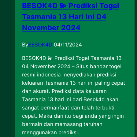
TASMANIA 13
BESOK4D 💫 Prediksi Togel
Tasmania 13 Hari Ini 19
Desember 2024
By
BESOK4D
20/12/2024
20/12/2024
BESOK4D 💫 Prediksi Togel Tasmania 13
Hari Ini 19 Desember 2024 – Situs bandar
togel resmi indonesia menyediakan
prediksi keluaran Tasmania 13 hari ini
paling cepat dan akurat. Prediksi data
keluaran Tasmania 13 hari ini dari