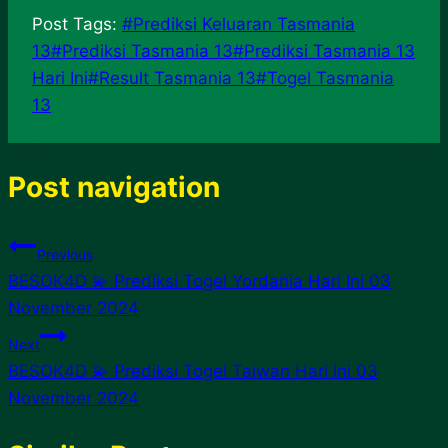
17 November 2024 – Situs bandar togel
resmi indonesia menyediakan prediksi
keluaran Tasmania 13 hari ini paling cepat
dan akurat. Prediksi data keluaran
Tasmania 13 hari ini dari Besok4d akan
sangat bermanfaat dan telah terbukti
cepat. Maka dari itu bagi anda yang ingin
bermain dan memasang taruhan
menggunakan prediksi…
Read More
BESOK4D 💫 Prediksi Togel
Tasmania 13 Hari Ini 17 November 2024
TASMANIA 13