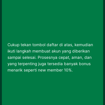
dan pasang taruhan sekarang!