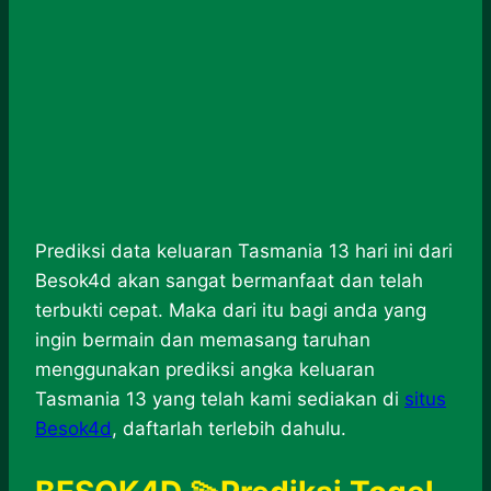
Tasmania 13 yang telah kami sediakan di
situs
Besok4d
, daftarlah terlebih dahulu.
BESOK4D 💫Prediksi Togel
Tasmania 13 Hari Ini 03
November 2024
Dibawah ini merupakan prediksi keluaran data
Tasmania 13 yang terpercaya dan dapat
tembus jackpot 2D, 3D, bahkan 4D. Simak dan
pasang taruhan anda di situs
bandar togel
resmi
besok4d.