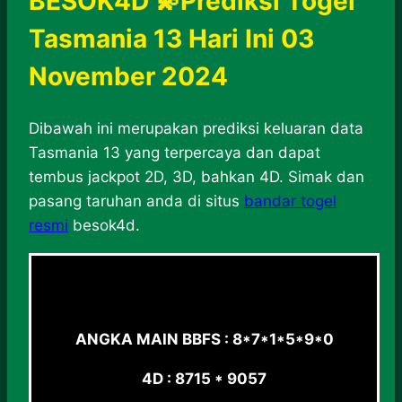
ANGKA MAIN BBFS : 8*7*1*5*9*0
4D : 8715 * 9057
3D : 715 * 057
2D : 15 * 57
TOP 2D (BB) : 87*15*90*78*51*09
ANGKA KEMBAR : 77 * 55
CB | CM | CN : 8 | 1 | 0
SHIO 2D : HARIMAU * MONYET