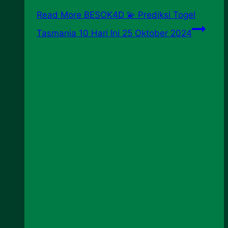
sangat bermanfaat dan telah terbukti
cepat. Maka dari itu bagi anda yang ingin
bermain dan memasang taruhan
menggunakan prediksi…
Read More
BESOK4D 💫 Prediksi Togel
Tasmania 10 Hari Ini 31 Oktober 2024
Leave a Reply
Your email address will not be published.
Required
fields are marked
*