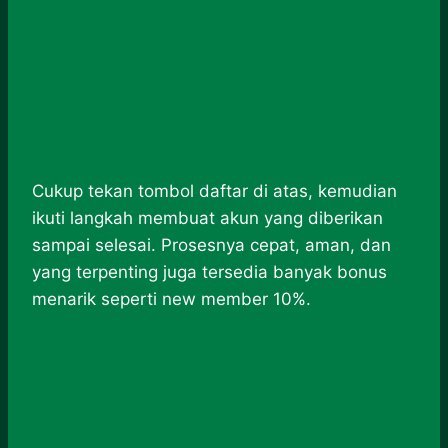
dan pasang taruhan sekarang!