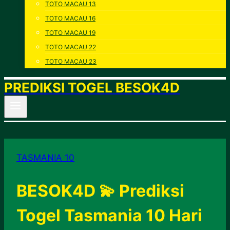
TOTO MACAU 13
TOTO MACAU 16
TOTO MACAU 19
TOTO MACAU 22
TOTO MACAU 23
PREDIKSI TOGEL BESOK4D
TASMANIA 10
BESOK4D 💫 Prediksi
Togel Tasmania 10 Hari