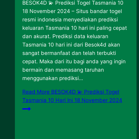
bermain dan memasang taruhan
menggunakan prediksi…
Read More
BESOK4D 💫 Prediksi Togel
Tasmania 10 Hari Ini 12 Desember 2024
TASMANIA 10
BESOK4D 💫 Prediksi Togel
Tasmania 10 Hari Ini 22
Desember 2024