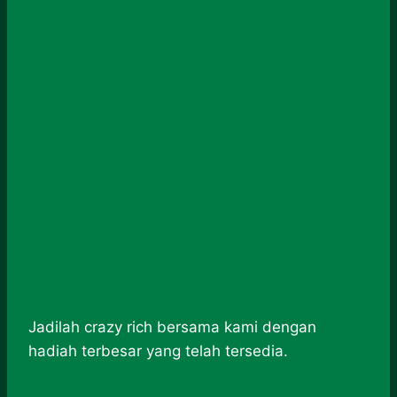
mengenai hadiah dan bonus yang menarik,
langsung hubungi kami melalui livechat yang
siap melayani Anda non-stop 24 jam.
Post Tags:
#
Prediksi Keluaran Tasmania
10
#
Prediksi Tasmania 10
#
Prediksi Tasmania 10
Hari Ini
#
Result Tasmania 10
#
Togel Tasmania
10
Post navigation
Previous
BESOK4D 💫 Prediksi Togel Toto Macau 16 Hari Ini 08
Oktober 2024
Next