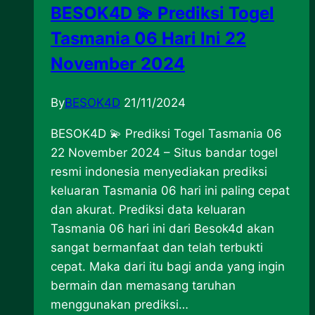
TASMANIA 06
BESOK4D 💫 Prediksi Togel
Tasmania 06 Hari Ini 15
Desember 2024
By
BESOK4D
13/12/2024
14/12/2024
BESOK4D 💫 Prediksi Togel Tasmania 06
15 Desember 2024 – Situs bandar togel
resmi indonesia menyediakan prediksi
keluaran Tasmania 06 hari ini paling cepat
dan akurat. Prediksi data keluaran
Tasmania 06 hari ini dari Besok4d akan
sangat bermanfaat dan telah terbukti