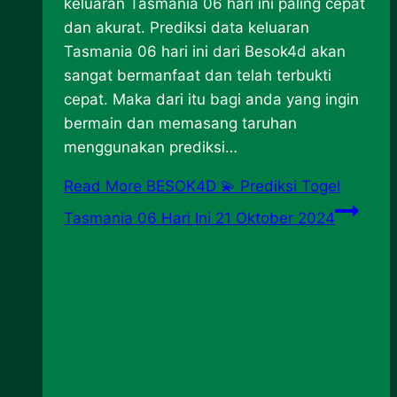
Save my name, email, and website in this browser
for the next time I comment.
Search
Search
Recent Posts
BESOK4D 💫 Prediksi Togel Toto Macau 23 Hari
Ini 01 JULI 2025
BESOK4D 💫 Prediksi Togel Hongkong Hari Ini 01
JULI 2025
BESOK4D 💫 Prediksi Togel Toto Macau 22 Hari
Ini 01 JULI 2025
BESOK4D 💫 Prediksi Togel Taiwan Hari Ini 01