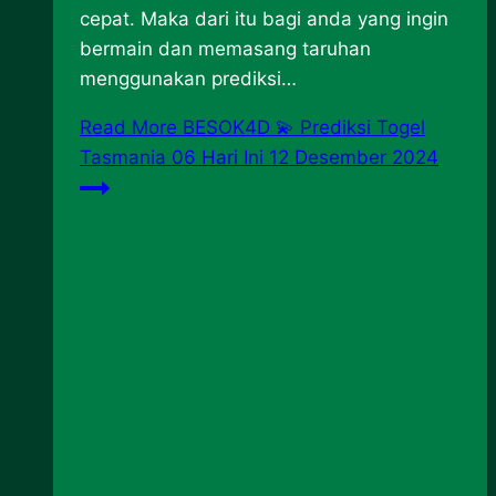
BESOK4D 💫 Prediksi Togel Tasmania 06
22 November 2024 – Situs bandar togel
resmi indonesia menyediakan prediksi
keluaran Tasmania 06 hari ini paling cepat
dan akurat. Prediksi data keluaran
Tasmania 06 hari ini dari Besok4d akan
sangat bermanfaat dan telah terbukti
cepat. Maka dari itu bagi anda yang ingin
bermain dan memasang taruhan
menggunakan prediksi…
Read More
BESOK4D 💫 Prediksi Togel
Tasmania 06 Hari Ini 22 November 2024