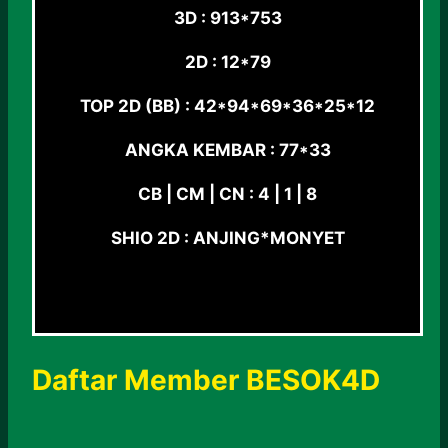
Daftar Member BESOK4D
Cukup tekan tombol daftar di atas, kemudian
ikuti langkah membuat akun yang diberikan
sampai selesai. Prosesnya cepat, aman, dan
yang terpenting juga tersedia banyak bonus
menarik seperti new member 10%.
Selain bonus new member juga tersedia Bonus
download aplikasi Rp. 10.000 yang bisa
didapat dengan cara mendownload aplikasi
dari perangkat android Anda. Segera donwload