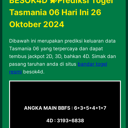
ANGKA MAIN BBFS : 6*3*5*4*1*7
4D : 3193*6838
3D : 913*753
2D : 12*79
TOP 2D (BB) : 42*94*69*36*25*12
ANGKA KEMBAR : 77*33
CB | CM | CN : 4 | 1 | 8
SHIO 2D : ANJING*MONYET