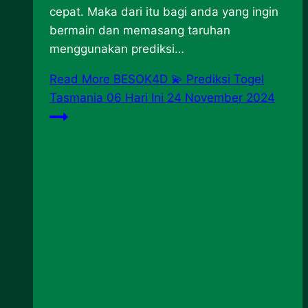
Tasmania 16 Hari Ini 14 Desember 2024