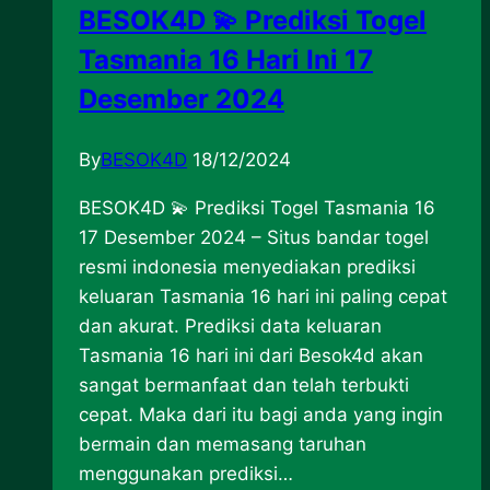
By
BESOK4D
26/10/2024
BESOK4D 💫 Prediksi Togel Tasmania 16
26 Oktober 2024 – Situs bandar togel
resmi indonesia menyediakan prediksi
keluaran Tasmania 16 hari ini paling cepat
dan akurat. Prediksi data keluaran
Tasmania 16 hari ini dari Besok4d akan
sangat bermanfaat dan telah terbukti
cepat. Maka dari itu bagi anda yang ingin
bermain dan memasang taruhan
menggunakan prediksi…
Read More
BESOK4D 💫 Prediksi Togel
Tasmania 16 Hari Ini 26 Oktober 2024