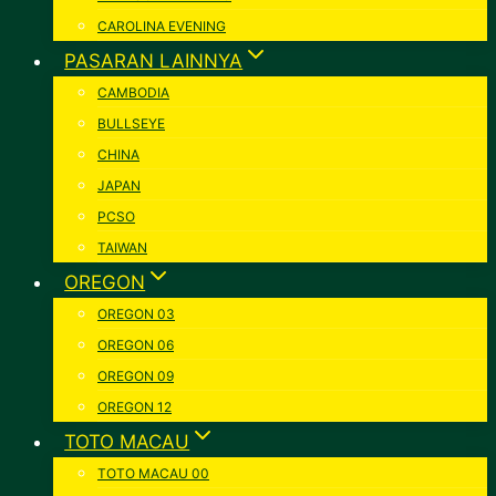
CAROLINA EVENING
PASARAN LAINNYA
CAMBODIA
BULLSEYE
CHINA
JAPAN
PCSO
TAIWAN
OREGON
OREGON 03
OREGON 06
OREGON 09
OREGON 12
TOTO MACAU
TOTO MACAU 00