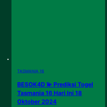
16 Oktober 2024 – Situs bandar togel
resmi indonesia menyediakan prediksi
keluaran Tasmania 06 hari ini paling cepat
dan akurat. Prediksi data keluaran
Tasmania 06 hari ini dari Besok4d akan
sangat bermanfaat dan telah terbukti
cepat. Maka dari itu bagi anda yang ingin
bermain dan memasang taruhan
menggunakan prediksi…
Read More
BESOK4D 💫 Prediksi Togel
Tasmania 06 Hari Ini 16 Oktober 2024
Leave a Reply