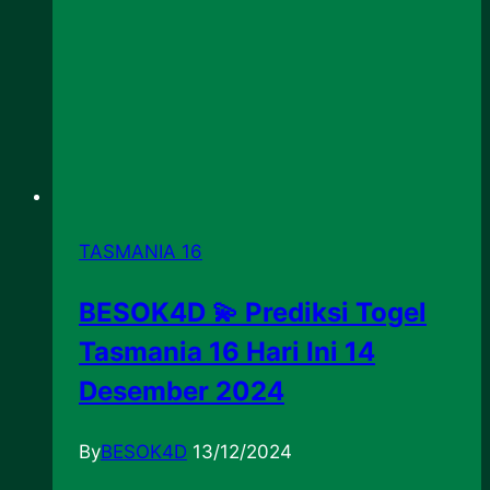
TASMANIA 16
BESOK4D 💫 Prediksi Togel
Tasmania 16 Hari Ini 17
Desember 2024
By
BESOK4D
18/12/2024
BESOK4D 💫 Prediksi Togel Tasmania 16
17 Desember 2024 – Situs bandar togel
resmi indonesia menyediakan prediksi
keluaran Tasmania 16 hari ini paling cepat
dan akurat. Prediksi data keluaran