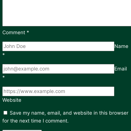
JAPAN
PCSO
TAIWAN
OREGON
Toggle child menu
OREGON 03
OREGON 06
OREGON 09
OREGON 12
TOTO MACAU
Toggle child menu
TOTO MACAU 00
TOTO MACAU 13
TOTO MACAU 16
TOTO MACAU 19
TOTO MACAU 22
TOTO MACAU 23