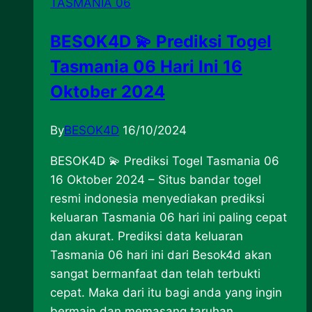
BESOK4D 💫 Prediksi Togel Hongkong Hari Ini 01
JULI 2025
BESOK4D 💫 Prediksi Togel Toto Macau 22 Hari
Ini 01 JULI 2025
BESOK4D 💫 Prediksi Togel Taiwan Hari Ini 01
JULI 2025
BESOK4D 💫 Prediksi Togel PCSO Hari Ini 01
JULI 2025
Recent Comments
No comments to show.
© 2026
PREDIKSI TOGEL BESOK4D