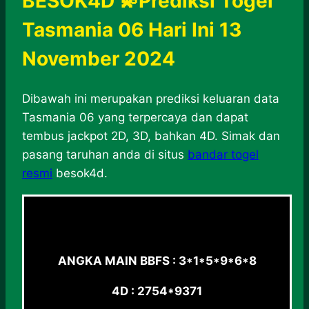
ANGKA MAIN BBFS : 3*1*5*9*6*8
4D : 2754*9371
3D : 971*395
2D : 38*34
TOP 2D (BB) : 46*24*82*95*85*62
ANGKA KEMBAR : 66*55
CB | CM | CN : 9 | 6 | 3
SHIO 2D : ANJING*KUDA