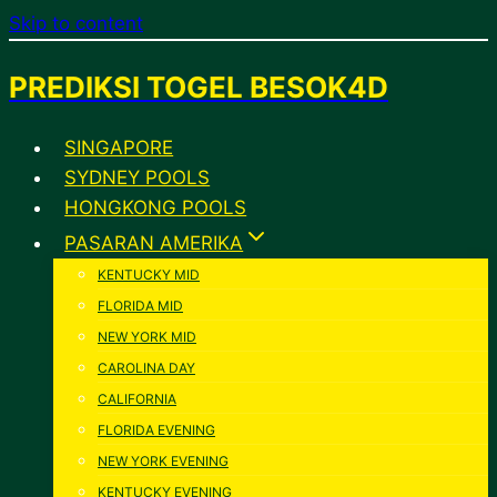
Skip to content
PREDIKSI TOGEL BESOK4D
SINGAPORE
SYDNEY POOLS
HONGKONG POOLS
PASARAN AMERIKA
KENTUCKY MID
FLORIDA MID
NEW YORK MID
CAROLINA DAY
CALIFORNIA
FLORIDA EVENING
NEW YORK EVENING
KENTUCKY EVENING