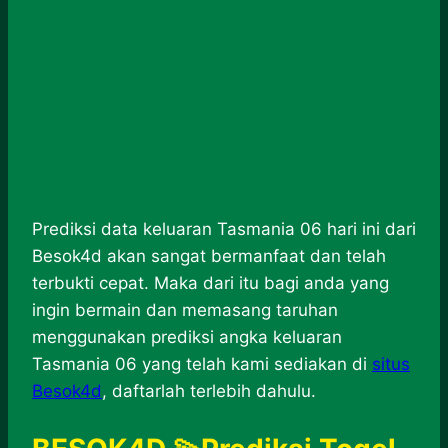
Tasmania 06 yang telah kami sediakan di
situs
Besok4d
, daftarlah terlebih dahulu.
BESOK4D 💫Prediksi Togel
Tasmania 06 Hari Ini 13
November 2024
Dibawah ini merupakan prediksi keluaran data
Tasmania 06 yang terpercaya dan dapat
tembus jackpot 2D, 3D, bahkan 4D. Simak dan
pasang taruhan anda di situs
bandar togel
resmi
besok4d.