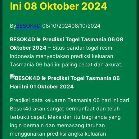
Ini 08 Oktober 2024
By
BESOK4D
08/10/2024
08/10/2024
BESOK4D 💫 Prediksi Togel Tasmania 06 08
Oktober 2024
– Situs bandar togel resmi
indonesia menyediakan prediksi keluaran
Tasmania 06 hari ini paling cepat dan akurat.
Prediksi data keluaran Tasmania 06 hari ini dari
Besok4d akan sangat bermanfaat dan telah
terbukti cepat. Maka dari itu bagi anda yang
ingin bermain dan memasang taruhan
menggunakan prediksi angka keluaran