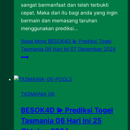
sangat bermanfaat dan telah terbukti
cepat. Maka dari itu bagi anda yang ingin
bermain dan memasang taruhan
menggunakan prediksi…
Read More
BESOK4D 💫 Prediksi Togel
Tasmania 06 Hari Ini 07 Desember 2024
TASMANIA 06
BESOK4D 💫 Prediksi Togel
Tasmania 06 Hari Ini 25