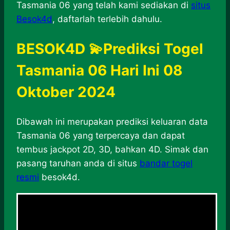
Tasmania 06 yang telah kami sediakan di
situs
Besok4d
, daftarlah terlebih dahulu.
BESOK4D 💫Prediksi Togel
Tasmania 06 Hari Ini 08
Oktober 2024
Dibawah ini merupakan prediksi keluaran data
Tasmania 06 yang terpercaya dan dapat
tembus jackpot 2D, 3D, bahkan 4D. Simak dan
pasang taruhan anda di situs
bandar togel
resmi
besok4d.