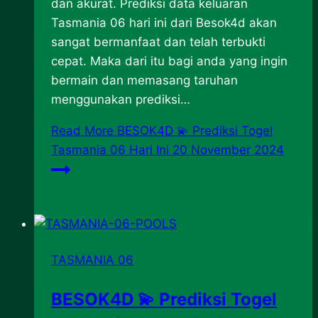
dan akurat. Prediksi data keluaran
Tasmania 06 hari ini dari Besok4d akan
sangat bermanfaat dan telah terbukti
cepat. Maka dari itu bagi anda yang ingin
bermain dan memasang taruhan
menggunakan prediksi…
Read More
BESOK4D 💫 Prediksi Togel
Tasmania 06 Hari Ini 20 November 2024
TASMANIA 06
BESOK4D 💫 Prediksi Togel