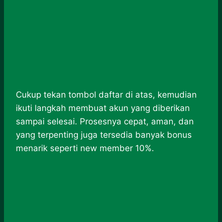
dan pasang taruhan sekarang!