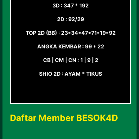
Daftar Member BESOK4D
Cukup tekan tombol daftar di atas, kemudian
ikuti langkah membuat akun yang diberikan
sampai selesai. Prosesnya cepat, aman, dan
yang terpenting juga tersedia banyak bonus
menarik seperti new member 10%.
Selain bonus new member juga tersedia Bonus
download aplikasi Rp. 10.000 yang bisa
didapat dengan cara mendownload aplikasi
dari perangkat android Anda. Segera donwload