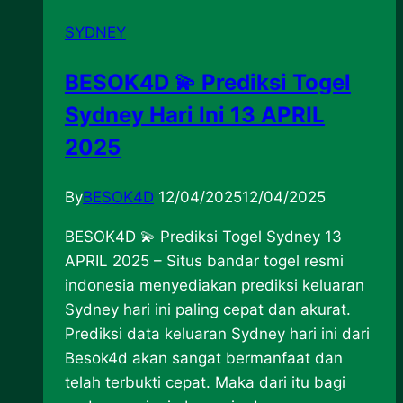
Comment
*
Name
*
Email
*
Website
Save my name, email, and website in this browser
for the next time I comment.
Search