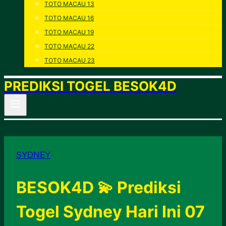
TOTO MACAU 13
TOTO MACAU 16
TOTO MACAU 19
TOTO MACAU 22
TOTO MACAU 23
PREDIKSI TOGEL BESOK4D
SYDNEY
BESOK4D 💫 Prediksi
Togel Sydney Hari Ini 07