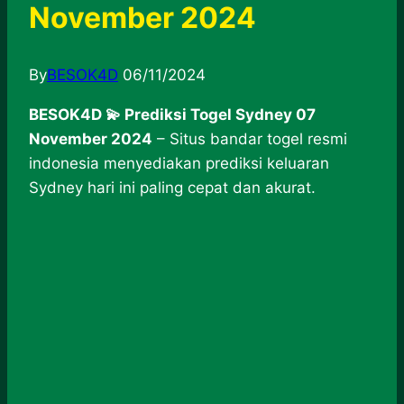
November 2024
By
BESOK4D
06/11/2024
BESOK4D 💫 Prediksi Togel Sydney 07
November 2024
– Situs bandar togel resmi
indonesia menyediakan prediksi keluaran
Sydney hari ini paling cepat dan akurat.
Prediksi data keluaran Sydney hari ini dari
Besok4d akan sangat bermanfaat dan telah
terbukti cepat. Maka dari itu bagi anda yang
ingin bermain dan memasang taruhan
menggunakan prediksi angka keluaran Sydney