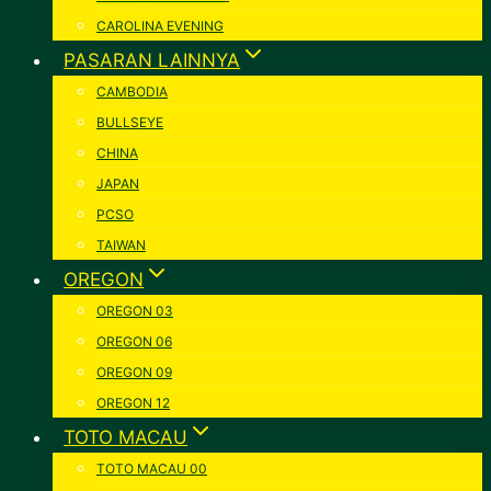
CAROLINA EVENING
PASARAN LAINNYA
CAMBODIA
BULLSEYE
CHINA
JAPAN
PCSO
TAIWAN
OREGON
OREGON 03
OREGON 06
OREGON 09
OREGON 12
TOTO MACAU
TOTO MACAU 00