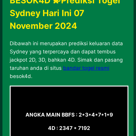
ANGKA MAIN BBFS : 2*3*4*7*1*9
4D : 2347 * 7192
3D : 347
*
192
2D : 92/29
TOP 2D (BB) : 23*34*47*71*19*92
ANGKA KEMBAR : 99 * 22
CB | CM | CN : 1 | 9 | 2
SHIO 2D : AYAM * TIKUS