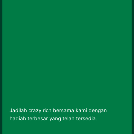
mengenai hadiah dan bonus yang menarik,
langsung hubungi kami melalui livechat yang
siap melayani Anda non-stop 24 jam.
Post Tags:
#
Prediksi Keluaran Sydney
#
Prediksi
Sydney
#
Prediksi Sydney Hari Ini
#
Result
Sydney
#
Togel Sydney
Post navigation
Previous
BESOK4D 💫 Prediksi Togel Toto Macau 13 Hari Ini 06
November 2024
Next
BESOK4D 💫 Prediksi Togel Singapore Hari Ini 07