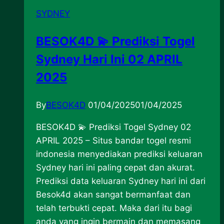
Name
*
Email
*
Website
Save my name, email, and website in this browser
for the next time I comment.
Search
Search