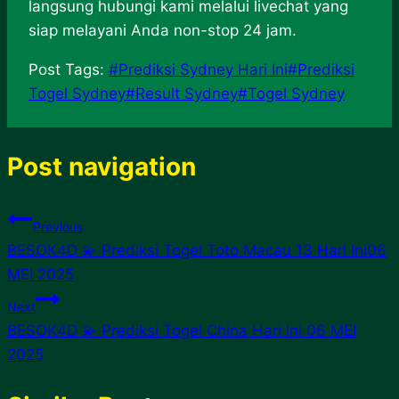
Oktober 2024 – Situs bandar togel resmi
indonesia menyediakan prediksi keluaran
Sydney hari ini paling cepat dan akurat.
Prediksi data keluaran Sydney hari ini dari
Besok4d akan sangat bermanfaat dan
telah terbukti cepat. Maka dari itu bagi
anda yang ingin bermain dan memasang
taruhan menggunakan prediksi angka
keluaran Sydney…
Read More
BESOK4D 💫 Prediksi Togel
Sydney Hari Ini 27 Oktober 2024
SYDNEY