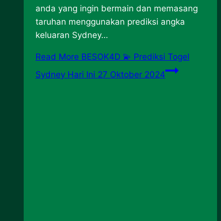
Sydney hari ini paling cepat dan akurat.
Prediksi data keluaran Sydney hari ini dari
Besok4d akan sangat bermanfaat dan
telah terbukti cepat. Maka dari itu bagi
anda yang ingin bermain dan memasang
taruhan menggunakan prediksi angka
keluaran Sydney…
Read More
BESOK4D 💫 Prediksi Togel
Sydney Hari Ini 16 JUNI 2025
SYDNEY
BESOK4D 💫 Prediksi Togel