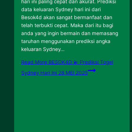
PASARAN LAINNYA
Toggle child menu
CAMBODIA
BULLSEYE
CHINA
JAPAN
PCSO
TAIWAN
OREGON
Toggle child menu
OREGON 03
OREGON 06
OREGON 09
OREGON 12
TOTO MACAU
Toggle child menu
TOTO MACAU 00
TOTO MACAU 13
TOTO MACAU 16
TOTO MACAU 19
TOTO MACAU 22