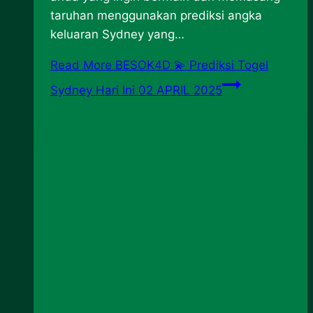
Recent Posts
BESOK4D 💫 Prediksi Togel Toto Macau 23 Hari
Ini 01 JULI 2025
BESOK4D 💫 Prediksi Togel Hongkong Hari Ini 01
JULI 2025
BESOK4D 💫 Prediksi Togel Toto Macau 22 Hari
Ini 01 JULI 2025
BESOK4D 💫 Prediksi Togel Taiwan Hari Ini 01
JULI 2025
BESOK4D 💫 Prediksi Togel PCSO Hari Ini 01
JULI 2025
Recent Comments
No comments to show.