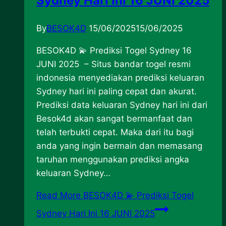
2025
By
BESOK4D
12/03/2025
12/03/2025
BESOK4D 💫 Prediksi Togel Sydney 13
MARET 2025 – Situs bandar togel resmi
indonesia menyediakan prediksi keluaran
Sydney hari ini paling cepat dan akurat.
Prediksi data keluaran Sydney hari ini dari
Besok4d akan sangat bermanfaat dan
telah terbukti cepat. Maka dari itu bagi
anda yang ingin bermain dan memasang
taruhan menggunakan prediksi angka
keluaran Sydney yang…
Read More
BESOK4D 💫 Prediksi Togel
Sydney Hari Ini 13 MARET 2025