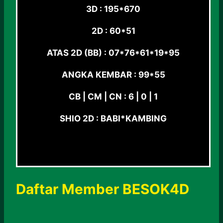
Daftar Member BESOK4D
Cukup tekan tombol daftar di atas, kemudian
ikuti langkah membuat akun yang diberikan
sampai selesai. Prosesnya cepat, aman, dan
yang terpenting juga tersedia banyak bonus
menarik seperti Bonus New Member 50%.
untuk permainan SLOT (sambil menunggu
Result keluar Asyiknya sambil bermain SLOT)
Selain bonus new member juga tersedia Bonus
download aplikasi Rp. 10.000 yang bisa