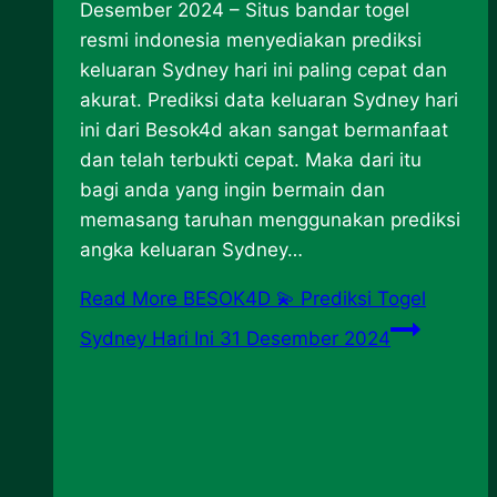
Sydney Hari Ini 02 APRIL 2025
SYDNEY
BESOK4D 💫 Prediksi Togel
Sydney Hari Ini 28 MEI 2025
By
BESOK4D
27/05/2025
27/05/2025
BESOK4D 💫 Prediksi Togel Sydney 28 MEI
2025 – Situs bandar togel resmi indonesia
menyediakan prediksi keluaran Sydney
hari ini paling cepat dan akurat. Prediksi