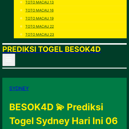
TOTO MACAU 13
TOTO MACAU 16
TOTO MACAU 19
TOTO MACAU 22
TOTO MACAU 23
PREDIKSI TOGEL BESOK4D
SYDNEY
BESOK4D 💫 Prediksi
Togel Sydney Hari Ini 06