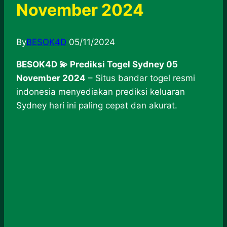
November 2024
By
BESOK4D
05/11/2024
BESOK4D 💫 Prediksi Togel Sydney 05
November 2024
– Situs bandar togel resmi
indonesia menyediakan prediksi keluaran
Sydney hari ini paling cepat dan akurat.
Prediksi data keluaran Sydney hari ini dari
Besok4d akan sangat bermanfaat dan telah
terbukti cepat. Maka dari itu bagi anda yang
ingin bermain dan memasang taruhan
menggunakan prediksi angka keluaran Sydney