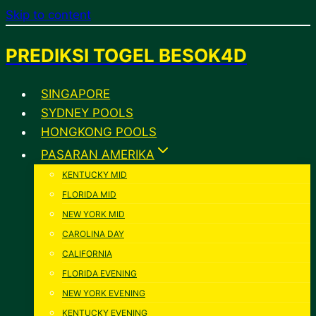
Skip to content
PREDIKSI TOGEL BESOK4D
SINGAPORE
SYDNEY POOLS
HONGKONG POOLS
PASARAN AMERIKA
KENTUCKY MID
FLORIDA MID
NEW YORK MID
CAROLINA DAY
CALIFORNIA
FLORIDA EVENING
NEW YORK EVENING
KENTUCKY EVENING