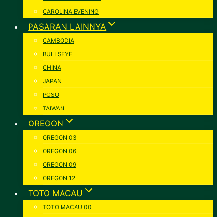
CAROLINA EVENING
PASARAN LAINNYA
CAMBODIA
BULLSEYE
CHINA
JAPAN
PCSO
TAIWAN
OREGON
OREGON 03
OREGON 06
OREGON 09
OREGON 12
TOTO MACAU
TOTO MACAU 00