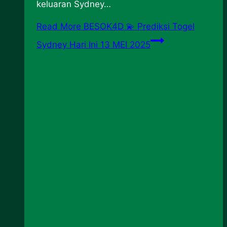
akurat. Prediksi data keluaran Sydney hari
ini dari Besok4d akan sangat bermanfaat
dan telah terbukti cepat. Maka dari itu
bagi anda yang ingin bermain dan
memasang taruhan menggunakan prediksi
angka keluaran Sydney…
Read More
BESOK4D 💫 Prediksi Togel
Sydney Hari Ini 07 Desember 2024
SYDNEY
BESOK4D 💫 Prediksi Togel
Sydney Hari Ini 30 JUNI