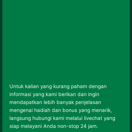
November 2024
Similar Posts
SYDNEY
BESOK4D 💫 Prediksi Togel
Sydney Hari Ini 13 MEI 2025
By
BESOK4D
12/05/2025
12/05/2025
BESOK4D 💫 Prediksi Togel Sydney 13 MEI
2025 – Situs bandar togel resmi
indonesia menyediakan prediksi keluaran
Sydney hari ini paling cepat dan akurat.