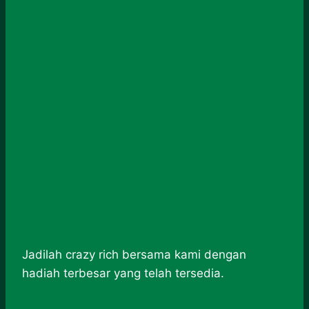
mengenai hadiah dan bonus yang menarik,
langsung hubungi kami melalui livechat yang
siap melayani Anda non-stop 24 jam.
Post Tags:
#
Prediksi Keluaran Sydney
#
Prediksi
Sydney
#
Prediksi Sydney Hari Ini
#
Result
Sydney
#
Togel Sydney
Post navigation
Previous
BESOK4D 💫 Prediksi Togel Kentucky Evening Hari Ini
5 November 2024
Next
BESOK4D 💫 Prediksi Togel Singapore Hari Ini 05