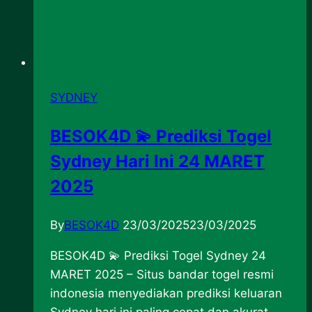
2025
By
BESOK4D
29/06/2025
29/06/2025
BESOK4D 💫 Prediksi Togel Sydney 30
JUNI 2025 Situs bandar togel resmi
indonesia menyediakan prediksi keluaran
Sydney hari ini paling cepat dan akurat.
Prediksi data keluaran Sydney hari ini dari
Besok4d akan sangat bermanfaat dan
telah terbukti cepat. Maka dari itu bagi
anda yang ingin bermain dan memasang
taruhan menggunakan prediksi angka
keluaran Sydney yang…
Read More
BESOK4D 💫 Prediksi Togel