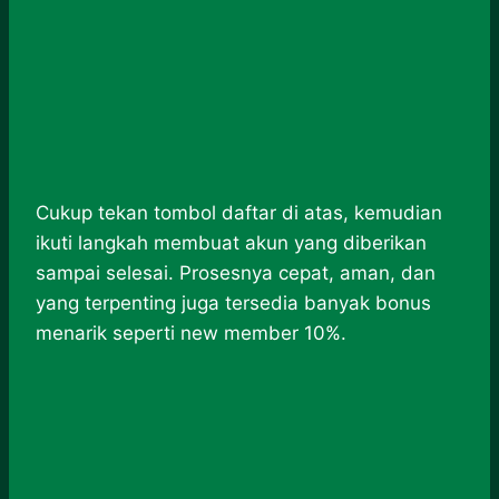
dan pasang taruhan sekarang!