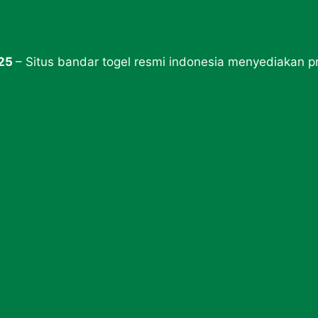
025
– Situs bandar togel resmi indonesia menyediakan pre
sok4d akan sangat bermanfaat dan telah terbukti cepat. 
a keluaran Singapore yang telah kami sediakan di
sit
gapore Hari Ini 24 MEI 2025
ngapore yang terpercaya dan dapat temb`us jackpot 2D