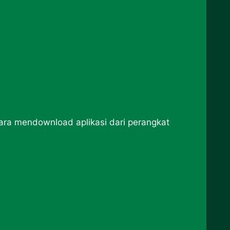
ak penjelasan mengenai hadiah dan bonus
ri Ini
#
Prediksi Togel Singapore
#
Result