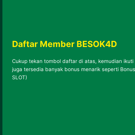
Jadilah crazy rich bersama kami dengan hadiah ter