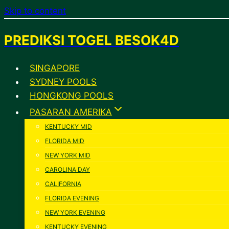
Skip to content
PREDIKSI TOGEL BESOK4D
SINGAPORE
SYDNEY POOLS
HONGKONG POOLS
PASARAN AMERIKA
KENTUCKY MID
FLORIDA MID
NEW YORK MID
CAROLINA DAY
CALIFORNIA
FLORIDA EVENING
NEW YORK EVENING
KENTUCKY EVENING