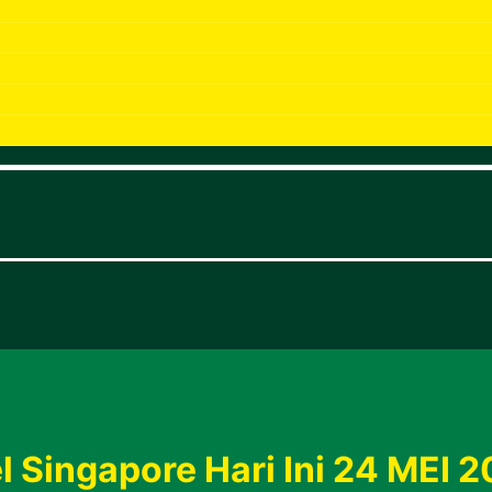
 Singapore Hari Ini 24 MEI 