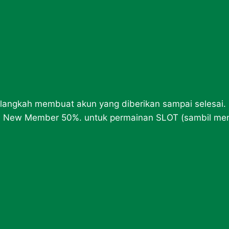
besar yang telah tersedia.