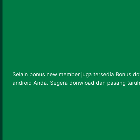
Untuk kalian yang kurang paham dengan informas
yang menarik, langsung hubungi kami melalui live
Post Tags:
#
Prediksi 4D Singapore
#
Prediksi Kelua
Singapore
#
Togel Singapore
Post navigation
Previous
BESOK4D 💫 Prediksi Togel Japan Hari Ini 24 MEI 2025