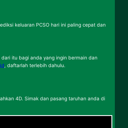
diksi keluaran PCSO hari ini paling cepat dan
 dari itu bagi anda yang ingin bermain dan
4d
, daftarlah terlebih dahulu.
bahkan 4D. Simak dan pasang taruhan anda di