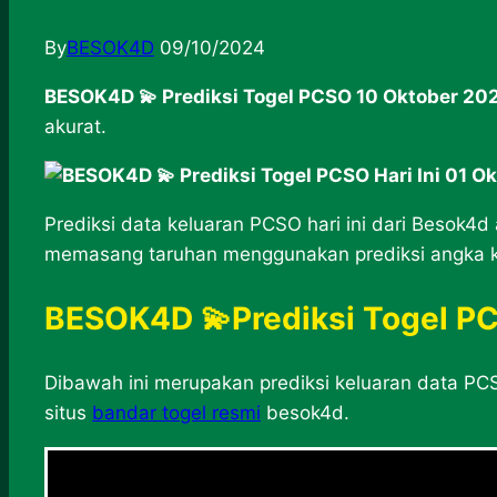
By
BESOK4D
09/10/2024
BESOK4D 💫 Prediksi Togel PCSO 10 Oktober 20
akurat.
Prediksi data keluaran PCSO hari ini dari Besok4d
memasang taruhan menggunakan prediksi angka k
BESOK4D 💫Prediksi Togel PC
Dibawah ini merupakan prediksi keluaran data PC
situs
bandar togel resmi
besok4d.