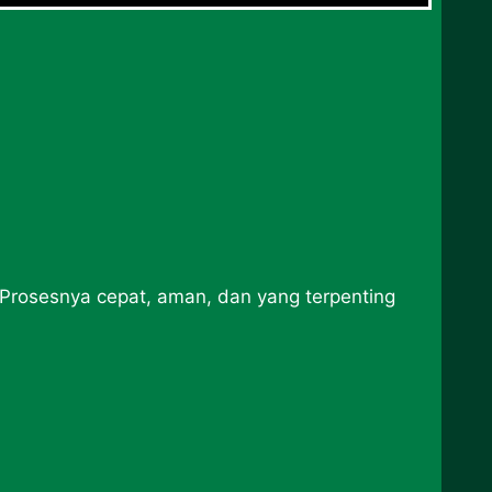
 Prosesnya cepat, aman, dan yang terpenting
ara mendownload aplikasi dari perangkat