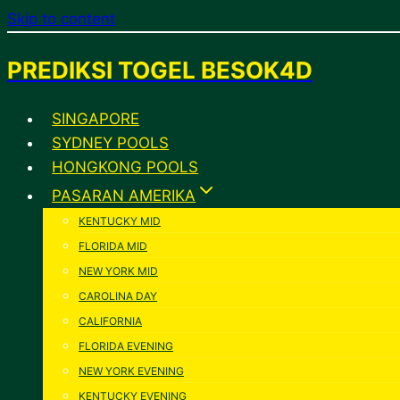
Skip to content
PREDIKSI TOGEL BESOK4D
SINGAPORE
SYDNEY POOLS
HONGKONG POOLS
PASARAN AMERIKA
KENTUCKY MID
FLORIDA MID
NEW YORK MID
CAROLINA DAY
CALIFORNIA
FLORIDA EVENING
NEW YORK EVENING
KENTUCKY EVENING