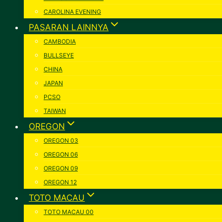
CAROLINA EVENING
PASARAN LAINNYA
CAMBODIA
BULLSEYE
CHINA
JAPAN
PCSO
TAIWAN
OREGON
OREGON 03
OREGON 06
OREGON 09
OREGON 12
TOTO MACAU
TOTO MACAU 00