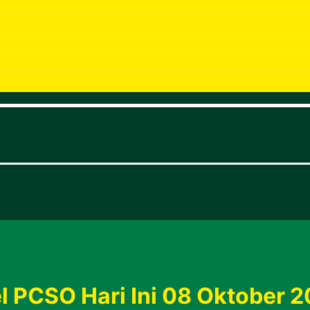
l PCSO Hari Ini 08 Oktober 