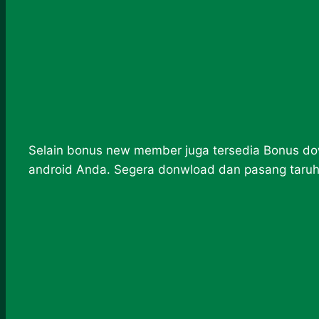
Untuk kalian yang kurang paham dengan informas
yang menarik, langsung hubungi kami melalui live
Post Tags:
#
Prediksi Keluaran PCSO
#
Prediksi PC
Post navigation
Previous
BESOK4D 💫 Prediksi Togel Bullseye Hari Ini 08 Oktob
Next
BESOK4D 💫 Prediksi Togel Kentucky Evening Hari Ini