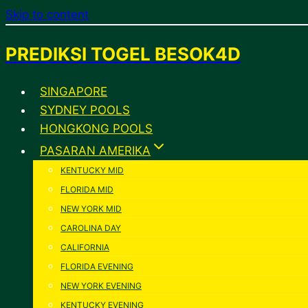
Skip to content
PREDIKSI TOGEL BESOK4D
SINGAPORE
SYDNEY POOLS
HONGKONG POOLS
PASARAN AMERIKA
KENTUCKY MID
FLORIDA MID
NEW YORK MID
CAROLINA DAY
CALIFORNIA
FLORIDA EVENING
NEW YORK EVENING
KENTUCKY EVENING