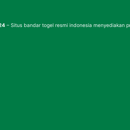
24
– Situs bandar togel resmi indonesia menyediakan pre
 akan sangat bermanfaat dan telah terbukti cepat. Maka
eluaran PCSO yang telah kami sediakan di
situs Besok
SO Hari Ini 08 Oktober 2024
SO yang terpercaya dan dapat tembus jackpot 2D, 3D, 