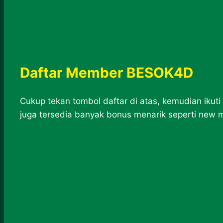
Jadilah crazy rich bersama kami dengan hadiah ter