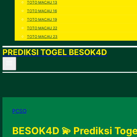
TOTO MACAU 13
TOTO MACAU 16
TOTO MACAU 19
TOTO MACAU 22
TOTO MACAU 23
PREDIKSI TOGEL BESOK4D
PCSO
BESOK4D 💫 Prediksi Toge