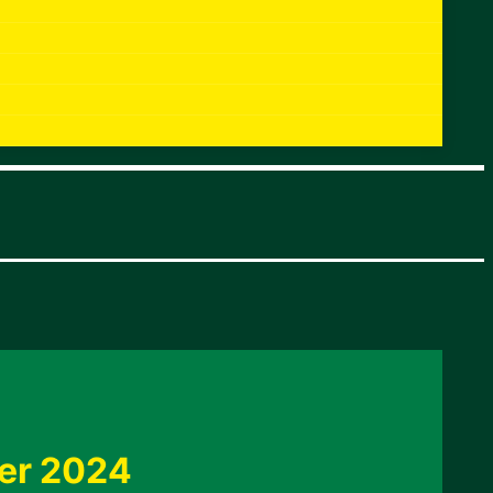
ber 2024