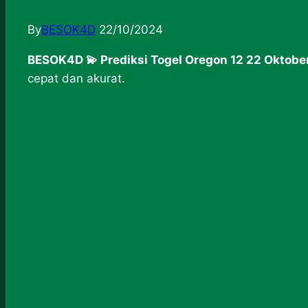
By
BESOK4D
22/10/2024
BESOK4D 💫 Prediksi Togel Oregon 12 22 Oktobe
cepat dan akurat.
Prediksi data keluaran Oregon 12 hari ini dari Be
dan memasang taruhan menggunakan prediksi angk
BESOK4D 💫Prediksi Togel Ore
Dibawah ini merupakan prediksi keluaran data Or
anda di situs
bandar togel resmi
besok4d.