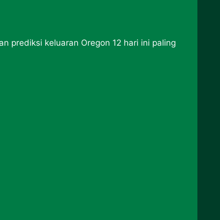
 prediksi keluaran Oregon 12 hari ini paling
Maka dari itu bagi anda yang ingin bermain
us Besok4d
, daftarlah terlebih dahulu.
4
 3D, bahkan 4D. Simak dan pasang taruhan