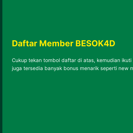
Jadilah crazy rich bersama kami dengan hadiah ter