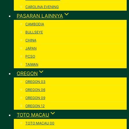
CAROLINA EVENING
PASARAN LAINNYA
CAMBODIA
BULLSEYE
CHINA
JAPAN
PCSO
TAIWAN
OREGON
OREGON 03
OREGON 06
OREGON 09
OREGON 12
TOTO MACAU
TOTO MACAU 00