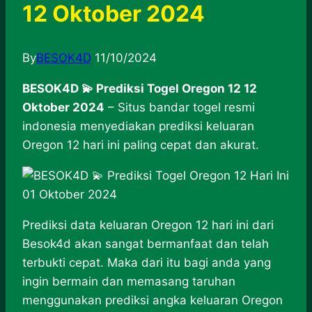
12 Oktober 2024
By
BESOK4D
11/10/2024
BESOK4D 💫 Prediksi Togel Oregon 12 12
Oktober 2024
– Situs bandar togel resmi
indonesia menyediakan prediksi keluaran
Oregon 12 hari ini paling cepat dan akurat.
Prediksi data keluaran Oregon 12 hari ini dari
Besok4d akan sangat bermanfaat dan telah
terbukti cepat. Maka dari itu bagi anda yang
ingin bermain dan memasang taruhan
menggunakan prediksi angka keluaran Oregon