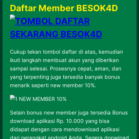
Daftar Member BESOK4D
Cukup tekan tombol daftar di atas, kemudian
ikuti langkah membuat akun yang diberikan
sampai selesai. Prosesnya cepat, aman, dan
yang terpenting juga tersedia banyak bonus
menarik seperti new member 10%.
Selain bonus new member juga tersedia Bonus
download aplikasi Rp. 10.000 yang bisa
didapat dengan cara mendownload aplikasi
dari perangkat android Anda. Segera donwload