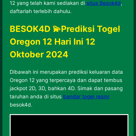
12 yang telah kami sediakan di
situs Besok4d
,
daftarlah terlebih dahulu.
BESOK4D 💫Prediksi Togel
Oregon 12 Hari Ini 12
Oktober 2024
Dibawah ini merupakan prediksi keluaran data
Oregon 12 yang terpercaya dan dapat tembus
jackpot 2D, 3D, bahkan 4D. Simak dan pasang
taruhan anda di situs
bandar togel resmi
besok4d.