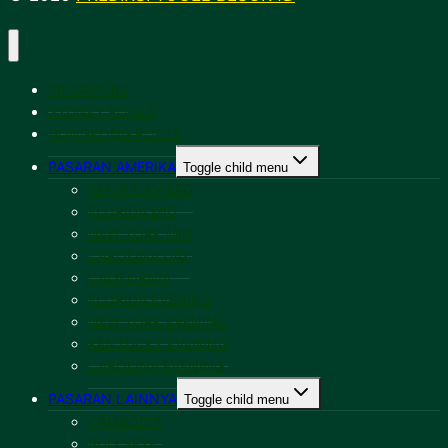
SINGAPORE
SYDNEY POOLS
HONGKONG POOLS
PASARAN AMERIKA
Toggle child menu
KENTUCKY MID
FLORIDA MID
NEW YORK MID
CAROLINA DAY
CALIFORNIA
FLORIDA EVENING
NEW YORK EVENING
KENTUCKY EVENING
CAROLINA EVENING
PASARAN LAINNYA
Toggle child menu
CAMBODIA
BULLSEYE