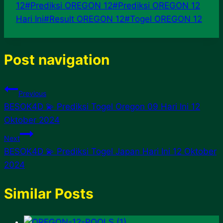
12
#
Prediksi OREGON 12
#
Prediksi OREGON 12
Hari Ini
#
Result OREGON 12
#
Togel OREGON 12
Post navigation
Previous
BESOK4D 💫 Prediksi Togel Oregon 09 Hari Ini 12
Oktober 2024
Next
BESOK4D 💫 Prediksi Togel Japan Hari Ini 12 Oktober
2024
Similar Posts