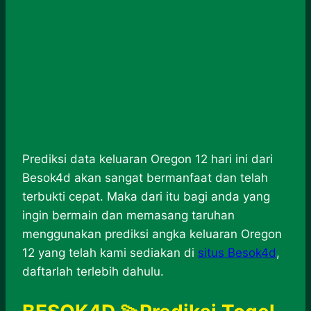
12 yang telah kami sediakan di
situs Besok4d
,
daftarlah terlebih dahulu.
BESOK4D 💫Prediksi Togel
Oregon 12 Hari Ini 11
Oktober 2024
Dibawah ini merupakan prediksi keluaran data
Oregon 12 yang terpercaya dan dapat tembus
jackpot 2D, 3D, bahkan 4D. Simak dan pasang
taruhan anda di situs
bandar togel resmi
besok4d.