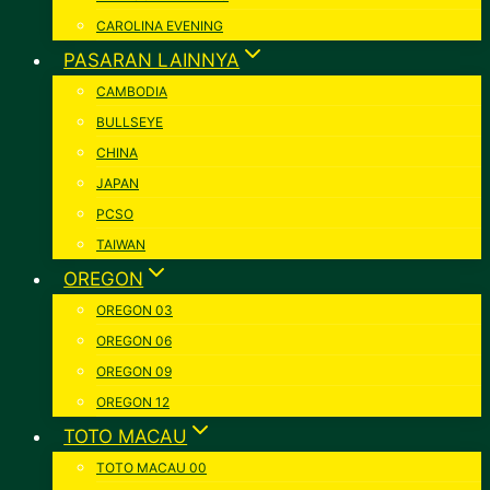
CAROLINA EVENING
PASARAN LAINNYA
CAMBODIA
BULLSEYE
CHINA
JAPAN
PCSO
TAIWAN
OREGON
OREGON 03
OREGON 06
OREGON 09
OREGON 12
TOTO MACAU
TOTO MACAU 00