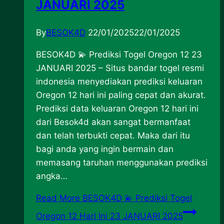
Oregon 12 Hari Ini 2 MEI
2025
By
BESOK4D
01/05/2025
01/05/2025
BESOK4D 💫 Prediksi Togel Oregon 12 2
MEI 2025 – Situs bandar togel resmi
indonesia menyediakan prediksi keluaran
Oregon 12 hari ini paling cepat dan akurat.
Prediksi data keluaran Oregon 12 hari ini
dari Besok4d akan sangat bermanfaat
dan telah terbukti cepat. Maka dari itu
bagi anda yang ingin bermain dan
memasang taruhan menggunakan
prediksi…
Read More
BESOK4D 💫 Prediksi Togel