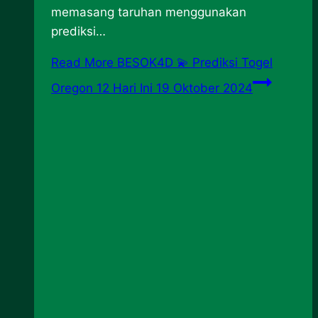
Oregon 12 hari ini paling cepat dan akurat.
Prediksi data keluaran Oregon 12 hari ini
dari Besok4d akan sangat bermanfaat
dan telah terbukti cepat. Maka dari itu
bagi anda yang ingin bermain dan
memasang taruhan menggunakan prediksi
angka…
Read More
BESOK4D 💫 Prediksi Togel
Oregon 12 Hari Ini 23 JANUARI 2025
OREGON 12
BESOK4D 💫 Prediksi Togel