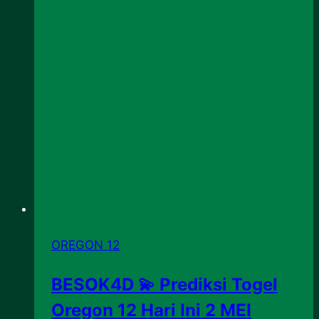
TOTO MACAU 19
TOTO MACAU 22
TOTO MACAU 23