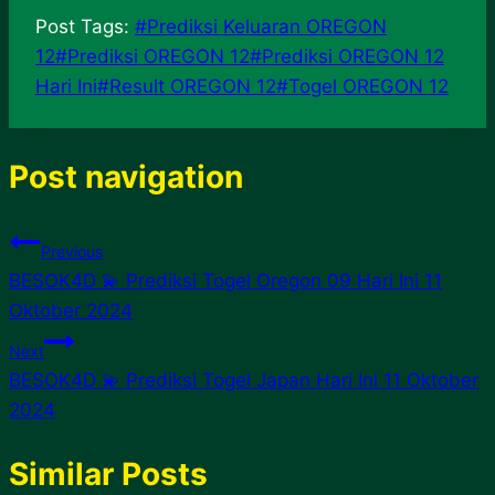
indonesia menyediakan prediksi keluaran
Oregon 12 hari ini paling cepat dan akurat.
Prediksi data keluaran Oregon 12 hari ini
dari Besok4d akan sangat bermanfaat
dan telah terbukti cepat. Maka dari itu
bagi anda yang ingin bermain dan
memasang taruhan menggunakan
prediksi…
Read More
BESOK4D 💫 Prediksi Togel
Oregon 12 Hari Ini 19 Oktober 2024
OREGON 12