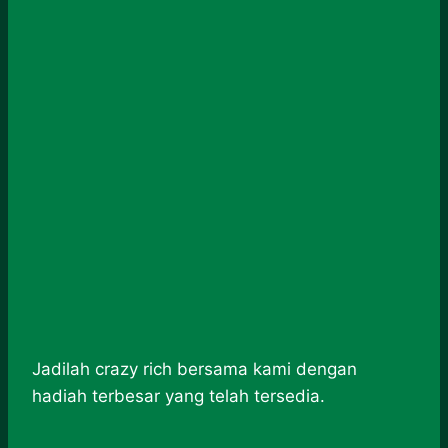
mengenai hadiah dan bonus yang menarik,
langsung hubungi kami melalui livechat yang
siap melayani Anda non-stop 24 jam.
Post Tags:
#
Prediksi Keluaran OREGON
12
#
Prediksi OREGON 12
#
Prediksi OREGON 12
Hari Ini
#
Result OREGON 12
#
Togel OREGON 12
Post navigation
Previous
BESOK4D 💫 Prediksi Togel Oregon 09 Hari Ini 11
Oktober 2024
Next
BESOK4D 💫 Prediksi Togel Japan Hari Ini 11 Oktober