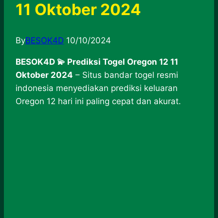
11 Oktober 2024
By
BESOK4D
10/10/2024
BESOK4D 💫 Prediksi Togel Oregon 12 11
Oktober 2024
– Situs bandar togel resmi
indonesia menyediakan prediksi keluaran
Oregon 12 hari ini paling cepat dan akurat.
Prediksi data keluaran Oregon 12 hari ini dari
Besok4d akan sangat bermanfaat dan telah
terbukti cepat. Maka dari itu bagi anda yang
ingin bermain dan memasang taruhan
menggunakan prediksi angka keluaran Oregon