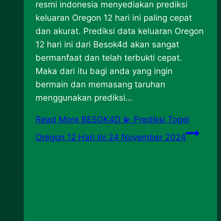
Read More
BESOK4D 💫 Prediksi Togel
Oregon 12 Hari Ini 20 JANUARI 2025
OREGON 12
BESOK4D 💫 Prediksi Togel
Oregon 12 Hari Ini 18 JUNI
2025
By
BESOK4D
17/06/2025
17/06/2025
BESOK4D 💫 Prediksi Togel Oregon 12 18
JUNI 2025 – Situs bandar togel resmi
indonesia menyediakan prediksi keluaran