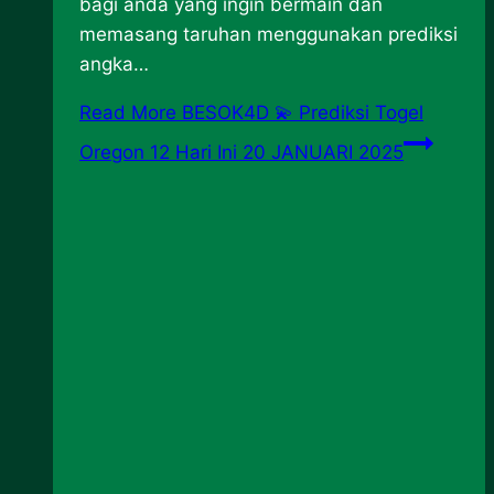
Search
Recent Posts
BESOK4D 💫 Prediksi Togel Toto Macau 23 Hari
Ini 01 JULI 2025
BESOK4D 💫 Prediksi Togel Hongkong Hari Ini 01
JULI 2025
BESOK4D 💫 Prediksi Togel Toto Macau 22 Hari
Ini 01 JULI 2025
BESOK4D 💫 Prediksi Togel Taiwan Hari Ini 01
JULI 2025
BESOK4D 💫 Prediksi Togel PCSO Hari Ini 01
JULI 2025
Recent Comments