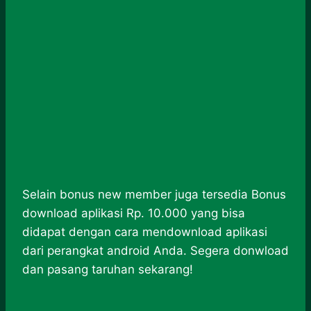
Jadilah crazy rich bersama kami dengan
hadiah terbesar yang telah tersedia.
Untuk kalian yang kurang paham dengan
informasi yang kami berikan dan ingin
mendapatkan lebih banyak penjelasan