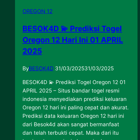
Comment
*
Name
*
Email
*
Website
Save my name, email, and website in this browser
for the next time I comment.
Search
Search