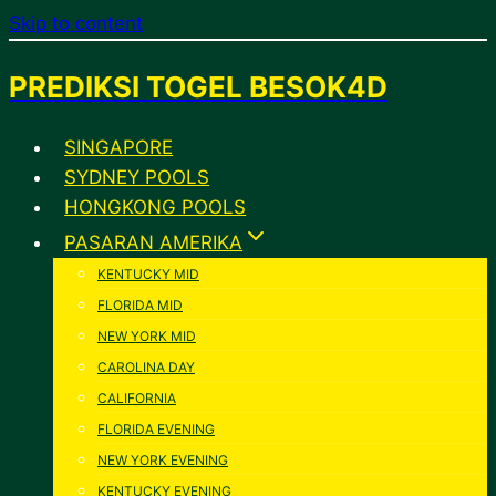
Skip to content
PREDIKSI TOGEL BESOK4D
SINGAPORE
SYDNEY POOLS
HONGKONG POOLS
PASARAN AMERIKA
KENTUCKY MID
FLORIDA MID
NEW YORK MID
CAROLINA DAY
CALIFORNIA
FLORIDA EVENING
NEW YORK EVENING
KENTUCKY EVENING