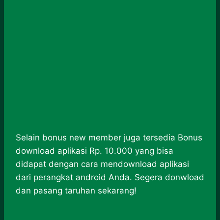
Jadilah crazy rich bersama kami dengan
hadiah terbesar yang telah tersedia.
Untuk kalian yang kurang paham dengan
informasi yang kami berikan dan ingin
mendapatkan lebih banyak penjelasan