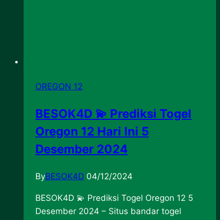
Oregon 12 Hari Ini 01 APRIL
2025
By
BESOK4D
31/03/2025
31/03/2025
BESOK4D 💫 Prediksi Togel Oregon 12 01
APRIL 2025 – Situs bandar togel resmi
indonesia menyediakan prediksi keluaran
Oregon 12 hari ini paling cepat dan akurat.
Prediksi data keluaran Oregon 12 hari ini
dari Besok4d akan sangat bermanfaat
dan telah terbukti cepat. Maka dari itu
bagi anda yang ingin bermain dan
memasang taruhan menggunakan prediksi
angka…