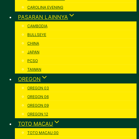
CAROLINA EVENING
PASARAN LAINNYA
CAMBODIA
BULLSEYE
CHINA
JAPAN
PCSO
TAIWAN
OREGON
OREGON 03
OREGON 06
OREGON 09
OREGON 12
TOTO MACAU
TOTO MACAU 00