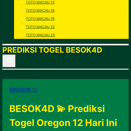
TOTO MACAU 13
TOTO MACAU 16
TOTO MACAU 19
TOTO MACAU 22
TOTO MACAU 23
PREDIKSI TOGEL BESOK4D
OREGON 12
BESOK4D 💫 Prediksi
Togel Oregon 12 Hari Ini