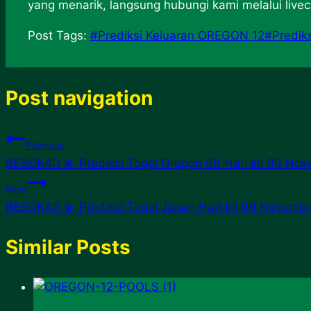
yang menarik, langsung hubungi kami melalui live
Post Tags:
#
Prediksi Keluaran OREGON 12
#
Predik
Post navigation
Previous
BESOK4D 💫 Prediksi Togel Oregon 09 Hari Ini 09 No
Next
BESOK4D 💫 Prediksi Togel Japan Hari Ini 09 Novemb
Similar Posts