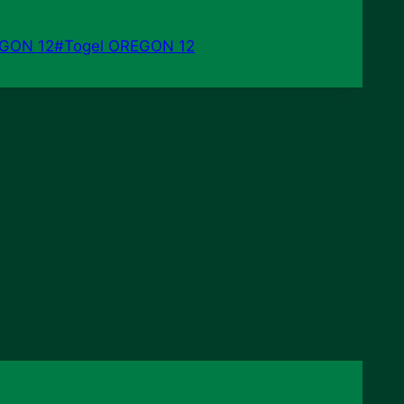
EGON 12
#
Togel OREGON 12