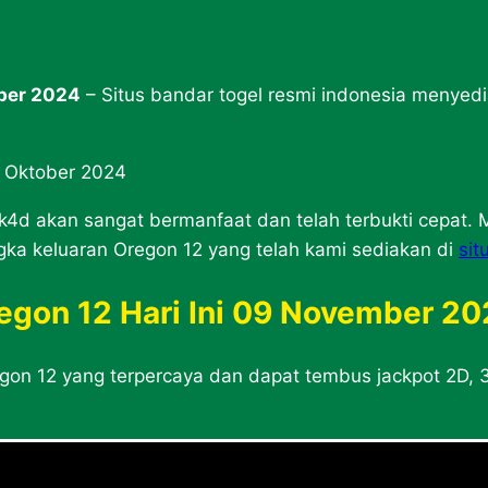
ber 2024
– Situs bandar togel resmi indonesia menyedia
sok4d akan sangat bermanfaat dan telah terbukti cepat. 
a keluaran Oregon 12 yang telah kami sediakan di
sit
egon 12 Hari Ini 09 November 2
egon 12 yang terpercaya dan dapat tembus jackpot 2D,