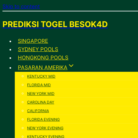
Skip to content
PREDIKSI TOGEL BESOK4D
SINGAPORE
SYDNEY POOLS
HONGKONG POOLS
PASARAN AMERIKA
KENTUCKY MID
FLORIDA MID
NEW YORK MID
CAROLINA DAY
CALIFORNIA
FLORIDA EVENING
NEW YORK EVENING
KENTUCKY EVENING