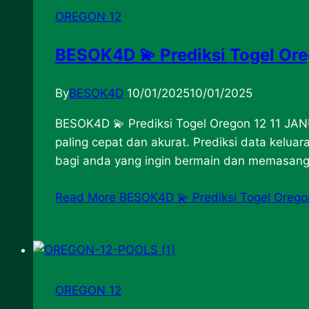
OREGON 12
BESOK4D 💫 Prediksi Togel Ore
By
BESOK4D
10/01/2025
10/01/2025
BESOK4D 💫 Prediksi Togel Oregon 12 11 JANU
paling cepat dan akurat. Prediksi data keluar
bagi anda yang ingin bermain dan memasang
Read More
BESOK4D 💫 Prediksi Togel Oregon
OREGON 12