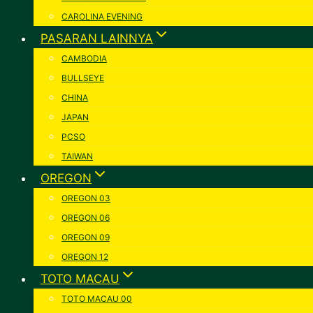
CAROLINA EVENING
PASARAN LAINNYA
CAMBODIA
BULLSEYE
CHINA
JAPAN
PCSO
TAIWAN
OREGON
OREGON 03
OREGON 06
OREGON 09
OREGON 12
TOTO MACAU
TOTO MACAU 00