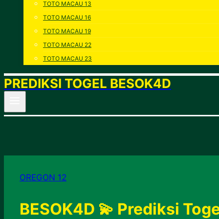
TOTO MACAU 13
TOTO MACAU 16
TOTO MACAU 19
TOTO MACAU 22
TOTO MACAU 23
PREDIKSI TOGEL BESOK4D
OREGON 12
BESOK4D 💫 Prediksi Toge