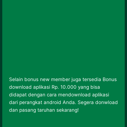
Jadilah crazy rich bersama kami dengan
hadiah terbesar yang telah tersedia.
Untuk kalian yang kurang paham dengan
informasi yang kami berikan dan ingin
mendapatkan lebih banyak penjelasan