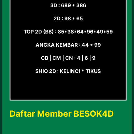
Daftar Member BESOK4D
Cukup tekan tombol daftar di atas, kemudian
ikuti langkah membuat akun yang diberikan
sampai selesai. Prosesnya cepat, aman, dan
yang terpenting juga tersedia banyak bonus
menarik seperti new member 10%.
Selain bonus new member juga tersedia Bonus
download aplikasi Rp. 10.000 yang bisa
didapat dengan cara mendownload aplikasi
dari perangkat android Anda. Segera donwload