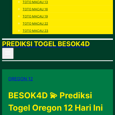
TOTO MACAU 13
TOTO MACAU 16
TOTO MACAU 19
TOTO MACAU 22
TOTO MACAU 23
PREDIKSI TOGEL BESOK4D
OREGON 12
BESOK4D 💫 Prediksi
Togel Oregon 12 Hari Ini