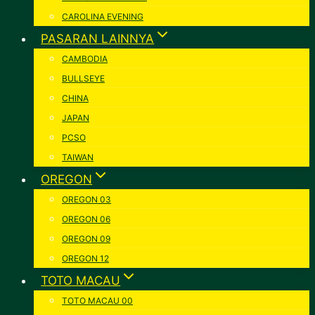
CAROLINA EVENING
PASARAN LAINNYA
CAMBODIA
BULLSEYE
CHINA
JAPAN
PCSO
TAIWAN
OREGON
OREGON 03
OREGON 06
OREGON 09
OREGON 12
TOTO MACAU
TOTO MACAU 00