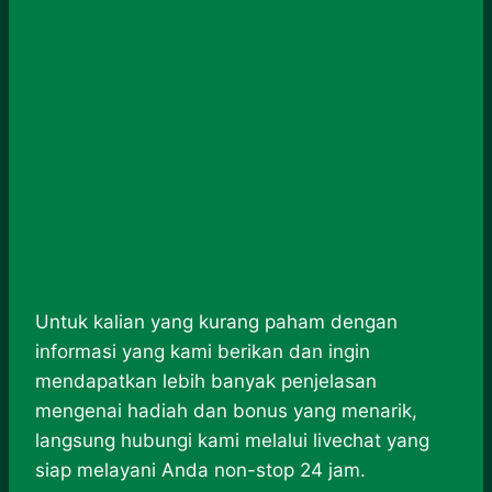
November 2024
Similar Posts
OREGON 12
BESOK4D 💫 Prediksi Togel
Oregon 12 Hari Ini 25 MARET
2025
By
BESOK4D
24/03/2025
24/03/2025
BESOK4D 💫 Prediksi Togel Oregon 12 25
MARET 2025 – Situs bandar togel resmi