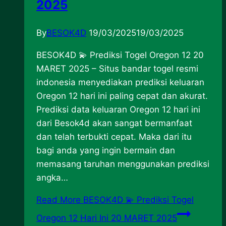
Oregon 12 Hari Ini 22
Desember 2024
By
BESOK4D
21/12/2024
BESOK4D 💫 Prediksi Togel Oregon 12 22
Desember 2024 – Situs bandar togel
resmi indonesia menyediakan prediksi
keluaran Oregon 12 hari ini paling cepat
dan akurat. Prediksi data keluaran Oregon
12 hari ini dari Besok4d akan sangat
bermanfaat dan telah terbukti cepat.
Maka dari itu bagi anda yang ingin
bermain dan memasang taruhan
menggunakan prediksi…
Read More
BESOK4D 💫 Prediksi Togel