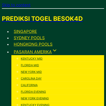
Skip to content
PREDIKSI TOGEL BESOK4D
SINGAPORE
SYDNEY POOLS
HONGKONG POOLS
PASARAN AMERIKA
KENTUCKY MID
FLORIDA MID
NEW YORK MID
CAROLINA DAY
CALIFORNIA
FLORIDA EVENING
NEW YORK EVENING
KENTUCKY EVENING