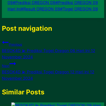
09
#
Prediksi OREGON 09
#
Prediksi OREGON 09
Hari Ini
#
Result OREGON 09
#
Togel OREGON 09
Post navigation
Previous
BESOK4D 💫 Prediksi Togel Oregon 06 Hari Ini 12
November 2024
Next
BESOK4D 💫 Prediksi Togel Oregon 12 Hari Ini 12
November 2024
Similar Posts