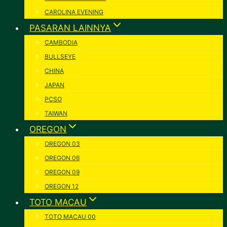
CAROLINA EVENING
PASARAN LAINNYA
CAMBODIA
BULLSEYE
CHINA
JAPAN
PCSO
TAIWAN
OREGON
OREGON 03
OREGON 06
OREGON 09
OREGON 12
TOTO MACAU
TOTO MACAU 00