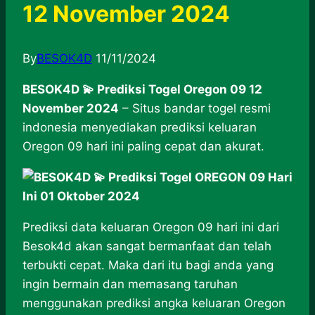
12 November 2024
By
BESOK4D
11/11/2024
BESOK4D 💫 Prediksi Togel Oregon 09 12
November 2024
– Situs bandar togel resmi
indonesia menyediakan prediksi keluaran
Oregon 09 hari ini paling cepat dan akurat.
Prediksi data keluaran Oregon 09 hari ini dari
Besok4d akan sangat bermanfaat dan telah
terbukti cepat. Maka dari itu bagi anda yang
ingin bermain dan memasang taruhan
menggunakan prediksi angka keluaran Oregon