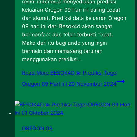
resmi indonesia menyediakan prediksi
keluaran Oregon 09 hari ini paling cepat
dan akurat. Prediksi data keluaran Oregon
09 hari ini dari Besok4d akan sangat
bermanfaat dan telah terbukti cepat.
Maka dari itu bagi anda yang ingin
bermain dan memasang taruhan
menggunakan prediksi…
Read More
BESOK4D 💫 Prediksi Togel
Oregon 09 Hari Ini 20 November 2024
OREGON 09