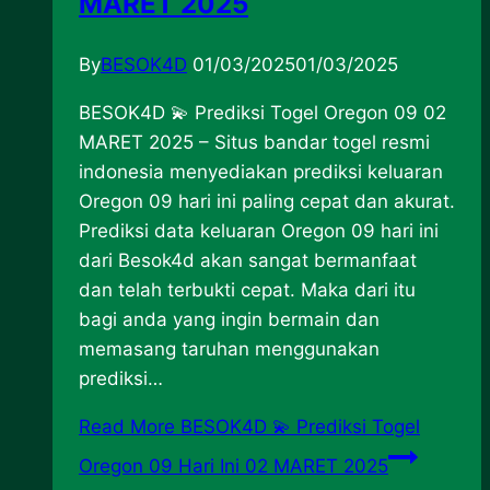
MARET 2025
By
BESOK4D
01/03/2025
01/03/2025
BESOK4D 💫 Prediksi Togel Oregon 09 02
MARET 2025 – Situs bandar togel resmi
indonesia menyediakan prediksi keluaran
Oregon 09 hari ini paling cepat dan akurat.
Prediksi data keluaran Oregon 09 hari ini
dari Besok4d akan sangat bermanfaat
dan telah terbukti cepat. Maka dari itu
bagi anda yang ingin bermain dan
memasang taruhan menggunakan
prediksi…
Read More
BESOK4D 💫 Prediksi Togel
Oregon 09 Hari Ini 02 MARET 2025