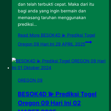
dan telah terbukti cepat. Maka dari itu
bagi anda yang ingin bermain dan
memasang taruhan menggunakan
prediksi…
Read More
BESOK4D 💫 Prediksi Togel
Oregon 09 Hari Ini 29 APRIL 2025
OREGON 09
BESOK4D 💫 Prediksi Togel
Oregon 09 Hari Ini 02