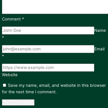
Comment
*
Name
*
Email
*
Website
Save my name, email, and website in this browser
for the next time I comment.