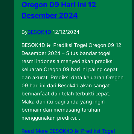
Oregon 09 Hari Ini 12
Desember 2024
By
BESOK4D
12/12/2024
BESOK4D 💫 Prediksi Togel Oregon 09 12
Desember 2024 – Situs bandar togel
resmi indonesia menyediakan prediksi
keluaran Oregon 09 hari ini paling cepat
dan akurat. Prediksi data keluaran Oregon
09 hari ini dari Besok4d akan sangat
bermanfaat dan telah terbukti cepat.
Maka dari itu bagi anda yang ingin
bermain dan memasang taruhan
menggunakan prediksi…
Read More
BESOK4D 💫 Prediksi Togel