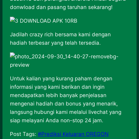
donwload dan pasang taruhan sekarang!
Jadilah crazy rich bersama kami dengan
hadiah terbesar yang telah tersedia.
Untuk kalian yang kurang paham dengan
informasi yang kami berikan dan ingin
mendapatkan lebih banyak penjelasan
mengenai hadiah dan bonus yang menarik,
langsung hubungi kami melalui livechat yang
siap melayani Anda non-stop 24 jam.
Post Tags:
#
Prediksi Keluaran OREGON