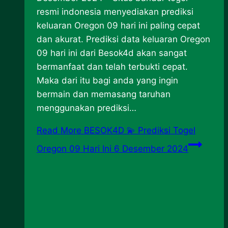
PASARAN AMERIKA
Toggle child menu
KENTUCKY MID
FLORIDA MID
NEW YORK MID
CAROLINA DAY
CALIFORNIA
FLORIDA EVENING
NEW YORK EVENING
KENTUCKY EVENING
CAROLINA EVENING
PASARAN LAINNYA
Toggle child menu
CAMBODIA
BULLSEYE
CHINA
JAPAN
PCSO
TAIWAN
OREGON
Toggle child menu
OREGON 03
OREGON 06