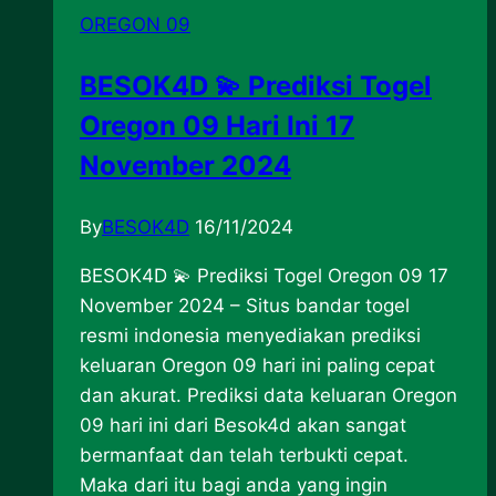
menggunakan prediksi angka…
Read More
BESOK4D 💫 Prediksi Togel
Oregon 09 Hari Ini 10 JANUARI 2025
OREGON 09
BESOK4D 💫 Prediksi Togel
Oregon 09 Hari Ini 20
November 2024
By
BESOK4D
19/11/2024