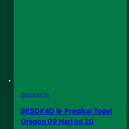
By
BESOK4D
05/12/2024
BESOK4D 💫 Prediksi Togel Oregon 09 6
Desember 2024 – Situs bandar togel
resmi indonesia menyediakan prediksi
keluaran Oregon 09 hari ini paling cepat
dan akurat. Prediksi data keluaran Oregon
09 hari ini dari Besok4d akan sangat
bermanfaat dan telah terbukti cepat.
Maka dari itu bagi anda yang ingin
bermain dan memasang taruhan
menggunakan prediksi…
Read More
BESOK4D 💫 Prediksi Togel
Oregon 09 Hari Ini 6 Desember 2024