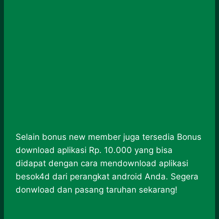
Jadilah crazy rich bersama kami dengan
hadiah terbesar yang telah tersedia.
Untuk kalian yang kurang paham dengan
informasi yang kami berikan dan ingin
mendapatkan lebih banyak penjelasan