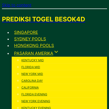
Skip to content
PREDIKSI TOGEL BESOK4D
SINGAPORE
SYDNEY POOLS
HONGKONG POOLS
PASARAN AMERIKA
KENTUCKY MID
FLORIDA MID
NEW YORK MID
CAROLINA DAY
CALIFORNIA
FLORIDA EVENING
NEW YORK EVENING
KENTUCKY EVENING