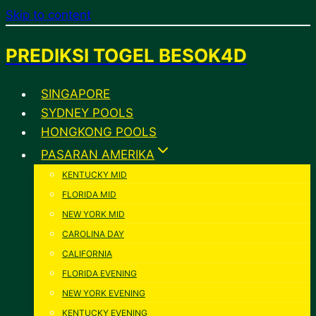
Skip to content
PREDIKSI TOGEL BESOK4D
SINGAPORE
SYDNEY POOLS
HONGKONG POOLS
PASARAN AMERIKA
KENTUCKY MID
FLORIDA MID
NEW YORK MID
CAROLINA DAY
CALIFORNIA
FLORIDA EVENING
NEW YORK EVENING
KENTUCKY EVENING