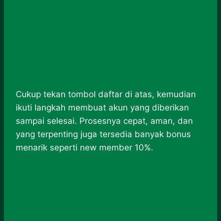
donwload dan pasang taruhan sekarang!