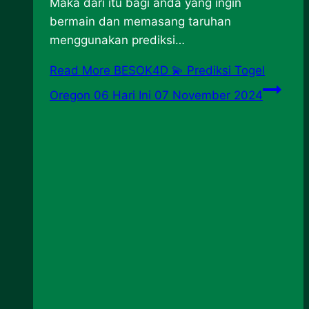
Search
Recent Posts
BESOK4D 💫 Prediksi Togel Toto Macau 23 Hari
Ini 01 JULI 2025
BESOK4D 💫 Prediksi Togel Hongkong Hari Ini 01
JULI 2025
BESOK4D 💫 Prediksi Togel Toto Macau 22 Hari
Ini 01 JULI 2025
BESOK4D 💫 Prediksi Togel Taiwan Hari Ini 01
JULI 2025
BESOK4D 💫 Prediksi Togel PCSO Hari Ini 01
JULI 2025
Recent Comments