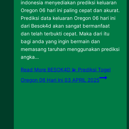
Read More
BESOK4D 💫 Prediksi Togel
Oregon 06 Hari Ini 07 November 2024
OREGON 06
BESOK4D 💫 Prediksi Togel
Oregon 06 Hari Ini 17
Desember 2024
By
BESOK4D
16/12/2024
BESOK4D 💫 Prediksi Togel Oregon 06 17
Desember 2024 – Situs bandar togel
resmi indonesia menyediakan prediksi