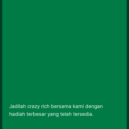
mengenai hadiah dan bonus yang menarik,
langsung hubungi kami melalui livechat yang
siap melayani Anda non-stop 24 jam.
Post Tags:
#
Prediksi Keluaran OREGON
06
#
Prediksi OREGON 06
#
Prediksi OREGON 06
Hari Ini
#
Result OREGON 06
#
Togel OREGON 06
Post navigation
Previous
BESOK4D 💫 Prediksi Togel Oregon 03 Hari Ini 21
Oktober 2024
Next
BESOK4D 💫 Prediksi Togel Oregon 09 Hari Ini 21