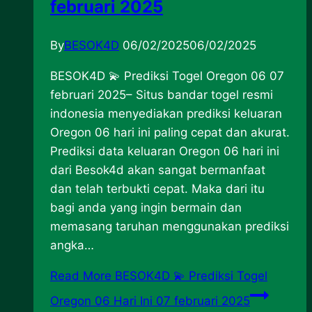
Oregon 06 Hari Ini 21
Desember 2024
By
BESOK4D
20/12/2024
BESOK4D 💫 Prediksi Togel Oregon 06 21
Desember 2024 – Situs bandar togel
resmi indonesia menyediakan prediksi
keluaran Oregon 06 hari ini paling cepat
dan akurat. Prediksi data keluaran Oregon
06 hari ini dari Besok4d akan sangat
bermanfaat dan telah terbukti cepat.
Maka dari itu bagi anda yang ingin
bermain dan memasang taruhan
menggunakan prediksi…
Read More
BESOK4D 💫 Prediksi Togel