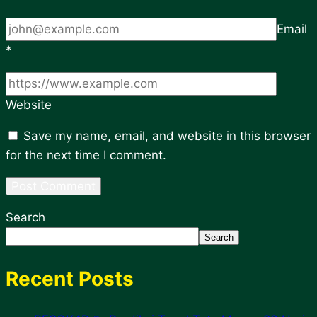
Email
*
Website
Save my name, email, and website in this browser
for the next time I comment.
Search
Search
Recent Posts