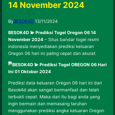
14 November 2024
By
BESOK4D
13/11/2024
BESOK4D 💫 Prediksi Togel Oregon 06 14
November 2024
– Situs bandar togel resmi
indonesia menyediakan prediksi keluaran
Oregon 06 hari ini paling cepat dan akurat.
Prediksi data keluaran Oregon 06 hari ini dari
Besok4d akan sangat bermanfaat dan telah
terbukti cepat. Maka dari itu bagi anda yang
ingin bermain dan memasang taruhan
menggunakan prediksi angka keluaran Oregon