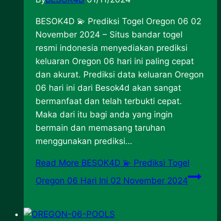
BESOK4D 💫 Prediksi Togel Oregon 06 02
November 2024 – Situs bandar togel
resmi indonesia menyediakan prediksi
keluaran Oregon 06 hari ini paling cepat
dan akurat. Prediksi data keluaran Oregon
06 hari ini dari Besok4d akan sangat
bermanfaat dan telah terbukti cepat.
Maka dari itu bagi anda yang ingin
bermain dan memasang taruhan
menggunakan prediksi…
Read More
BESOK4D 💫 Prediksi Togel
Oregon 06 Hari Ini 02 November 2024