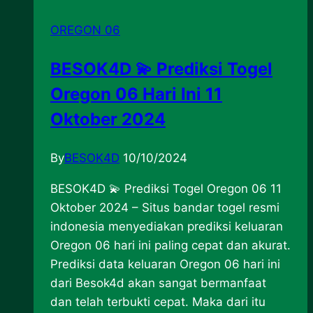
OREGON 06
BESOK4D 💫 Prediksi Togel
Oregon 06 Hari Ini 11
Oktober 2024
By
BESOK4D
10/10/2024
BESOK4D 💫 Prediksi Togel Oregon 06 11
Oktober 2024 – Situs bandar togel resmi
indonesia menyediakan prediksi keluaran
Oregon 06 hari ini paling cepat dan akurat.
Prediksi data keluaran Oregon 06 hari ini
dari Besok4d akan sangat bermanfaat
dan telah terbukti cepat. Maka dari itu