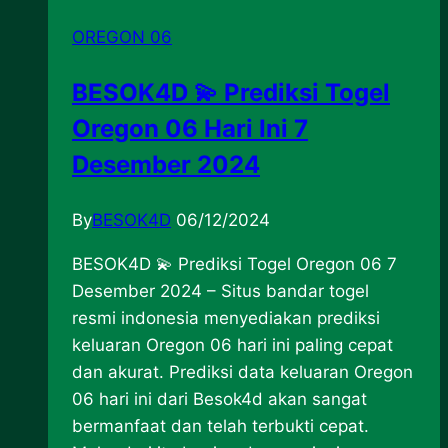
OREGON 06
BESOK4D 💫 Prediksi Togel
Oregon 06 Hari Ini 7
Desember 2024
By
BESOK4D
06/12/2024
BESOK4D 💫 Prediksi Togel Oregon 06 7
Desember 2024 – Situs bandar togel
resmi indonesia menyediakan prediksi
keluaran Oregon 06 hari ini paling cepat
dan akurat. Prediksi data keluaran Oregon
06 hari ini dari Besok4d akan sangat
bermanfaat dan telah terbukti cepat.