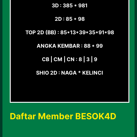
Cukup tekan tombol daftar di atas, kemudian
ikuti langkah membuat akun yang diberikan
sampai selesai. Prosesnya cepat, aman, dan
yang terpenting juga tersedia banyak bonus
menarik seperti new member 10%.
Selain bonus new member juga tersedia Bonus
download aplikasi Rp. 10.000 yang bisa
didapat dengan cara mendownload aplikasi
besok4d dari perangkat android Anda. Segera
donwload dan pasang taruhan sekarang!