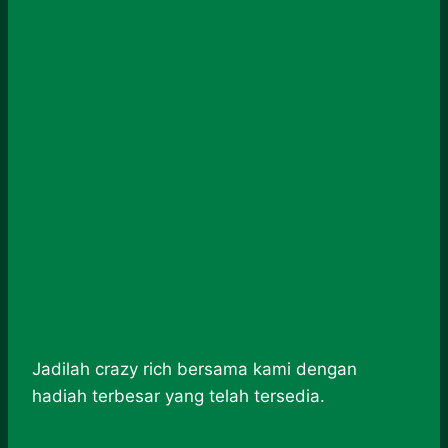
langsung hubungi kami melalui livechat yang
siap melayani Anda non-stop 24 jam.
Post Tags:
#
Prediksi Keluaran New York
Mid
#
Prediksi New York Mid
#
Prediksi New York
Mid Hari Ini
#
Result New York Mid
#
Togel New
York Mid
Post navigation
Previous
BESOK4D 💫 Prediksi Togel Kentucky Mid Hari Ini 19
Oktober 2024
Next
BESOK4D 💫 Prediksi Togel Oregon 03 Hari Ini 19