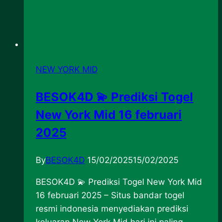
BESOK4D 💫 Prediksi Togel New York Mid
19 APRIL 2025 – Situs bandar togel resmi
indonesia menyediakan prediksi keluaran
New York Mid hari ini paling cepat dan
akurat. Prediksi data keluaran New York
Mid hari ini dari Besok4d akan sangat
bermanfaat dan telah terbukti cepat.
Maka dari itu bagi anda yang ingin
bermain dan memasang…
Read More
BESOK4D 💫 Prediksi Togel
New York Mid 19 APRIL 2025