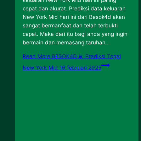
NEW YORK MID
BESOK4D 💫 Prediksi Togel
New York Mid 23 januari
2025
By
BESOK4D
22/01/2025
22/01/2025
BESOK4D 💫 Prediksi Togel New York Mid
23 januari 2025 – Situs bandar togel resmi
indonesia menyediakan prediksi keluaran
New York Mid hari ini paling cepat dan
akurat. Prediksi data keluaran New York
Mid hari ini dari Besok4d akan sangat
bermanfaat dan telah terbukti cepat.
Maka dari itu bagi anda yang ingin