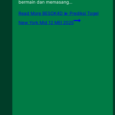
sangat bermanfaat dan telah terbukti
cepat. Maka dari itu bagi anda yang ingin
bermain dan memasang…
Read More
BESOK4D 💫 Prediksi Togel
New York Mid Hari Ini 5 Desember 2024
NEW YORK MID
BESOK4D 💫 Prediksi Togel
New York Mid 19 APRIL 2025
By
BESOK4D
18/04/2025
18/04/2025