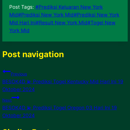
akurat. Prediksi data keluaran New York
Mid hari ini dari Besok4d akan sangat
bermanfaat dan telah terbukti cepat.
Maka dari itu bagi anda yang ingin
bermain dan memasang…
Read More
BESOK4D 💫 Prediksi Togel
New York Mid 12 MEI 2025
NEW YORK MID
BESOK4D 💫 Prediksi Togel
New York Mid 16 februari