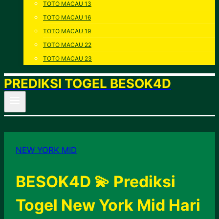
TOTO MACAU 13
TOTO MACAU 16
TOTO MACAU 19
TOTO MACAU 22
TOTO MACAU 23
PREDIKSI TOGEL BESOK4D
NEW YORK MID
BESOK4D 💫 Prediksi
Togel New York Mid Hari