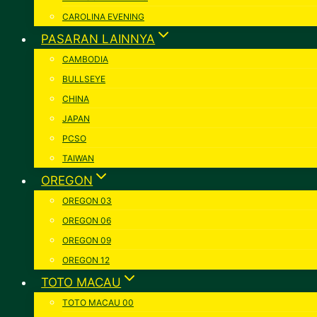
CAROLINA EVENING
PASARAN LAINNYA
CAMBODIA
BULLSEYE
CHINA
JAPAN
PCSO
TAIWAN
OREGON
OREGON 03
OREGON 06
OREGON 09
OREGON 12
TOTO MACAU
TOTO MACAU 00