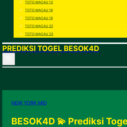
TOTO MACAU 13
TOTO MACAU 16
TOTO MACAU 19
TOTO MACAU 22
TOTO MACAU 23
PREDIKSI TOGEL BESOK4D
NEW YORK MID
BESOK4D 💫 Prediksi Toge