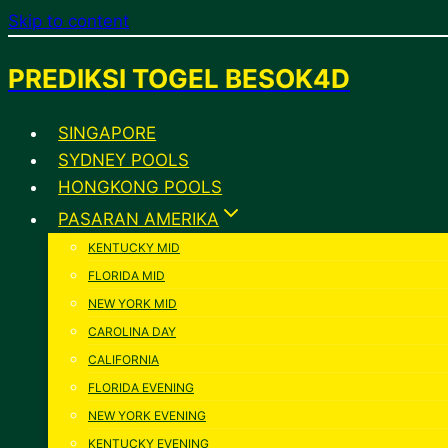
Skip to content
PREDIKSI TOGEL BESOK4D
SINGAPORE
SYDNEY POOLS
HONGKONG POOLS
PASARAN AMERIKA
KENTUCKY MID
FLORIDA MID
NEW YORK MID
CAROLINA DAY
CALIFORNIA
FLORIDA EVENING
NEW YORK EVENING
KENTUCKY EVENING