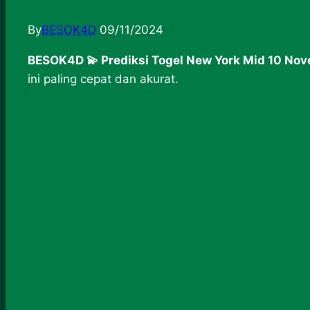
By
BESOK4D
09/11/2024
BESOK4D 💫 Prediksi Togel New York Mid 10 No
ini paling cepat dan akurat.
Prediksi data keluaran New York Mid hari ini dari
dan memasang taruhan menggunakan prediksi angk
BESOK4D 💫Prediksi Togel Ne
Dibawah ini merupakan prediksi keluaran data Ne
anda di situs
bandar togel resmi
besok4d.