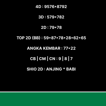
i langkah membuat akun yang diberikan sampai selesai.
 member 10%.
nload aplikasi Rp. 10.000 yang bisa didapat dengan c
sang taruhan sekarang!