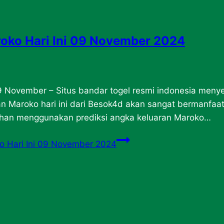
roko Hari Ini 09 November 2024
9 November – Situs bandar togel resmi indonesia menyed
an Maroko hari ini dari Besok4d akan sangat bermanfaat 
uhan menggunakan prediksi angka keluaran Maroko…
o Hari Ini 09 November 2024