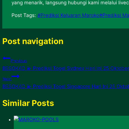
yang menarik, langsung hubungi kami melalui live
Post Tags:
#
Prediksi Keluaran Maroko
#
Prediksi M
Post navigation
Previous
BESOK4D 💫 Prediksi Togel Sydney Hari Ini 25 Oktobe
Next
BESOK4D 💫 Prediksi Togel Singapore Hari Ini 25 Okt
Similar Posts