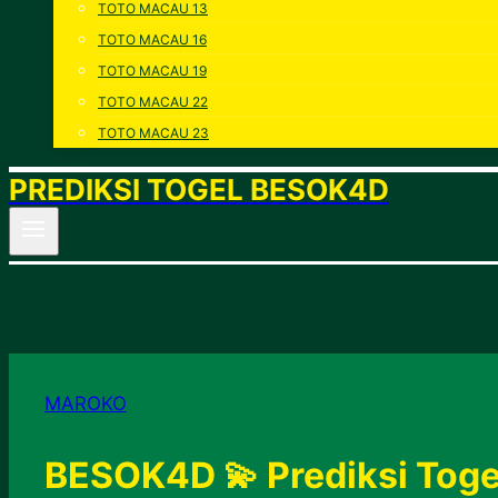
TOTO MACAU 13
TOTO MACAU 16
TOTO MACAU 19
TOTO MACAU 22
TOTO MACAU 23
PREDIKSI TOGEL BESOK4D
MAROKO
BESOK4D 💫 Prediksi Toge