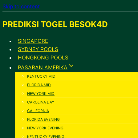
Skip to content
PREDIKSI TOGEL BESOK4D
SINGAPORE
SYDNEY POOLS
HONGKONG POOLS
PASARAN AMERIKA
KENTUCKY MID
FLORIDA MID
NEW YORK MID
CAROLINA DAY
CALIFORNIA
FLORIDA EVENING
NEW YORK EVENING
KENTUCKY EVENING