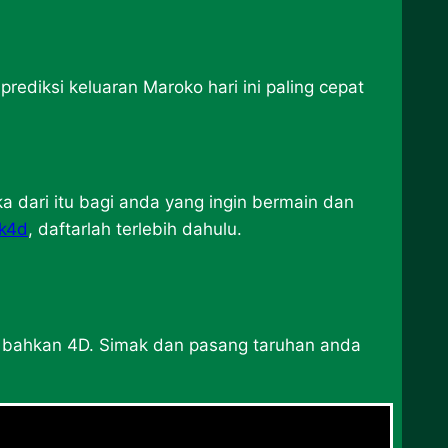
rediksi keluaran Maroko hari ini paling cepat
ka dari itu bagi anda yang ingin bermain dan
ok4d
, daftarlah terlebih dahulu.
, bahkan 4D. Simak dan pasang taruhan anda