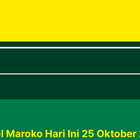
l Maroko Hari Ini 25 Oktober