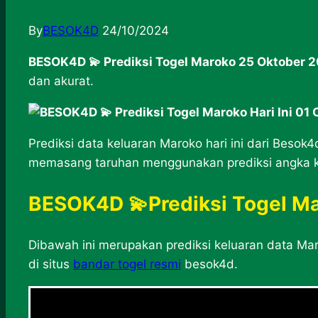
By
BESOK4D
24/10/2024
BESOK4D 💫 Prediksi Togel Maroko 25 Oktober 
dan akurat.
Prediksi data keluaran Maroko hari ini dari Besok
memasang taruhan menggunakan prediksi angka ke
BESOK4D 💫Prediksi Togel Ma
Dibawah ini merupakan prediksi keluaran data Ma
di situs
bandar togel resmi
besok4d.