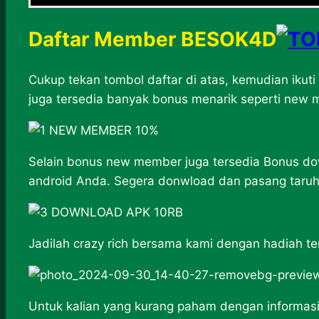
Daftar Member BESOK4D
Cukup tekan tombol daftar di atas, kemudian ikut
juga tersedia banyak bonus menarik seperti new
Selain bonus new member juga tersedia Bonus dow
android Anda. Segera donwload dan pasang taruh
Jadilah crazy rich bersama kami dengan hadiah ter
Untuk kalian yang kurang paham dengan informas