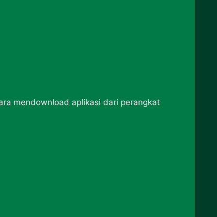
ak penjelasan mengenai hadiah dan bonus
Libanon