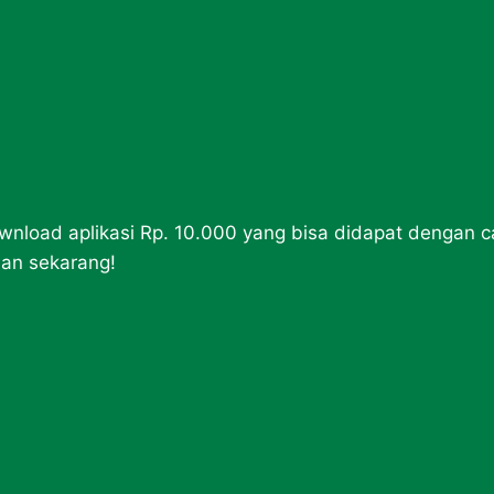
i yang kami berikan dan ingin mendapatkan lebih bany
chat yang siap melayani Anda non-stop 24 jam.
ibanon
#
Prediksi Libanon Hari Ini
#
Result Libanon
#
Togel 
 26 Oktober 2024
ktober 2024