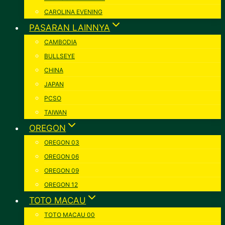
CAROLINA EVENING
PASARAN LAINNYA
CAMBODIA
BULLSEYE
CHINA
JAPAN
PCSO
TAIWAN
OREGON
OREGON 03
OREGON 06
OREGON 09
OREGON 12
TOTO MACAU
TOTO MACAU 00