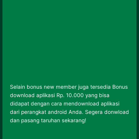
Jadilah crazy rich bersama kami dengan
hadiah terbesar yang telah tersedia.
Untuk kalian yang kurang paham dengan
informasi yang kami berikan dan ingin
mendapatkan lebih banyak penjelasan