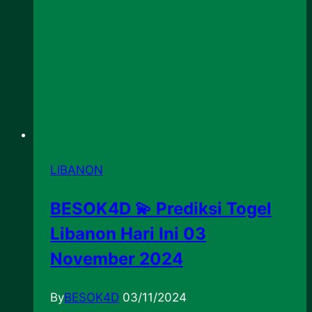
JULI 2025
Recent Comments
No comments to show.
© 2026
PREDIKSI TOGEL BESOK4D
SINGAPORE
SYDNEY POOLS
HONGKONG POOLS
PASARAN AMERIKA
Toggle child menu
KENTUCKY MID
FLORIDA MID
NEW YORK MID